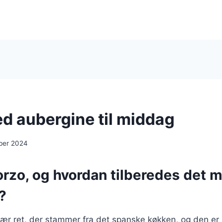
d aubergine til middag
ber 2024
orzo, og hvordan tilberedes det 
?
ær ret, der stammer fra det spanske køkken, og den er 