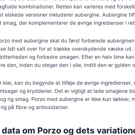
gfulde kombinationer. Retten kan varieres med forskell
 elskede versioner inkluderer aubergine. Aubergine tilfø
d smag, der komplementerer de øvrige ingredienser i ret
 Porzo med aubergine skal du først forberede aubergine
sse lidt salt over for at trække overskydende væske ud.
itterheden og forbedre smagen. Efter en halv time kan 
re den, inden du steger den i olie, indtil den er gylden 
 klar, kan du begynde at tilføje de øvrige ingredienser,
røntsager og krydderier. Det er vigtigt at lade smagene b
b og rig smag. Porzo med aubergine er ikke kun lækker,
rig på fibre og antioxidanter.
 data om Porzo og dets variation