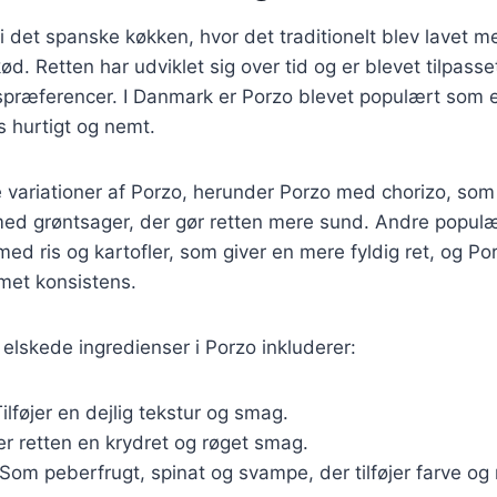
i det spanske køkken, hvor det traditionelt blev lavet m
kød. Retten har udviklet sig over tid og er blevet tilpasse
spræferencer. I Danmark er Porzo blevet populært som 
s hurtigt og nemt.
variationer af Porzo, herunder Porzo med chorizo, som t
ed grøntsager, der gør retten mere sund. Andre populæ
med ris og kartofler, som giver en mere fyldig ret, og P
emet konsistens.
elskede ingredienser i Porzo inkluderer:
Tilføjer en dejlig tekstur og smag.
er retten en krydret og røget smag.
 Som peberfrugt, spinat og svampe, der tilføjer farve og