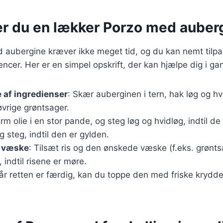
er du en lækker Porzo med auber
 aubergine kræver ikke meget tid, og du kan nemt tilpa
encer. Her er en simpel opskrift, der kan hjælpe dig i ga
 af ingredienser
: Skær auberginen i tern, hak løg og hv
vrige grøntsager.
arm olie i en stor pande, og steg løg og hvidløg, indtil de
 steg, indtil den er gylden.
g væske
: Tilsæt ris og den ønskede væske (f.eks. grønts
 indtil risene er møre.
år retten er færdig, kan du toppe den med friske krydde