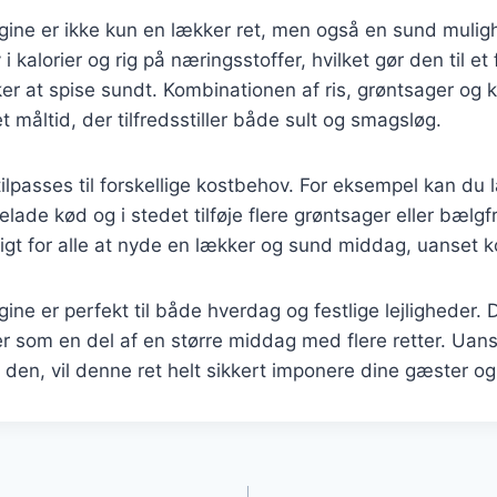
ine er ikke kun en lækker ret, men også en sund muligh
i kalorier og rig på næringsstoffer, hvilket gør den til e
er at spise sundt. Kombinationen af ris, grøntsager og k
 måltid, der tilfredsstiller både sult og smagsløg.
ilpasses til forskellige kostbehov. For eksempel kan du 
lade kød og i stedet tilføje flere grøntsager eller bælgf
igt for alle at nyde en lækker og sund middag, uanset 
ne er perfekt til både hverdag og festlige lejligheder.
r som en del af en større middag med flere retter. Uan
 den, vil denne ret helt sikkert imponere dine gæster og 
gation