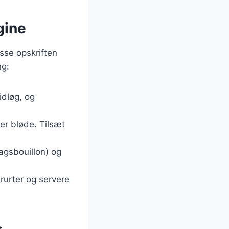
gine
sse opskriften
ng:
idløg, og
 er bløde. Tilsæt
agsbouillon) og
rurter og servere