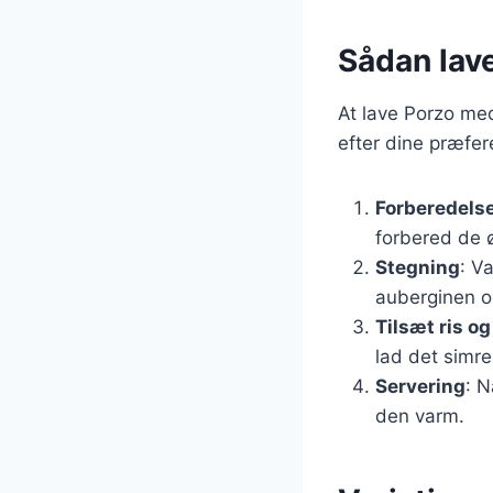
Sådan lav
At lave Porzo med
efter dine præfer
Forberedelse
forbered de ø
Stegning
: V
auberginen og
Tilsæt ris o
lad det simre,
Servering
: N
den varm.