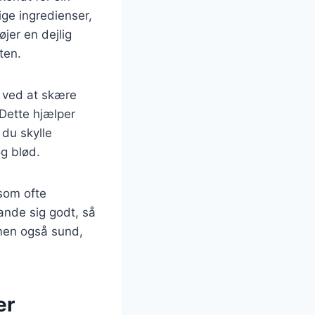
ige ingredienser,
jer en dejlig
ten.
n ved at skære
 Dette hjælper
du skylle
og blød.
 som ofte
lande sig godt, så
 men også sund,
er