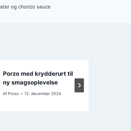
ter og chorizo sauce
Porzo med krydderurt til
Porzo 
ny smagsoplevelse
til hve
Af
Porzo
12. december 2024
Af
Porzo