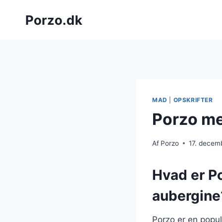
Fortsæt
Porzo.dk
til
indhold
MAD
|
OPSKRIFTER
Porzo me
Af
Porzo
17. decem
Hvad er P
aubergine
Porzo er en popul