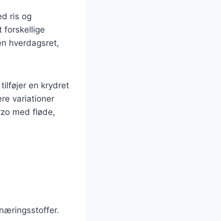
ed ris og
t forskellige
en hverdagsret,
ilføjer en krydret
re variationer
orzo med fløde,
 næringsstoffer.