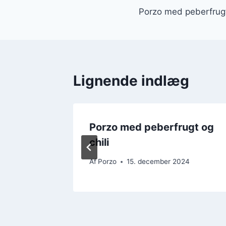
Porzo med peberfrug
Lignende indlæg
ælk og
Porzo med peberfrugt og
chili
4
Af
Porzo
15. december 2024