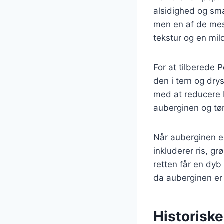
alsidighed og sma
men en af de mest
tekstur og en mil
For at tilberede
den i tern og dry
med at reducere b
auberginen og tør
Når auberginen er
inkluderer ris, g
retten får en dy
da auberginen er 
Historiske