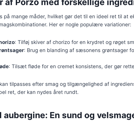
r af Porzo med forskellige ingre
s på mange måder, hvilket gør det til en ideel ret til at
magskombinationer. Her er nogle populære variationer:
horizo
: Tilføj skiver af chorizo for en krydret og røget s
røntsager
: Brug en blanding af sæsonens grøntsager for
løde
: Tilsæt fløde for en cremet konsistens, der gør rett
 kan tilpasses efter smag og tilgængelighed af ingrediens
ibel ret, der kan nydes året rundt.
 aubergine: En sund og velsma