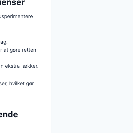
dienser
 eksperimentere
mag.
 at gøre retten
en ekstra lækker.
er, hvilket gør
gende