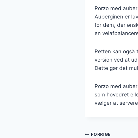
Porzo med auberg
Auberginen er lav 
for dem, der ønsk
en velafbalanceret
Retten kan også t
version ved at ude
Dette gør det mul
Porzo med aubergi
som hovedret elle
vælger at servere
Indlægsnavi
FORRIGE