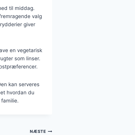
ed til middag.
t fremragende valg
rydderier giver
lave en vegetarisk
rugter som linser.
kostpræferencer.
 Den kan serveres
set hvordan du
familie.
NÆSTE