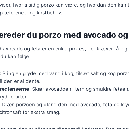
 viser, hvor alsidig porzo kan være, og hvordan den kan 
spræferencer og kostbehov.
bereder du porzo med avocado og
 avocado og feta er en enkel proces, der kræver få ingr
 du kan følge:
: Bring en gryde med vand i kog, tilsæt salt og kog porz
il den er al dente.
gredienserne
: Skær avocadoen i tern og smuldre fetaen
krydderurter.
: Dræn porzoen og bland den med avocado, feta og kryd
 citronsaft for ekstra smag.