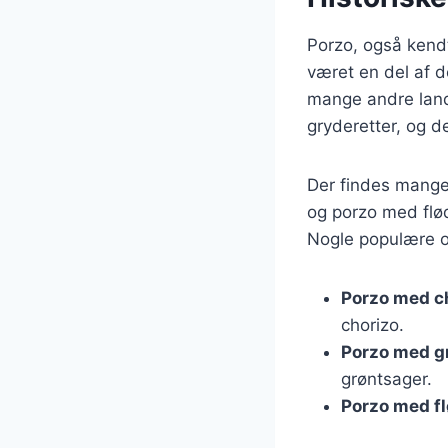
Porzo, også kendt
været en del af d
mange andre lande
gryderetter, og d
Der findes mange
og porzo med flød
Nogle populære op
Porzo med c
chorizo.
Porzo med g
grøntsager.
Porzo med f