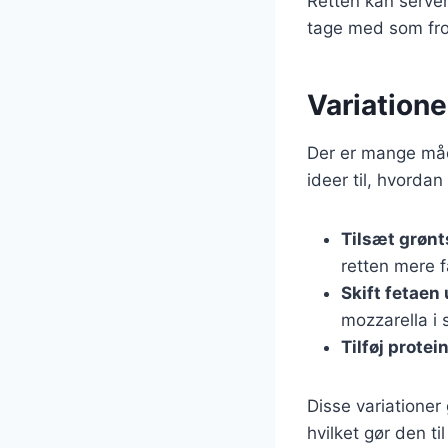
Retten kan servere
tage med som fro
Variatione
Der er mange måde
ideer til, hvorda
Tilsæt grøn
retten mere 
Skift fetaen
mozzarella i 
Tilføj protei
Disse variationer 
hvilket gør den til