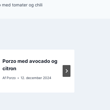
 med tomater og chili
Porzo med avocado og
Oplev p
citron
balanc
Af
Porzo
12. december 2024
Af
Porzo