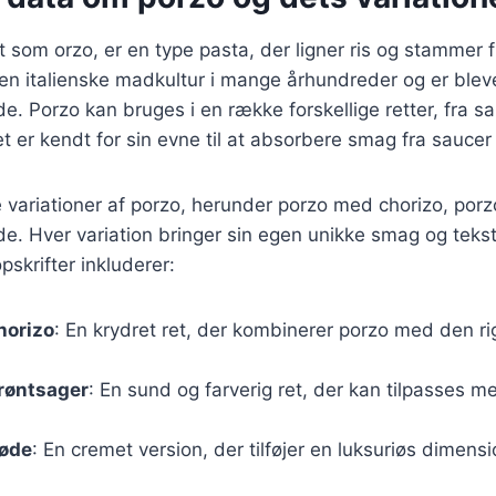
 som orzo, er en type pasta, der ligner ris og stammer fr
en italienske madkultur i mange århundreder og er blev
. Porzo kan bruges i en række forskellige retter, fra sala
et er kendt for sin evne til at absorbere smag fra saucer
 variationer af porzo, herunder porzo med chorizo, por
e. Hver variation bringer sin egen unikke smag og tekstur
skrifter inkluderer:
horizo
: En krydret ret, der kombinerer porzo med den r
røntsager
: En sund og farverig ret, der kan tilpasses
løde
: En cremet version, der tilføjer en luksuriøs dimensio