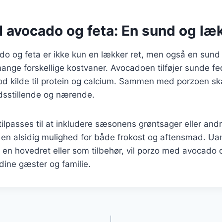
 avocado og feta: En sund og læk
o og feta er ikke kun en lækker ret, men også en sund
 mange forskellige kostvaner. Avocadoen tilføjer sunde fe
od kilde til protein og calcium. Sammen med porzoen sk
edsstillende og nærende.
ilpasses til at inkludere sæsonens grøntsager eller andre
il en alsidig mulighed for både frokost og aftensmad. U
en hovedret eller som tilbehør, vil porzo med avocado o
dine gæster og familie.
gation