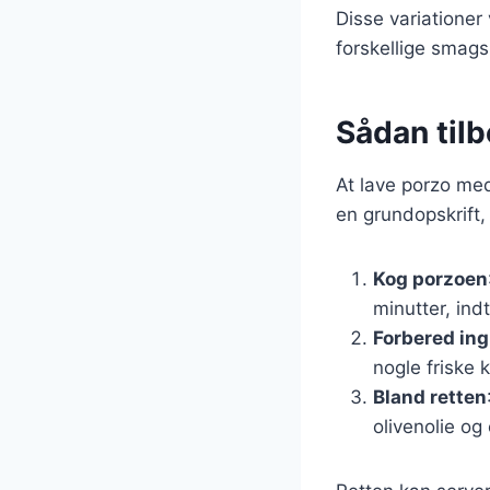
Disse variationer
forskellige smag
Sådan til
At lave porzo med
en grundopskrift,
Kog porzoen
minutter, indt
Forbered in
nogle friske 
Bland retten
olivenolie og