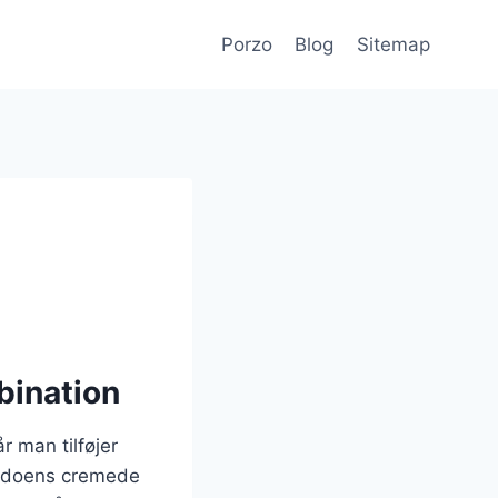
Porzo
Blog
Sitemap
bination
r man tilføjer
cadoens cremede