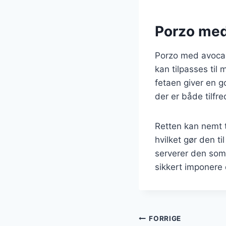
Porzo med
Porzo med avocad
kan tilpasses til
fetaen giver en g
der er både tilfr
Retten kan nemt t
hvilket gør den t
serverer den som 
sikkert imponere 
Indlægsnavi
FORRIGE