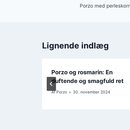
Porzo med perleskorn
Lignende indlæg
 og
Porzo og rosmarin: En
n
duftende og smagfuld ret
24
Af
Porzo
30. november 2024