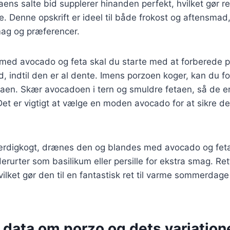
aens salte bid supplerer hinanden perfekt, hvilket gør 
nde. Denne opskrift er ideel til både frokost og aftensma
mag og præferencer.
 med avocado og feta skal du starte med at forberede p
and, indtil den er al dente. Imens porzoen koger, kan du 
en. Skær avocadoen i tern og smuldre fetaen, så de er kl
 Det er vigtigt at vælge en moden avocado for at sikre 
ærdigkogt, drænes den og blandes med avocado og fet
dderurter som basilikum eller persille for ekstra smag. R
vilket gør den til en fantastisk ret til varme sommerdage
 data om porzo og dets variation