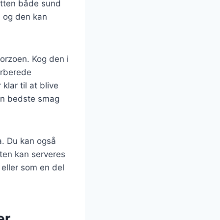
retten både sund
d, og den kan
orzoen. Kog den i
forberede
ar til at blive
den bedste smag
a. Du kan også
etten kan serveres
 eller som en del
er