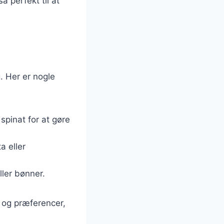
å perfekt til at
. Her er nogle
 spinat for at gøre
a eller
ller bønner.
v og præferencer,