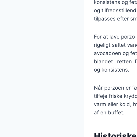
konsistens og fet
og tilfredsstille
tilpasses efter s
For at lave porzo
rigeligt saltet v
avocadoen og feta
blandet i retten.
og konsistens.
Når porzoen er f
tilføje friske kry
varm eller kold, h
af en buffet.
Historiske