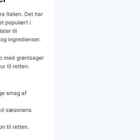
a Italien. Det har
et populært i
ter til
 og ingredienser.
zo med grøntsager
 til retten.
ige smag af
 med sæsonens
n til retten.