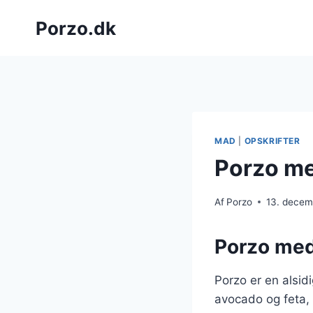
Fortsæt
Porzo.dk
til
indhold
MAD
|
OPSKRIFTER
Porzo me
Af
Porzo
13. decem
Porzo med
Porzo er en alsid
avocado og feta,