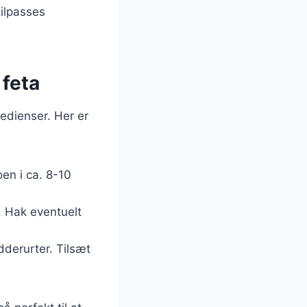
tilpasses
 feta
edienser. Her er
oen i ca. 8-10
. Hak eventuelt
derurter. Tilsæt