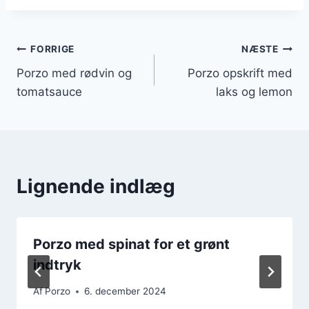
Indlægsnavigation
FORRIGE
NÆSTE
Porzo med rødvin og
Porzo opskrift med
tomatsauce
laks og lemon
Lignende indlæg
Porzo med spinat for et grønt
indtryk
Af
Porzo
6. december 2024