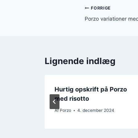
Indlægsnavi
FORRIGE
Porzo variationer med
Lignende indlæg
aprika
Hurtig opskrift på Porzo
med risotto
24
Af
Porzo
4. december 2024