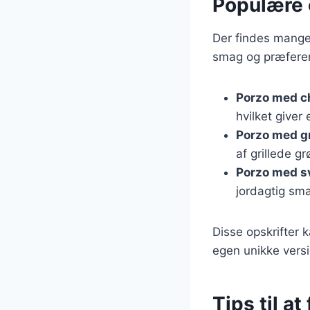
Populære 
Der findes mange 
smag og præferen
Porzo med c
hvilket giver 
Porzo med g
af grillede g
Porzo med 
jordagtig smag
Disse opskrifter 
egen unikke vers
Tips til a