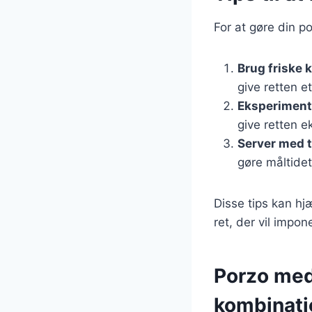
For at gøre din p
Brug friske 
give retten et 
Eksperiment
give retten e
Server med t
gøre måltidet
Disse tips kan h
ret, der vil impo
Porzo med 
kombinati