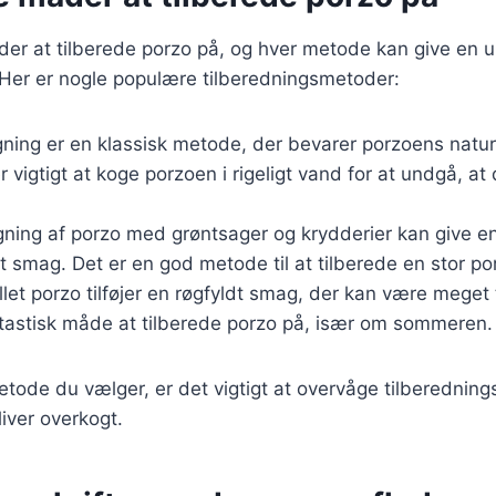
er at tilberede porzo på, og hver metode kan give en u
Her er nogle populære tilberedningsmetoder:
gning er en klassisk metode, der bevarer porzoens natu
r vigtigt at koge porzoen i rigeligt vand for at undgå, at 
gning af porzo med grøntsager og krydderier kan give en 
t smag. Det er en god metode til at tilberede en stor po
illet porzo tilføjer en røgfyldt smag, der kan være meget t
ntastisk måde at tilberede porzo på, især om sommeren.
tode du vælger, er det vigtigt at overvåge tilberedningst
liver overkogt.