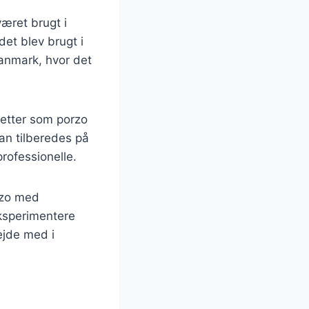
været brugt i
et blev brugt i
Danmark, hvor det
retter som porzo
an tilberedes på
rofessionelle.
rzo med
eksperimentere
ejde med i