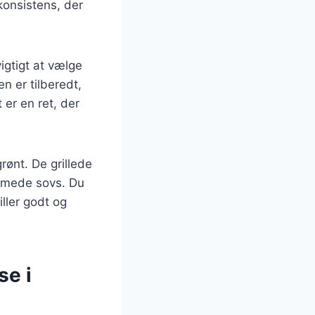
konsistens, der
igtigt at vælge
n er tilberedt,
 er en ret, der
ønt. De grillede
remede sovs. Du
ller godt og
se i