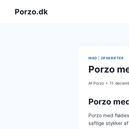
Fortsæt
Porzo.dk
til
indhold
MAD
|
OPSKRIFTER
Porzo med
Af
Porzo
11. decem
Porzo med
Porzo med flødes
saftige stykker a