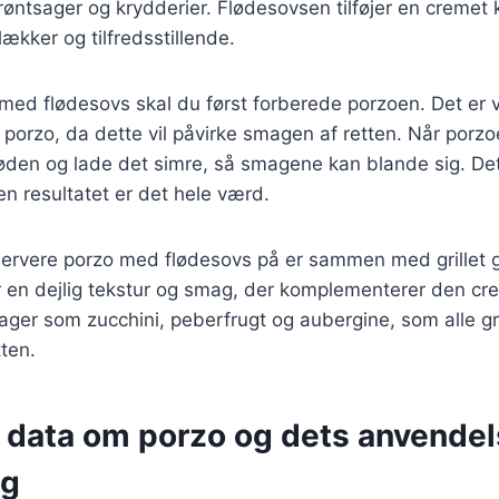
røntsager og krydderier. Flødesovsen tilføjer en cremet 
lækker og tilfredsstillende.
 med flødesovs skal du først forberede porzoen. Det er v
 porzo, da dette vil påvirke smagen af retten. Når porzoe
løden og lade det simre, så smagene kan blande sig. Det
en resultatet er det hele værd.
ervere porzo med flødesovs på er sammen med grillet gr
er en dejlig tekstur og smag, der komplementerer den c
ger som zucchini, peberfrugt og aubergine, som alle gri
tten.
 data om porzo og dets anvendel
ng