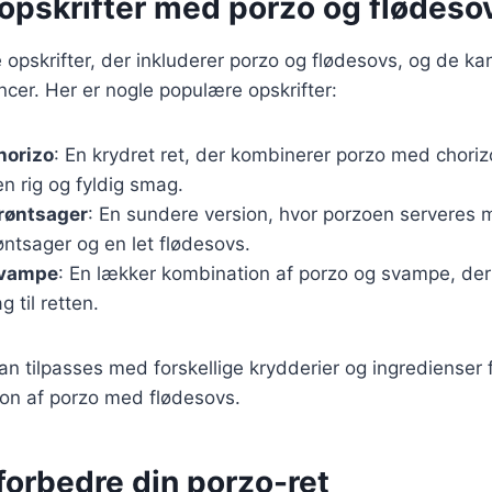
opskrifter med porzo og flødeso
opskrifter, der inkluderer porzo og flødesovs, og de kan 
cer. Her er nogle populære opskrifter:
horizo
: En krydret ret, der kombinerer porzo med choriz
en rig og fyldig smag.
røntsager
: En sundere version, hvor porzoen serveres
røntsager og en let flødesovs.
svampe
: En lækker kombination af porzo og svampe, der t
 til retten.
kan tilpasses med forskellige krydderier og ingredienser 
ion af porzo med flødesovs.
t forbedre din porzo-ret