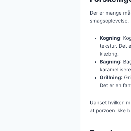
Der er mange måd
smagsoplevelse. 
Kogning
: Ko
tekstur. Det e
klæbrig.
Bagning
: Ba
karamellisere
Grillning
: Gr
Det er en fa
Uanset hvilken me
at porzoen ikke b