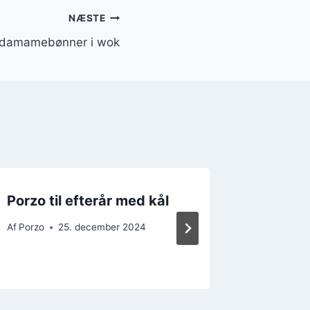
NÆSTE
edamamebønner i wok
Porzo til efterår med kål
Porzo 
hvidløg
Af
Porzo
25. december 2024
Af
Porzo