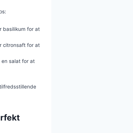
ps:
r basilikum for at
r citronsaft for at
 en salat for at
lfredsstillende
rfekt