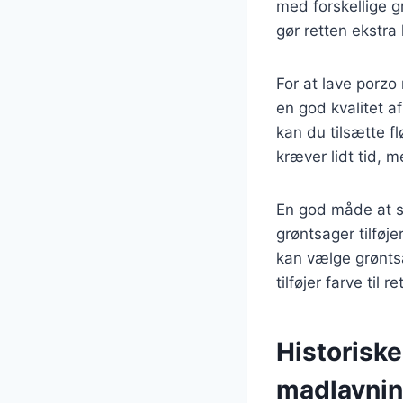
med forskellige g
gør retten ekstra 
For at lave porzo
en god kvalitet af
kan du tilsætte f
kræver lidt tid, m
En god måde at s
grøntsager tilføj
kan vælge grøntsa
tilføjer farve til re
Historiske
madlavni