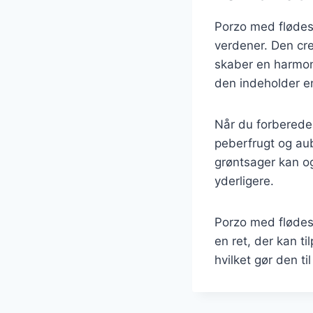
Porzo med flødeso
verdener. Den cr
skaber en harmon
den indeholder en
Når du forbereder
peberfrugt og aub
grøntsager kan og
yderligere.
Porzo med flødesov
en ret, der kan t
hvilket gør den ti