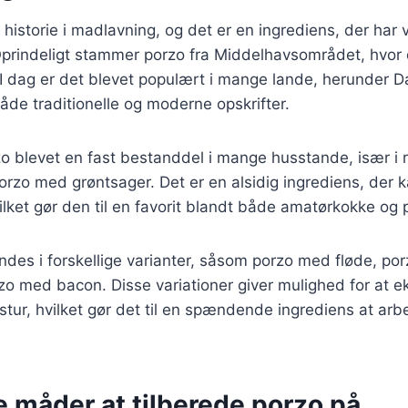
 historie i madlavning, og det er en ingrediens, der har 
prindeligt stammer porzo fra Middelhavsområdet, hvor d
r. I dag er det blevet populært i mange lande, herunder 
åde traditionelle og moderne opskrifter.
o blevet en fast bestanddel i mange husstande, især i 
rzo med grøntsager. Det er en alsidig ingrediens, der k
ket gør den til en favorit blandt både amatørkokke og p
ndes i forskellige varianter, såsom porzo med fløde, po
zo med bacon. Disse variationer giver mulighed for at 
ur, hvilket gør det til en spændende ingrediens at arb
e måder at tilberede porzo på