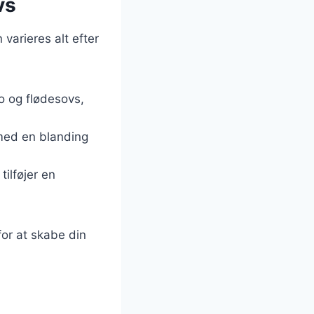
vs
varieres alt efter
o og flødesovs,
 med en blanding
ilføjer en
for at skabe din