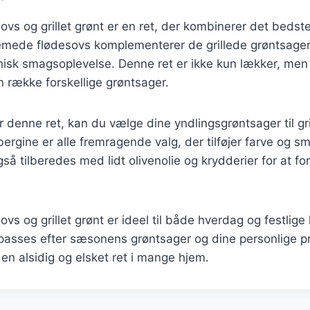
vs og grillet grønt er en ret, der kombinerer det bedst
emede flødesovs komplementerer de grillede grøntsager 
isk smagsoplevelse. Denne ret er ikke kun lækker, men
 række forskellige grøntsager.
 denne ret, kan du vælge dine yndlingsgrøntsager til gri
ergine er alle fremragende valg, der tilføjer farve og sm
så tilberedes med lidt olivenolie og krydderier for at 
s og grillet grønt er ideel til både hverdag og festlige l
ilpasses efter sæsonens grøntsager og dine personlige p
l en alsidig og elsket ret i mange hjem.