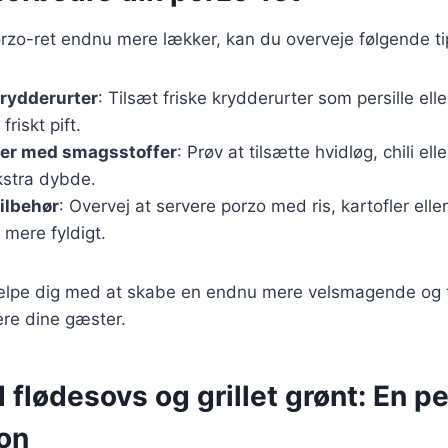
orzo-ret endnu mere lækker, kan du overveje følgende ti
krydderurter
: Tilsæt friske krydderurter som persille elle
friskt pift.
er med smagsstoffer
: Prøv at tilsætte hvidløg, chili elle
kstra dybde.
ilbehør
: Overvej at servere porzo med ris, kartofler eller
 mere fyldigt.
jælpe dig med at skabe en endnu mere velsmagende og ti
nere dine gæster.
flødesovs og grillet grønt: En pe
on