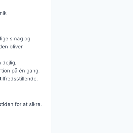
nik
rlige smag og
den bliver
dejlig,
rtion på én gang.
ilfredsstillende.
iden for at sikre,