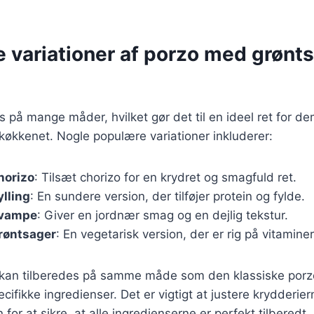
e variationer af porzo med grønt
s på mange måder, hvilket gør det til en ideel ret for de
køkkenet. Nogle populære variationer inkluderer:
horizo
: Tilsæt chorizo for en krydret og smagfuld ret.
lling
: En sundere version, der tilføjer protein og fylde.
svampe
: Giver en jordnær smag og en dejlig tekstur.
røntsager
: En vegetarisk version, der er rig på vitamine
r kan tilberedes på samme måde som den klassiske por
pecifikke ingredienser. Det er vigtigt at justere krydderie
 for at sikre, at alle ingredienserne er perfekt tilberedt.