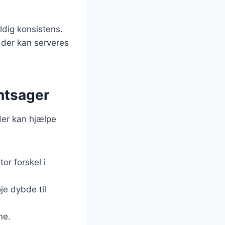
ldig konsistens.
 der kan serveres
øntsager
der kan hjælpe
or forskel i
je dybde til
ne.