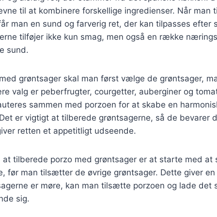
evne til at kombinere forskellige ingredienser. Når man 
år man en sund og farverig ret, der kan tilpasses efte
erne tilføjer ikke kun smag, men også en række næringss
e sund.
o med grøntsager skal man først vælge de grøntsager, m
re valg er peberfrugter, courgetter, auberginer og tomat
auteres sammen med porzoen for at skabe en harmonis
et er vigtigt at tilberede grøntsagerne, så de bevarer
giver retten et appetitligt udseende.
 at tilberede porzo med grøntsager er at starte med at 
ie, før man tilsætter de øvrige grøntsager. Dette giver e
sagerne er møre, kan man tilsætte porzoen og lade det 
de sig.