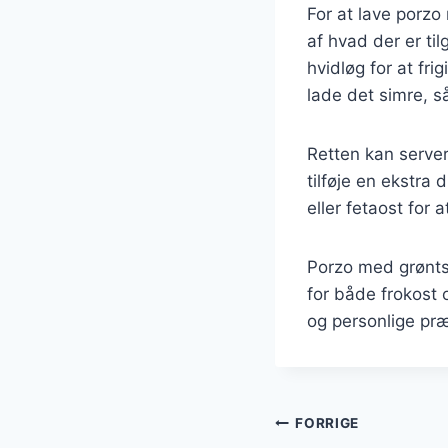
For at lave porz
af hvad der er t
hvidløg for at fr
lade det simre, 
Retten kan server
tilføje en ekstra
eller fetaost for 
Porzo med grønts
for både frokost 
og personlige præ
Indlægsnavi
FORRIGE