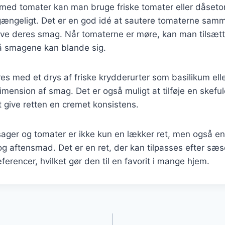
o med tomater kan man bruge friske tomater eller dåset
ilgængeligt. Det er en god idé at sautere tomaterne sa
igive deres smag. Når tomaterne er møre, kan man tilsæt
så smagene kan blande sig.
es med et drys af friske krydderurter som basilikum eller
 dimension af smag. Det er også muligt at tilføje en skef
at give retten en cremet konsistens.
ager og tomater er ikke kun en lækker ret, men også e
og aftensmad. Det er en ret, der kan tilpasses efter sæ
ferencer, hvilket gør den til en favorit i mange hjem.
gation