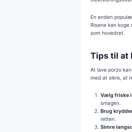
En anden populær 
Risene kan koge s
som hovedret.
Tips til a
At lave porzo kan
med at sikre, at r
Vælg friske 
smagen.
Brug krydder
retten.
Simre langs