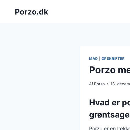
Fortsæt
Porzo.dk
til
indhold
MAD
|
OPSKRIFTER
Porzo me
Af
Porzo
13. decem
Hvad er p
grøntsage
Porzo er en lække