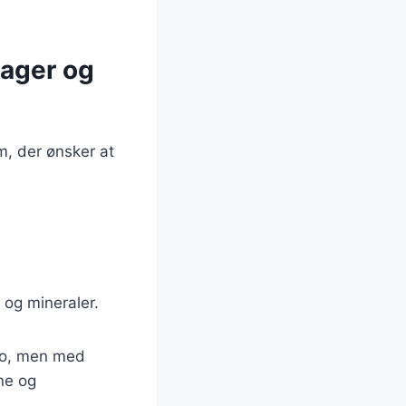
sager og
m, der ønsker at
r og mineraler.
zo, men med
rne og