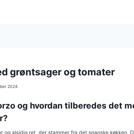
d grøntsager og tomater
ber 2024
orzo og hvordan tilberedes det 
r?
r og alsidig ret, der stammer fra det spanske køkken. D