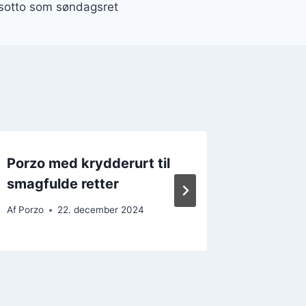
isotto som søndagsret
Porzo med krydderurt til
Porzo m
smagfulde retter
bønner
Af
Porzo
22. december 2024
Af
Porzo