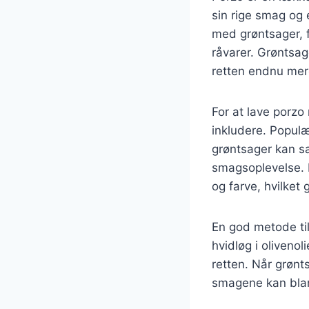
sin rige smag og 
med grøntsager, f
råvarer. Grøntsag
retten endnu mer
For at lave porz
inkludere. Populæ
grøntsager kan s
smagsoplevelse. D
og farve, hvilket 
En god metode til
hvidløg i olivenol
retten. Når grønt
smagene kan blan