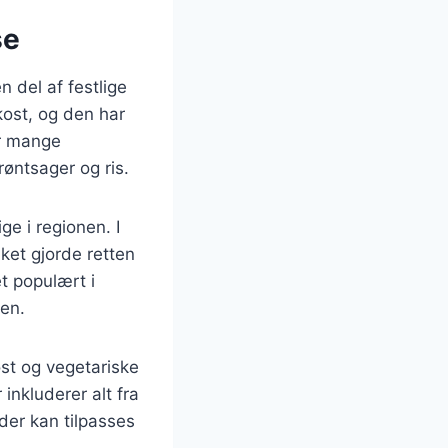
se
 del af festlige
kost, og den har
er mange
røntsager og ris.
ge i regionen. I
lket gjorde retten
t populært i
ten.
st og vegetariske
inkluderer alt fra
, der kan tilpasses