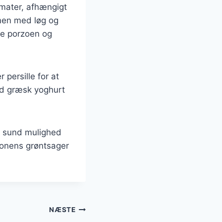
omater, afhængigt
mmen med løg og
te porzoen og
 persille for at
uld græsk yoghurt
n sund mulighed
sonens grøntsager
NÆSTE