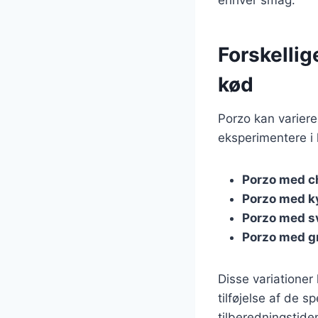
Forskellig
kød
Porzo kan variere
eksperimentere i 
Porzo med c
Porzo med ky
Porzo med 
Porzo med g
Disse variatione
tilføjelse af de s
tilberedningstiden