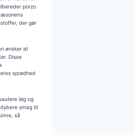
tilbereder porzo
r sæsonens
toffer, der gør
an ønsker at
er. Disse
k
 deres sprødhed
sautere løg og
n dybere smag til
simre, så