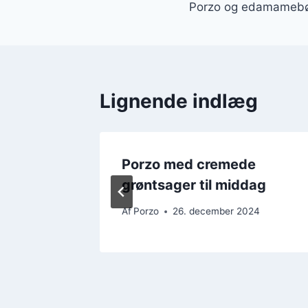
Porzo og edamamebøn
Lignende indlæg
o og
Porzo med cremede
grøntsager til middag
24
Af
Porzo
26. december 2024