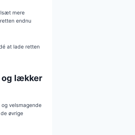
tilsæt mere
 retten endnu
dé at lade retten
 og lækker
d og velsmagende
 de øvrige