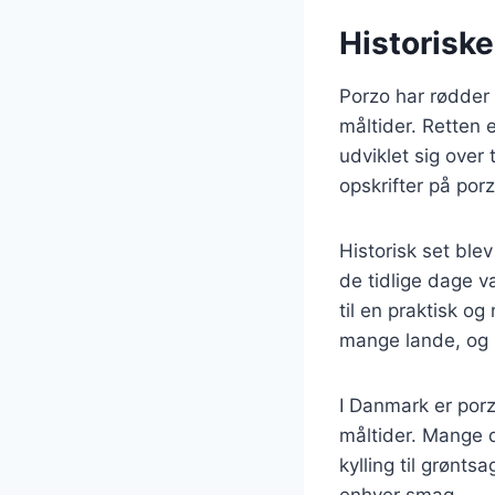
Historisk
Porzo har rødder 
måltider. Retten 
udviklet sig over 
opskrifter på porz
Historisk set blev
de tidlige dage v
til en praktisk o
mange lande, og hv
I Danmark er porz
måltider. Mange d
kylling til grønts
enhver smag.