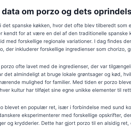
e data om porzo og dets oprindel
i det spanske køkken, hvor det ofte blev tilberedt som en
er kendt for at være en del af den traditionelle spanske 
tid med forskellige regionale variationer. I dag findes d
o, der inkluderer forskellige ingredienser som chorizo, g
 porzo ofte lavet med de ingredienser, der var tilgængeli
ar det almindeligt at bruge lokale grøntsager og kød, hvi
g nærende mulighed for familier. Med tiden er porzo bleve
er kultur har tilføjet sine egne unikke elementer til ret
o blevet en populær ret, især i forbindelse med sund ko
anskere eksperimenterer med forskellige opskrifter, der 
ager og krydderier. Dette har gjort porzo til en alsidig ret