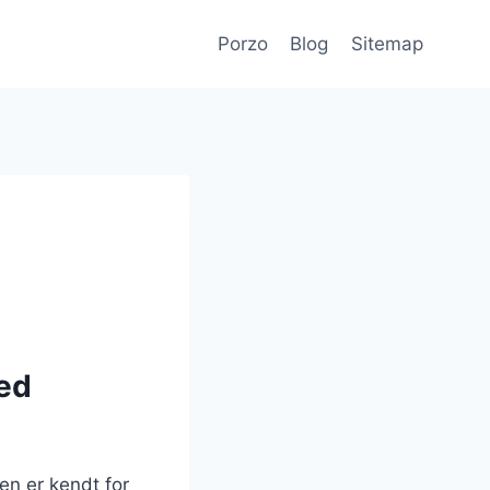
Porzo
Blog
Sitemap
med
en er kendt for