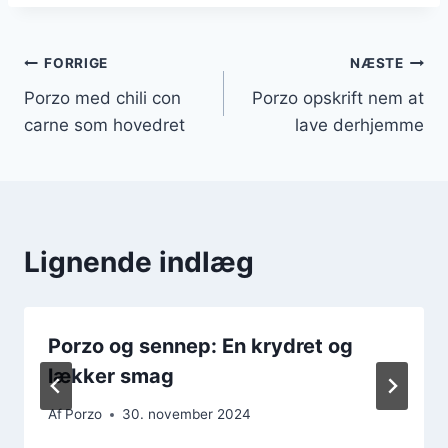
Indlægsnavigation
FORRIGE
NÆSTE
Porzo med chili con
Porzo opskrift nem at
carne som hovedret
lave derhjemme
Lignende indlæg
Porzo og sennep: En krydret og
lækker smag
Af
Porzo
30. november 2024