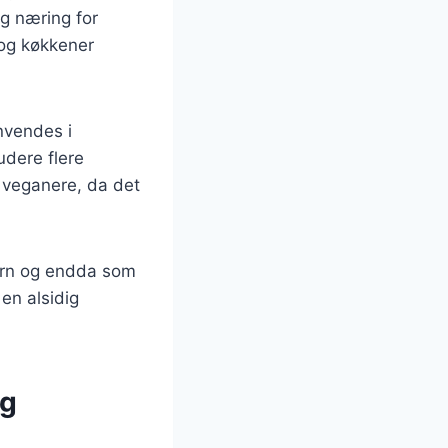
og næring for
 og køkkener
nvendes i
udere flere
g veganere, da det
korn og endda som
 en alsidig
og