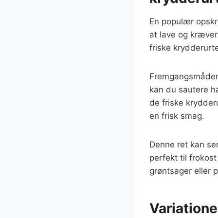
En populær opskri
at lave og kræver
friske krydderurt
Fremgangsmåden er
kan du sautere hak
de friske krydderu
en frisk smag.
Denne ret kan ser
perfekt til froko
grøntsager eller p
Variatione