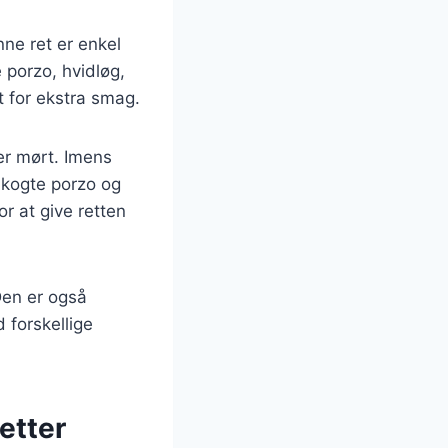
ne ret er enkel
 porzo, hvidløg,
t for ekstra smag.
er mørt. Imens
e kogte porzo og
or at give retten
Den er også
 forskellige
retter