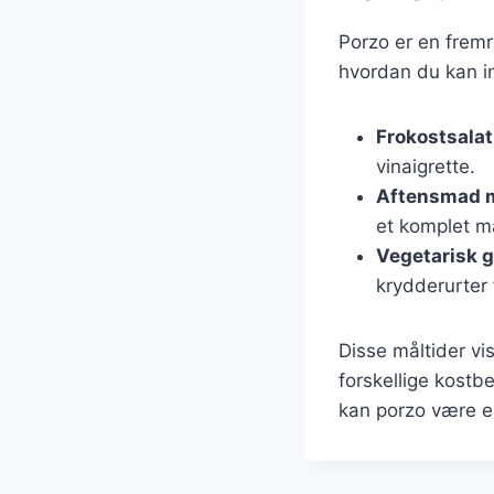
Porzo er en fremr
hvordan du kan in
Frokostsalat
vinaigrette.
Aftensmad m
et komplet må
Vegetarisk g
krydderurter 
Disse måltider vi
forskellige kostb
kan porzo være en