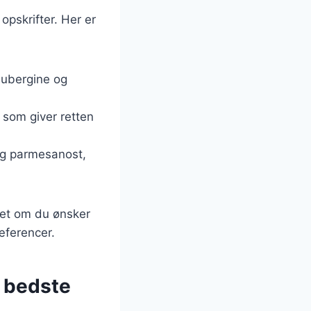
opskrifter. Her er
aubergine og
 som giver retten
 og parmesanost,
nset om du ønsker
ræferencer.
t bedste