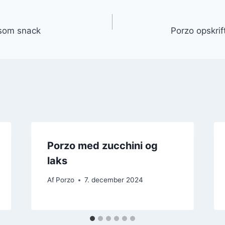
gation
 som snack
Porzo opskrif
Porzo med zucchini og
laks
Af
Porzo
7. december 2024