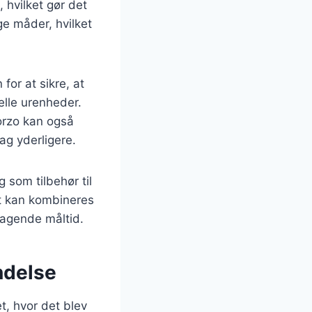
 hvilket gør det
ge måder, hvilket
for at sikre, at
uelle urenheder.
Porzo kan også
ag yderligere.
 som tilbehør til
et kan kombineres
magende måltid.
ndelse
t, hvor det blev