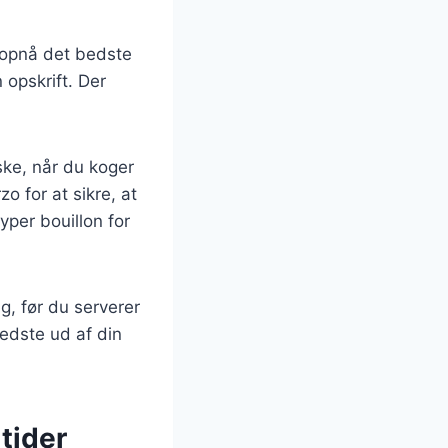
 opnå det bedste
n opskrift. Der
ske, når du koger
 for at sikre, at
yper bouillon for
ng, før du serverer
edste ud af din
ltider