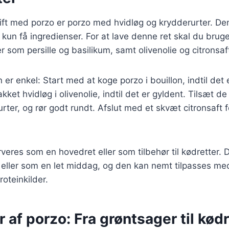
ft med porzo er porzo med hvidløg og krydderurter. Den
 kun få ingredienser. For at lave denne ret skal du bruge
er som persille og basilikum, samt olivenolie og citronsaf
 enkel: Start med at koge porzo i bouillon, indtil det 
ket hvidløg i olivenolie, indtil det er gyldent. Tilsæt d
rter, og rør godt rundt. Afslut med et skvæt citronsaft f
veres som en hovedret eller som tilbehør til kødretter. 
st eller som en let middag, og den kan nemt tilpasses med
roteinkilder.
r af porzo: Fra grøntsager til kød