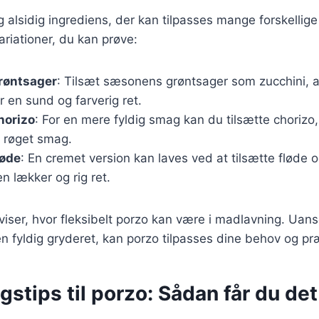
g alsidig ingrediens, der kan tilpasses mange forskellige 
riationer, du kan prøve:
røntsager
: Tilsæt sæsonens grøntsager som zucchini, 
r en sund og farverig ret.
horizo
: For en mere fyldig smag kan du tilsætte chorizo,
g røget smag.
løde
: En cremet version kan laves ved at tilsætte fløde
en lækker og rig ret.
 viser, hvor fleksibelt porzo kan være i madlavning. Ua
r en fyldig gryderet, kan porzo tilpasses dine behov og p
stips til porzo: Sådan får du de