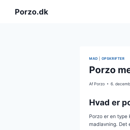
Fortsæt
Porzo.dk
til
indhold
MAD
|
OPSKRIFTER
Porzo me
Af
Porzo
6. decem
Hvad er p
Porzo er en type 
madlavning. Det er