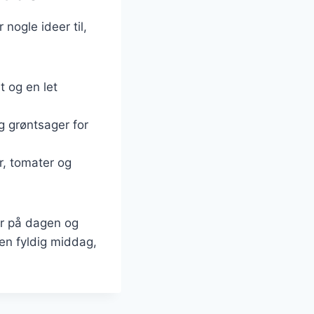
nogle ideer til,
t og en let
og grøntsager for
r, tomater og
ter på dagen og
 en fyldig middag,