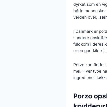
dyrket som en vig
både mennesker o
verden over, isæ
I Danmark er porz
sundere opskrifte
fuldkorn i deres 
er en god kilde til
Porzo kan findes 
mel. Hver type ha
ingrediens i køkk
Porzo opsk
krydderur