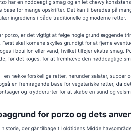
Porzo har en nøddeagtig smag og en let chewy konsistens,
e base for mange opskrifter. Det kan tilberedes på man
pulær ingrediens i både traditionelle og moderne retter.
 porzo, er det vigtigt at følge nogle grundlæggende trin 
. Først skal kornene skylles grundigt for at fjerne event
ges i bouillon eller vand, hvilket tilføjer ekstra smag. 
ande, før det koges, for at fremhæve den nøddeagtige sm
i en række forskellige retter, herunder salater, supper og
 også en fremragende base for vegetariske retter, da d
ntsager og krydderurter for at skabe en sund og vels
 baggrund for porzo og dets anve
 historie, der går tilbage til oldtidens Middelhavsområde