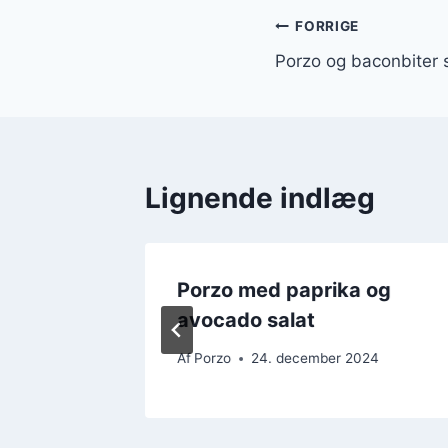
Indlægsnavi
FORRIGE
Porzo og baconbiter
Lignende indlæg
yoghurt
Porzo med paprika og
avocado salat
24
Af
Porzo
24. december 2024