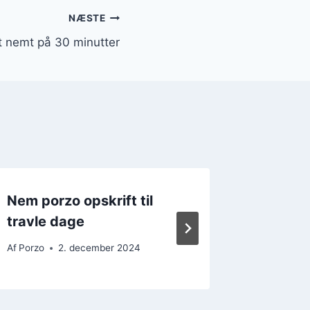
NÆSTE
t nemt på 30 minutter
Nem porzo opskrift til
Porzo o
travle dage
salat
Af
Porzo
2. december 2024
Af
Porzo