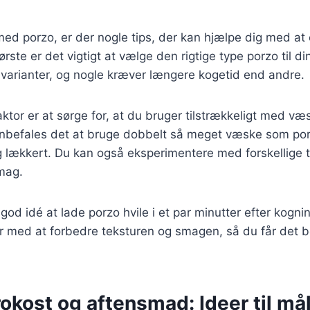
ed porzo, er der nogle tips, der kan hjælpe dig med at
første er det vigtigt at vælge den rigtige type porzo til di
e varianter, og nogle kræver længere kogetid end andre.
aktor er at sørge for, at du bruger tilstrækkeligt med væ
nbefales det at bruge dobbelt så meget væske som porzo
g lækkert. Du kan også eksperimentere med forskellige t
smag.
god idé at lade porzo hvile i et par minutter efter kogni
r med at forbedre teksturen og smagen, så du får det b
frokost og aftensmad: Ideer til må