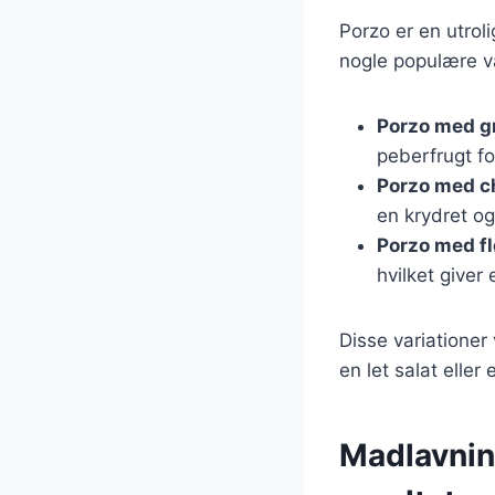
Porzo er en utroli
nogle populære va
Porzo med g
peberfrugt fo
Porzo med c
en krydret o
Porzo med f
hvilket giver 
Disse variationer
en let salat elle
Madlavning