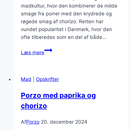
madkultur, hvor den kombinerer de milde
smage fra porrer med den krydrede og
røgede smag af chorizo. Retten har
vundet popularitet i Danmark, hvor den
ofte tilberedes som en del af både…
Porzo
Læs mere
og
tomatsalat:
En
Mad
|
Opskrifter
frisk
og
Porzo med paprika og
lækker
chorizo
side
Af
Porzo
20. december 2024