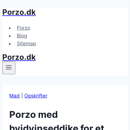
Porzo.dk
Fortsæt
til
indhold
Porzo
Blog
Sitemap
Porzo.dk
Mad
|
Opskrifter
Porzo med
hvidvinseddike for et