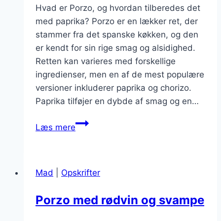
Hvad er Porzo, og hvordan tilberedes det
med paprika? Porzo er en lækker ret, der
stammer fra det spanske køkken, og den
er kendt for sin rige smag og alsidighed.
Retten kan varieres med forskellige
ingredienser, men en af de mest populære
versioner inkluderer paprika og chorizo.
Paprika tilføjer en dybde af smag og en…
Porzo
Læs mere
med
paprika
og
Mad
|
Opskrifter
chorizo
Porzo med rødvin og svampe