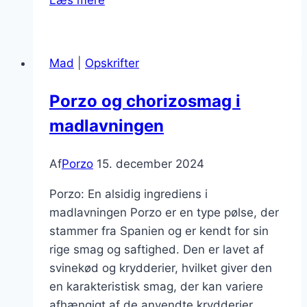
Læs mere
med
chorizo
og
Mad
|
Opskrifter
pasta
Porzo og chorizosmag i
madlavningen
Af
Porzo
15. december 2024
Porzo: En alsidig ingrediens i
madlavningen Porzo er en type pølse, der
stammer fra Spanien og er kendt for sin
rige smag og saftighed. Den er lavet af
svinekød og krydderier, hvilket giver den
en karakteristisk smag, der kan variere
afhængigt af de anvendte krydderier.