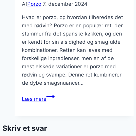
Af
Porzo
7. december 2024
Hvad er porzo, og hvordan tilberedes det
med rødvin? Porzo er en populær ret, der
stammer fra det spanske køkken, og den
er kendt for sin alsidighed og smagfulde
kombinationer. Retten kan laves med
forskellige ingredienser, men en af de
mest elskede variationer er porzo med
rødvin og svampe. Denne ret kombinerer
de dybe smagsnuancer…
Porzo
Læs mere
med
rødvin
og
Skriv et svar
svampe