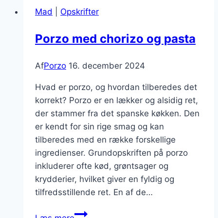
ris
Mad
|
Opskrifter
og
fløde
Porzo med chorizo og pasta
Af
Porzo
16. december 2024
Hvad er porzo, og hvordan tilberedes det
korrekt? Porzo er en lækker og alsidig ret,
der stammer fra det spanske køkken. Den
er kendt for sin rige smag og kan
tilberedes med en række forskellige
ingredienser. Grundopskriften på porzo
inkluderer ofte kød, grøntsager og
krydderier, hvilket giver en fyldig og
tilfredsstillende ret. En af de…
Porzo