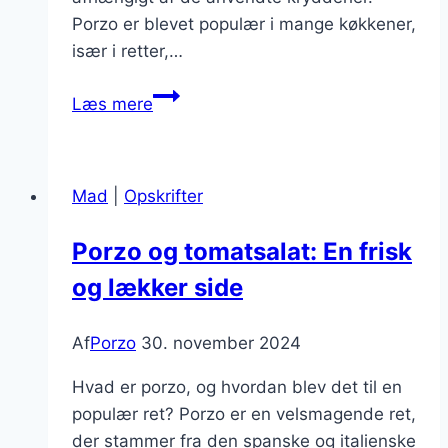
Porzo er blevet populær i mange køkkener,
især i retter,…
Porzo
Læs mere
og
chorizosmag
i
Mad
|
Opskrifter
madlavningen
Porzo og tomatsalat: En frisk
og lækker side
Af
Porzo
30. november 2024
Hvad er porzo, og hvordan blev det til en
populær ret? Porzo er en velsmagende ret,
der stammer fra den spanske og italienske