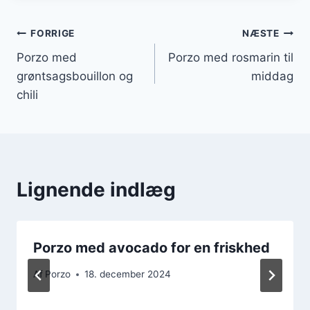
Indlægsnavigation
FORRIGE
NÆSTE
Porzo med
Porzo med rosmarin til
grøntsagsbouillon og
middag
chili
Lignende indlæg
Porzo med avocado for en friskhed
Af
Porzo
18. december 2024