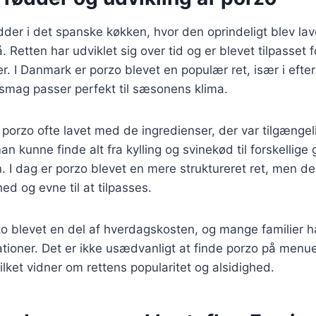
dder i det spanske køkken, hvor den oprindeligt blev l
. Retten har udviklet sig over tid og er blevet tilpasset f
r. I Danmark er porzo blevet en populær ret, især i efte
smag passer perfekt til sæsonens klima.
v porzo ofte lavet med de ingredienser, der var tilgænge
n kunne finde alt fra kylling og svinekød til forskellige
en. I dag er porzo blevet en mere struktureret ret, men d
hed og evne til at tilpasses.
zo blevet en del af hverdagskosten, og mange familier 
iationer. Det er ikke usædvanligt at finde porzo på menue
lket vidner om rettens popularitet og alsidighed.