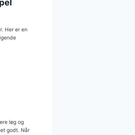
pel
r. Her er en
ølgende
ere løg og
det godt. Når