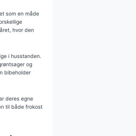
avet som en måde
orskellige
råret, hvor den
lige i husstanden.
 grøntsager og
en bibeholder
har deres egne
n til både frokost