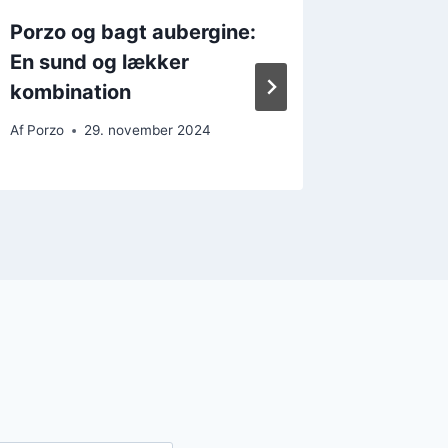
Porzo og bagt aubergine:
Porzo m
En sund og lækker
chorizo
kombination
Af
Porzo
Af
Porzo
29. november 2024