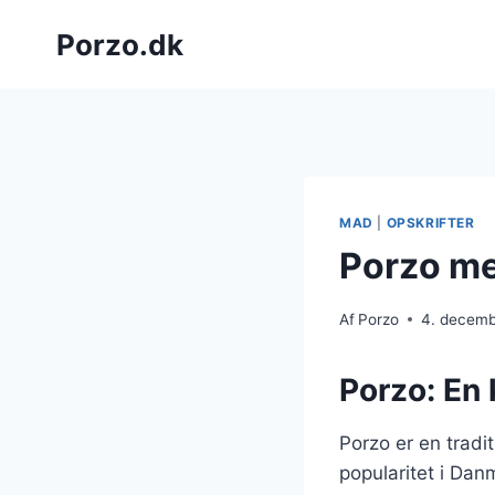
Fortsæt
Porzo.dk
til
indhold
MAD
|
OPSKRIFTER
Porzo med
Af
Porzo
4. decem
Porzo: En 
Porzo er en tradi
popularitet i Danm