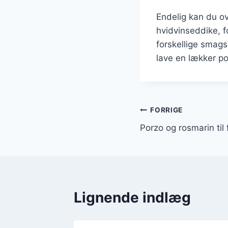
Endelig kan du ove
hvidvinseddike, 
forskellige smag
lave en lækker po
Indlægsnavi
FORRIGE
Porzo og rosmarin til 
Lignende indlæg