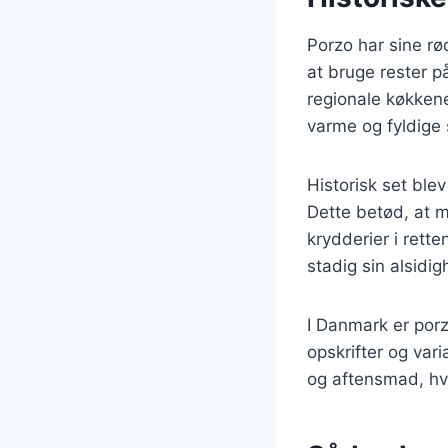
Porzo har sine rø
at bruge rester på
regionale køkkene
varme og fyldige 
Historisk set ble
Dette betød, at ma
krydderier i rett
stadig sin alsidig
I Danmark er por
opskrifter og var
og aftensmad, hvi