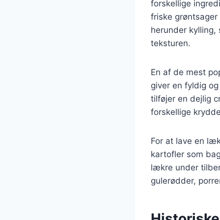
forskellige ingred
friske grøntsager
herunder kylling,
teksturen.
En af de mest pop
giver en fyldig og
tilføjer en dejlig
forskellige krydd
For at lave en læk
kartofler som bag
lækre under tilbe
gulerødder, porrer
Historiske