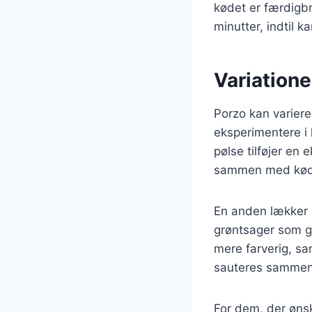
kødet er færdigbr
minutter, indtil 
Variatione
Porzo kan varieres
eksperimentere i 
pølse tilføjer en
sammen med kødet
En anden lækker v
grøntsager som gu
mere farverig, sa
sauteres sammen 
For dem, der øns