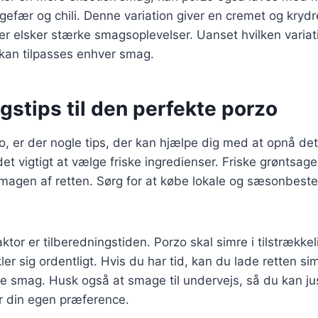
gefær og chili. Denne variation giver en cremet og krydre
der elsker stærke smagsoplevelser. Uanset hvilken variat
 kan tilpasses enhver smag.
stips til den perfekte porzo
o, er der nogle tips, der kan hjælpe dig med at opnå det
det vigtigt at vælge friske ingredienser. Friske grøntsage
 smagen af retten. Sørg for at købe lokale og sæsonbest
ktor er tilberedningstiden. Porzo skal simre i tilstrækkelig
r sig ordentligt. Hvis du har tid, kan du lade retten simr
re smag. Husk også at smage til undervejs, så du kan ju
r din egen præference.