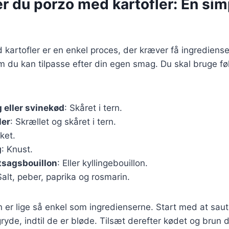
r du porzo med kartofler: En sim
 kartofler er en enkel proces, der kræver få ingrediense
m du kan tilpasse efter din egen smag. Du skal bruge f
g eller svinekød
: Skåret i tern.
ler
: Skrællet og skåret i tern.
ket.
g
: Knust.
tsagsbouillon
: Eller kyllingebouillon.
Salt, peber, paprika og rosmarin.
r lige så enkel som ingredienserne. Start med at saut
gryde, indtil de er bløde. Tilsæt derefter kødet og brun 