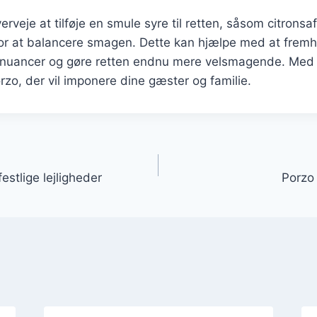
rveje at tilføje en smule syre til retten, såsom citronsaft
for at balancere smagen. Dette kan hjælpe med at fre
snuancer og gøre retten endnu mere velsmagende. Med 
rzo, der vil imponere dine gæster og familie.
gation
festlige lejligheder
Porzo 