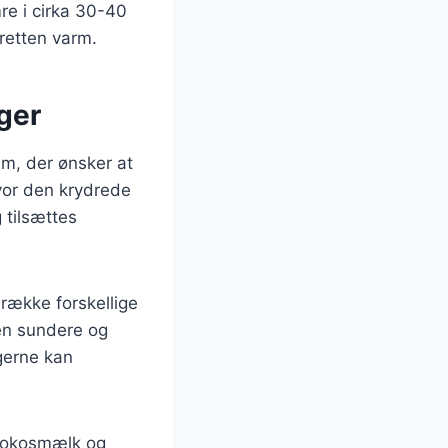
re i cirka 30-40
 retten varm.
ager
dem, der ønsker at
vor den krydrede
 tilsættes
 række forskellige
ten sundere og
gerne kan
 kokosmælk og