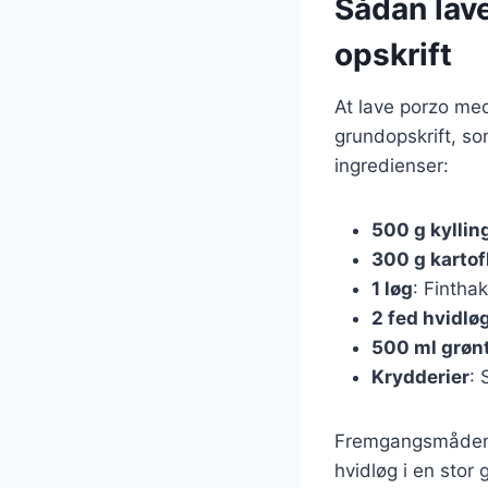
Sådan lave
opskrift
At lave porzo med
grundopskrift, so
ingredienser:
500 g kyllin
300 g kartof
1 løg
: Finthak
2 fed hvidlø
500 ml grøn
Krydderier
: 
Fremgangsmåden e
hvidløg i en stor 