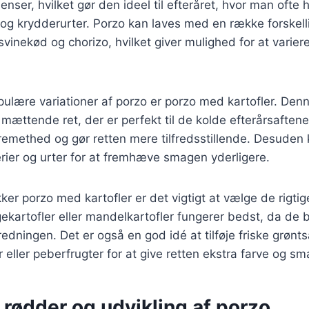
ienser, hvilket gør den ideel til efteråret, hvor man ofte 
 og krydderurter. Porzo kan laves med en række forskelli
 svinekød og chorizo, hvilket giver mulighed for at vari
ulære variationer af porzo er porzo med kartofler. Den
 mættende ret, der er perfekt til de kolde efterårsaftene
 cremethed og gør retten mere tilfredsstillende. Desuden 
erier og urter for at fremhæve smagen yderligere.
ker porzo med kartofler er det vigtigt at vælge de rigtig
ekartofler eller mandelkartofler fungerer bedst, da de b
redningen. Det er også en god idé at tilføje friske grøn
 eller peberfrugter for at give retten ekstra farve og sm
 rødder og udvikling af porzo