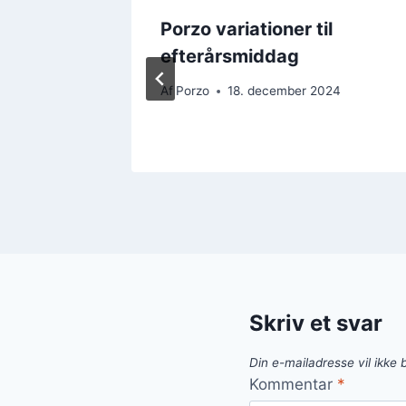
ag med
Porzo variationer til
efterårsmiddag
24
Af
Porzo
18. december 2024
Skriv et svar
Din e-mailadresse vil ikke b
Kommentar
*