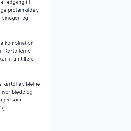
har adgang til
ge proteinkilder,
ere smagen og
ne kombination
r. Kartoflerne
kan man tilføje
e kartofler. Melne
liver bløde og
tsager som
ag.