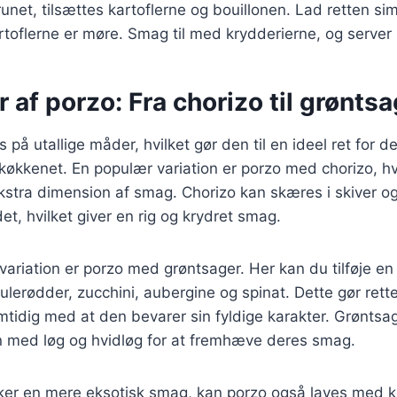
unet, tilsættes kartoflerne og bouillonen. Lad retten sim
kartoflerne er møre. Smag til med krydderierne, og server
r af porzo: Fra chorizo til grønts
 på utallige måder, hvilket gør den til en ideel ret for 
køkkenet. En populær variation er porzo med chorizo, h
 ekstra dimension af smag. Chorizo kan skæres i skiver og
, hvilket giver en rig og krydret smag.
ariation er porzo med grøntsager. Her kan du tilføje en
lerødder, zucchini, aubergine og spinat. Dette gør ret
mtidig med at den bevarer sin fyldige karakter. Grøntsa
med løg og hvidløg for at fremhæve deres smag.
ker en mere eksotisk smag, kan porzo også laves med