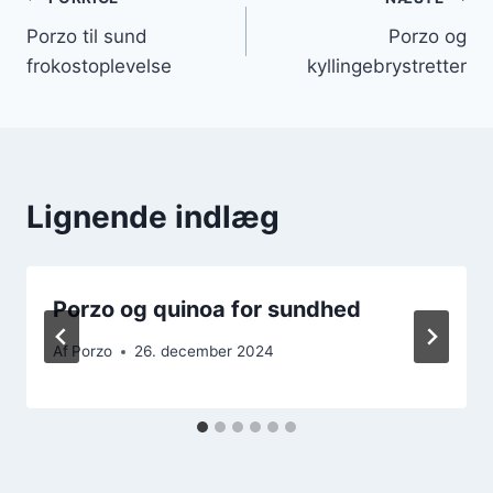
Indlægsnavigation
Porzo til sund
Porzo og
frokostoplevelse
kyllingebrystretter
Lignende indlæg
Porzo og quinoa for sundhed
Af
Porzo
26. december 2024