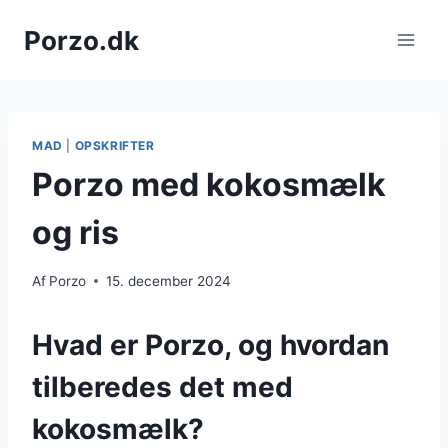
Fortsæt
Porzo.dk
til
indhold
MAD
|
OPSKRIFTER
Porzo med kokosmælk
og ris
Af
Porzo
15. december 2024
Hvad er Porzo, og hvordan
tilberedes det med
kokosmælk?