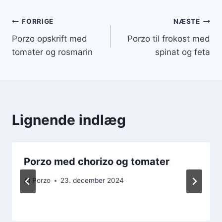
Indlægsnavigation
FORRIGE
NÆSTE
Porzo opskrift med
Porzo til frokost med
tomater og rosmarin
spinat og feta
Lignende indlæg
Porzo med chorizo og tomater
Af
Porzo
23. december 2024