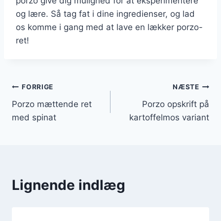
porzo give dig mulighed for at eksperimentere
og lære. Så tag fat i dine ingredienser, og lad
os komme i gang med at lave en lækker porzo-
ret!
Indlægsnavigation
FORRIGE
NÆSTE
Porzo mættende ret
Porzo opskrift på
med spinat
kartoffelmos variant
Lignende indlæg