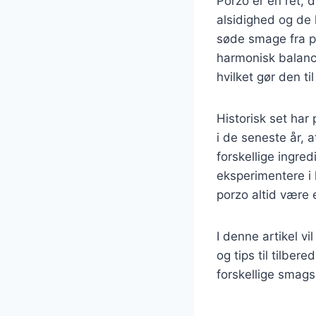
Porzo er en ret, 
alsidighed og de
søde smage fra p
harmonisk balance
hvilket gør den ti
Historisk set har
i de seneste år, 
forskellige ingred
eksperimentere i k
porzo altid være e
I denne artikel vi
og tips til tilber
forskellige smag