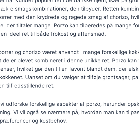
der har vundet popularitet i de danske hjem, især på gru
 lækre smagskombinationer, den tilbyder. Retten kombin
orrer med den krydrede og røgede smag af chorizo, hvi
, der tiltaler mange. Porzo kan tilberedes på mange fo
l en ideel ret til både frokost og aftensmad.
 porrer og chorizo været anvendt i mange forskellige køk
at de er blevet kombineret i denne unikke ret. Porzo kan
ienser, hvilket gør den til en favorit blandt dem, der elsk
økkenet. Uanset om du vælger at tilføje grøntsager, pasta
n tilfredsstillende ret.
l vi udforske forskellige aspekter af porzo, herunder opskr
edning. Vi vil også se nærmere på, hvordan man kan tilpass
spræferencer og kostbehov.