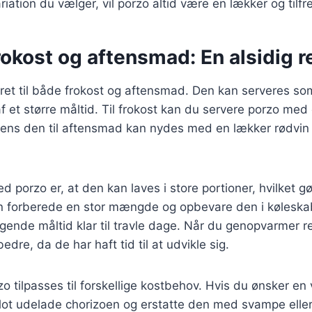
iation du vælger, vil porzo altid være en lækker og tilfre
frokost og aftensmad: En alsidig r
 ret til både frokost og aftensmad. Den kan serveres s
f et større måltid. Til frokost kan du servere porzo med e
mens den til aftensmad kan nydes med en lækker rødvin 
d porzo er, at den kan laves i store portioner, hvilket gø
n forberede en stor mængde og opbevare den i køleskab
gende måltid klar til travle dage. Når du genopvarmer r
edre, da de har haft tid til at udvikle sig.
 tilpasses til forskellige kostbehov. Hvis du ønsker en 
blot udelade chorizoen og erstatte den med svampe elle