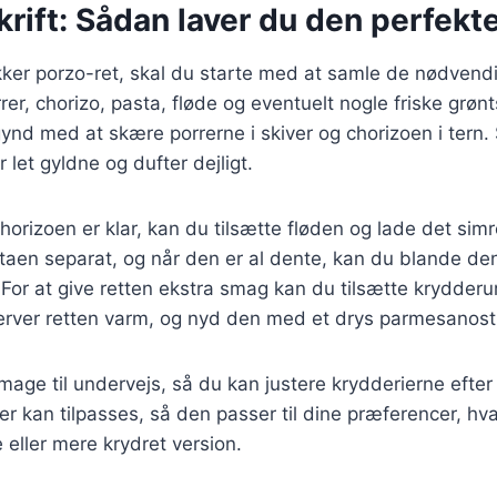
rift: Sådan laver du den perfekt
kker porzo-ret, skal du starte med at samle de nødvendi
rer, chorizo, pasta, fløde og eventuelt nogle friske grø
gynd med at skære porrerne i skiver og chorizoen i tern.
r let gyldne og dufter dejligt.
orizoen er klar, kan du tilsætte fløden og lade det simre
staen separat, og når den er al dente, kan du blande de
For at give retten ekstra smag kan du tilsætte krydderur
Server retten varm, og nyd den med et drys parmesanost
 smage til undervejs, så du kan justere krydderierne efte
der kan tilpasses, så den passer til dine præferencer, h
 eller mere krydret version.