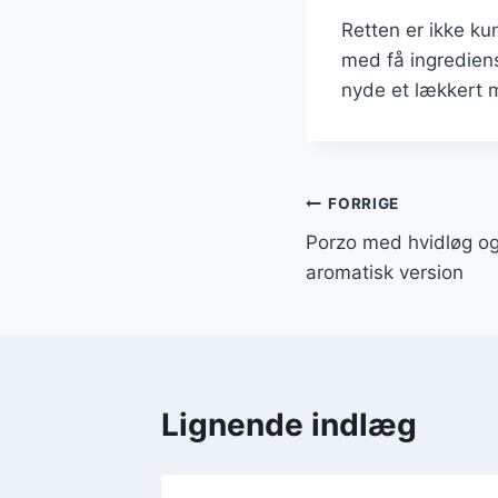
Retten er ikke ku
med få ingrediense
nyde et lækkert m
Indlægsnavi
FORRIGE
Porzo med hvidløg og
aromatisk version
Lignende indlæg