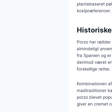
plantebaseret pøls
kostpræferencer.
Historisk
Porzo har rødder 
almindeligt anven
fra Spanien og er
derimod været en
forskellige retter.
Kombinationen af 
madtraditioner k
porzo blevet popu
giver en cremet og