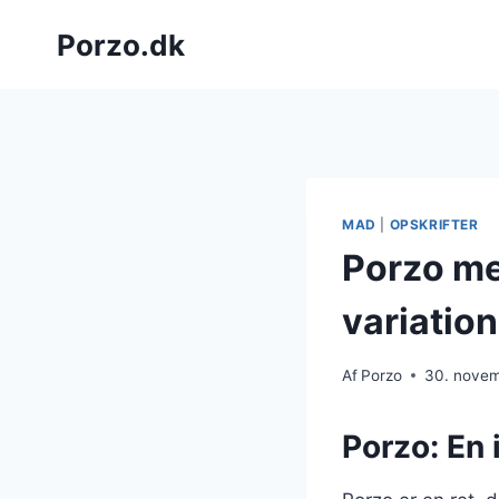
Fortsæt
Porzo.dk
til
indhold
MAD
|
OPSKRIFTER
Porzo me
variation
Af
Porzo
30. nove
Porzo: En 