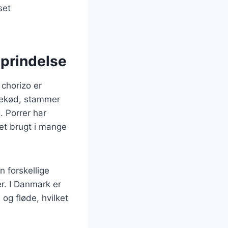
set
oprindelse
 chorizo er
inekød, stammer
. Porrer har
et brugt i mange
n forskellige
r. I Danmark er
og fløde, hvilket