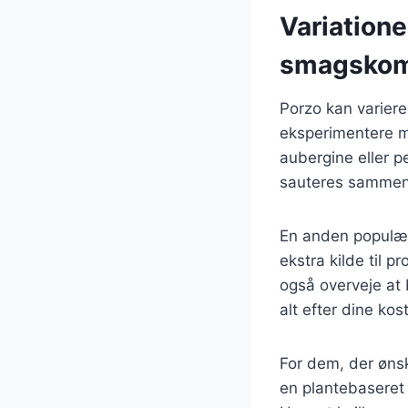
Variatione
smagskom
Porzo kan variere
eksperimentere me
aubergine eller p
sauteres sammen 
En anden populær v
ekstra kilde til 
også overveje at 
alt efter dine ko
For dem, der ønsk
en plantebaseret 