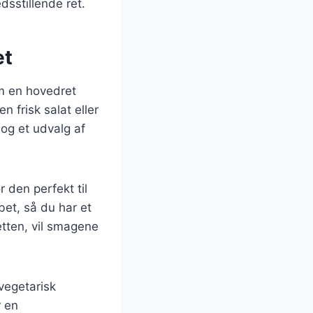
dsstillende ret.
et
om en hovedret
n frisk salat eller
og et udvalg af
r den perfekt til
et, så du har et
etten, vil smagene
vegetarisk
r en