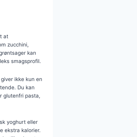
t at
om zucchini,
 grøntsager kan
eks smagsprofil.
e giver ikke kun en
ættende. Du kan
 glutenfri pasta,
k yoghurt eller
 ekstra kalorier.