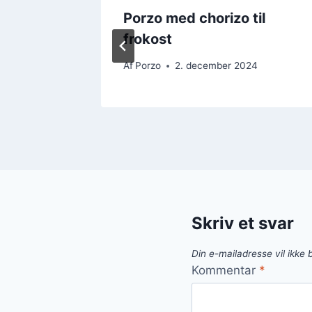
 ovnen
Porzo med chorizo til
frokost
24
Af
Porzo
2. december 2024
Skriv et svar
Din e-mailadresse vil ikke b
Kommentar
*