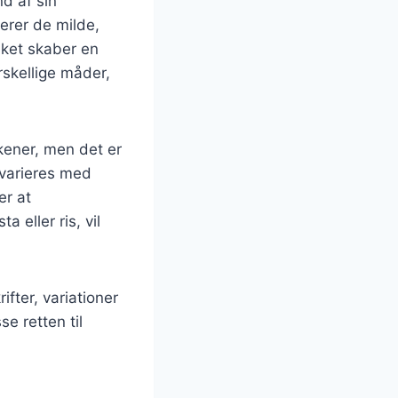
nd af sin
erer de milde,
lket skaber en
rskellige måder,
kener, men det er
 varieres med
er at
 eller ris, vil
ifter, variationer
e retten til