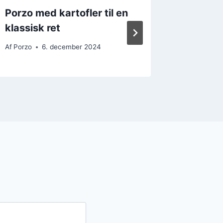
Porzo med kartofler til en
Porzo o
klassisk ret
sund og
Af
Porzo
6. december 2024
Af
Porzo