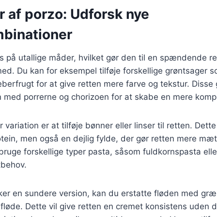
r af porzo: Udforsk nye
binationer
s på utallige måder, hvilket gør den til en spændende re
d. Du kan for eksempel tilføje forskellige grøntsager s
eberfrugt for at give retten mere farve og tekstur. Disse
med porrerne og chorizoen for at skabe en mere kompl
ariation er at tilføje bønner eller linser til retten. Dett
protein, men også en dejlig fylde, der gør retten mere m
bruge forskellige typer pasta, såsom fuldkornspasta eller
stbehov.
er en sundere version, kan du erstatte fløden med græs
fløde. Dette vil give retten en cremet konsistens uden de