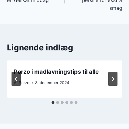
en delikat middag
persille for ekstra
smag
Lignende indlæg
Porzo i madlavningstips til alle
Af
Porzo
8. december 2024