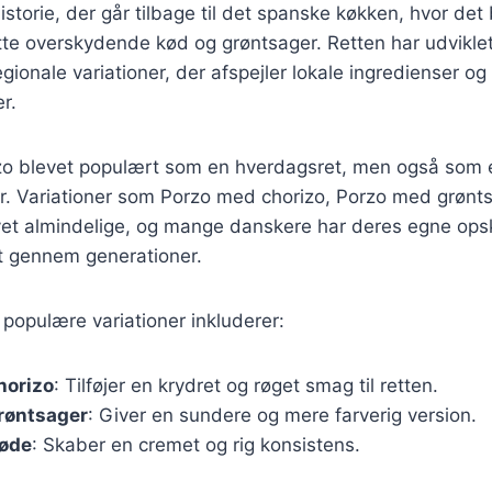
historie, der går tilbage til det spanske køkken, hvor de
e overskydende kød og grøntsager. Retten har udviklet 
gionale variationer, der afspejler lokale ingredienser og
r.
o blevet populært som en hverdagsret, men også som en 
er. Variationer som Porzo med chorizo, Porzo med grønt
et almindelige, og mange danskere har deres egne opskr
et gennem generationer.
populære variationer inkluderer:
horizo
: Tilføjer en krydret og røget smag til retten.
røntsager
: Giver en sundere og mere farverig version.
løde
: Skaber en cremet og rig konsistens.