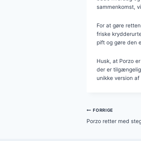
sammenkomst, vil 
For at gøre rette
friske krydderurt
pift og gøre den
Husk, at Porzo er
der er tilgængeli
unikke version af
Indlægsnavi
FORRIGE
Porzo retter med ste