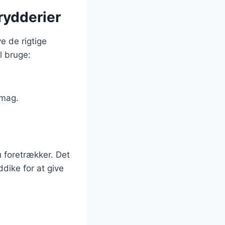
rydderier
e de rigtige
l bruge:
smag.
 foretrækker. Det
ddike for at give