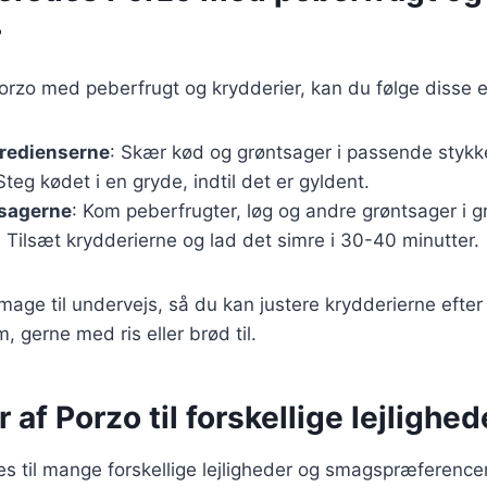
r
Porzo med peberfrugt og krydderier, kan du følge disse en
gredienserne
: Skær kød og grøntsager i passende stykk
 Steg kødet i en gryde, indtil det er gyldent.
tsagerne
: Kom peberfrugter, løg og andre grøntsager i g
: Tilsæt krydderierne og lad det simre i 30-40 minutter.
 smage til undervejs, så du kan justere krydderierne efte
, gerne med ris eller brød til.
 af Porzo til forskellige lejlighed
es til mange forskellige lejligheder og smagspræferencer