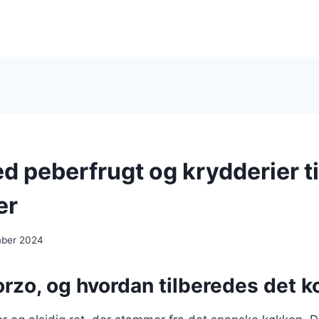
 peberfrugt og krydderier til
er
mber 2024
rzo, og hvordan tilberedes det k