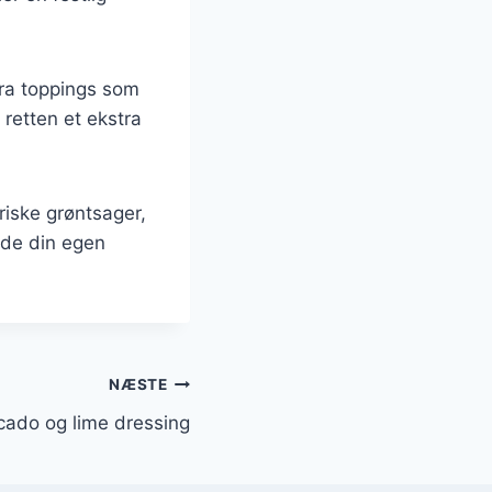
tra toppings som
 retten et ekstra
riske grøntsager,
inde din egen
NÆSTE
ado og lime dressing