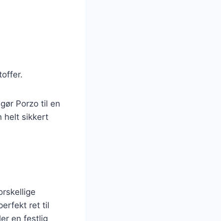
offer.
gør Porzo til en
n helt sikkert
rskellige
rfekt ret til
er en festlig