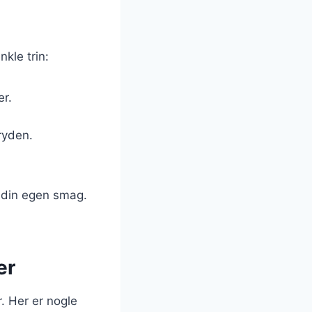
kle trin:
er.
ryden.
r din egen smag.
er
. Her er nogle