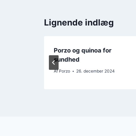
Lignende indlæg
 en
Porzo og quinoa for
sundhed
24
Af
Porzo
26. december 2024