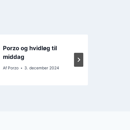
Porzo og hvidløg til
Porzo op
middag
lækker 
Af
Porzo
3. december 2024
Af
Porzo