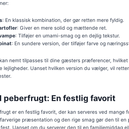
ner:
s
: En klassisk kombination, der gør retten mere fyldig.
rtofler
: Giver en mere solid og mættende ret.
svampe
: Tilføjer en umami-smag og en dejlig tekstur.
pinat
: En sundere version, der tilføjer farve og næringsst
kan nemt tilpasses til dine gæsters præferencer, hvilket 
ige lejligheder. Uanset hvilken version du vælger, vil rette
ster.
peberfrugt: En festlig favorit
ugt er en festlig favorit, der kan serveres ved mange fo
farverige præsentation og den rige smag gør den til en pe
est. Uanset om du serverer den til en familiemiddag ell