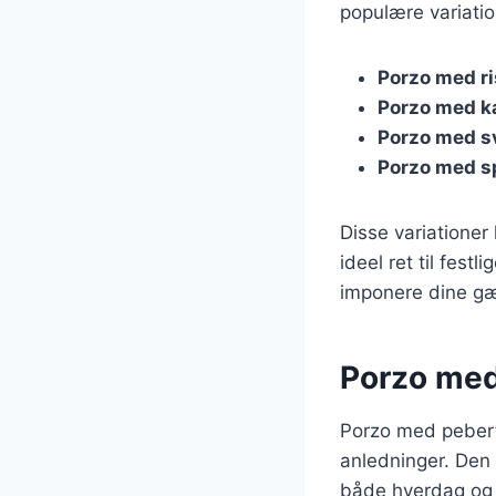
populære variatio
Porzo med ri
Porzo med ka
Porzo med 
Porzo med s
Disse variationer 
ideel ret til festl
imponere dine gæ
Porzo med 
Porzo med peberfr
anledninger. Den 
både hverdag og f