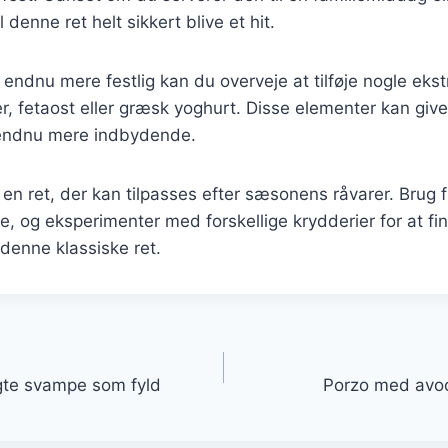
denne ret helt sikkert blive et hit.
n endnu mere festlig kan du overveje at tilføje nogle eks
er, fetaost eller græsk yoghurt. Disse elementer kan give
 endnu mere indbydende.
 en ret, der kan tilpasses efter sæsonens råvarer. Brug f
ge, og eksperimenter med forskellige krydderier for at f
 denne klassiske ret.
gation
gte svampe som fyld
Porzo med avoc