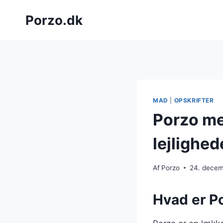
Fortsæt
Porzo.dk
til
indhold
MAD
|
OPSKRIFTER
Porzo med
lejlighed
Af
Porzo
24. dece
Hvad er Po