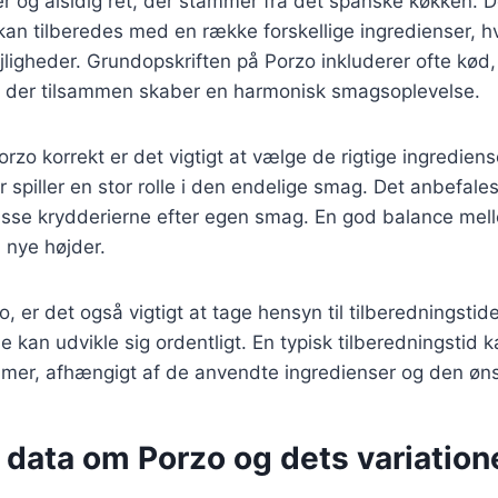
r og alsidig ret, der stammer fra det spanske køkken. D
kan tilberedes med en række forskellige ingredienser, hv
 lejligheder. Grundopskriften på Porzo inkluderer ofte kø
, der tilsammen skaber en harmonisk smagsoplevelse.
orzo korrekt er det vigtigt at vælge de rigtige ingrediens
 spiller en stor rolle i den endelige smag. Det anbefales
passe krydderierne efter egen smag. En god balance mel
l nye højder.
, er det også vigtigt at tage hensyn til tilberedningstid
 kan udvikle sig ordentligt. En typisk tilberedningstid k
e timer, afhængigt af de anvendte ingredienser og den ø
 data om Porzo og dets variation