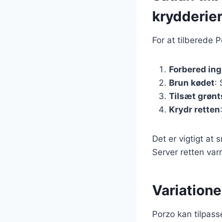
krydderie
For at tilberede 
Forbered in
Brun kødet
:
Tilsæt grøn
Krydr retten
Det er vigtigt at
Server retten varm
Variationer
Porzo kan tilpass