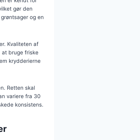
en er kendt for
ilket gør den
d, grøntsager og en
er. Kvaliteten af
 at bruge friske
lem krydderierne
en. Retten skal
an variere fra 30
nskede konsistens.
er