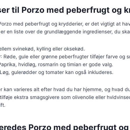
er til Porzo med peberfrugt og k
Porzo med peberfrugt og krydderier, er det vigtigt at hav
 er en liste over de grundlæggende ingredienser, du ska
llem svinekød, kylling eller oksekød.
r
: Røde, gule eller grønne peberfrugter tilføjer farve og 
Paprika, hvidløg, rosmarin og timian er gode valg.
 Løg, gulerødder og tomater kan også inkluderes.
r kan varieres alt efter hvad du har hjemme, og hvad du
tilføje ekstra smagsgivere som olivenolie eller hvidvinse
ft.
beredes Porzo med peberfrugt og