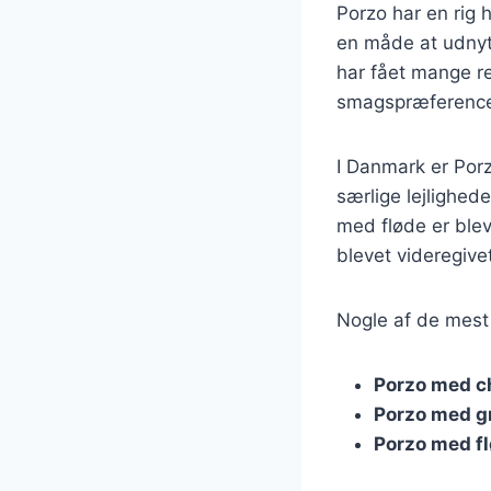
Porzo har en rig 
en måde at udnytt
har fået mange re
smagspræference
I Danmark er Porz
særlige lejlighed
med fløde er blev
blevet videregiv
Nogle af de mest 
Porzo med c
Porzo med g
Porzo med f