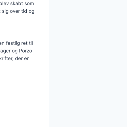
t blev skabt som
sig over tid og
festlig ret til
sager og Porzo
ifter, der er