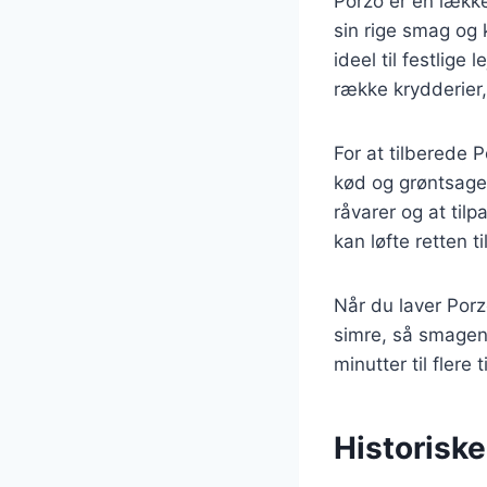
Porzo er en lække
sin rige smag og 
ideel til festlige
række krydderier
For at tilberede P
kød og grøntsager
råvarer og at til
kan løfte retten ti
Når du laver Porzo
simre, så smagene
minutter til fler
Historiske