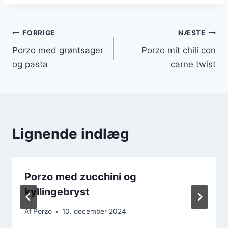
Indlægsnavigation
FORRIGE
NÆSTE
Porzo med grøntsager
Porzo mit chili con
og pasta
carne twist
Lignende indlæg
Porzo med zucchini og
kyllingebryst
Af
Porzo
10. december 2024