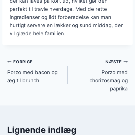
der kan laves på kort tid, hvilket gør den
perfekt til travle hverdage. Med de rette
ingredienser og lidt forberedelse kan man
hurtigt servere en lækker og sund middag, der
vil glæde hele familien.
Indlægsnavigation
FORRIGE
NÆSTE
Porzo med bacon og
Porzo med
æg til brunch
chorizosmag og
paprika
Lignende indlæg