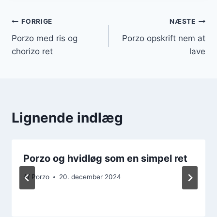
Indlægsnavigation
FORRIGE
NÆSTE
Porzo med ris og
Porzo opskrift nem at
chorizo ret
lave
Lignende indlæg
Porzo og hvidløg som en simpel ret
Af
Porzo
20. december 2024