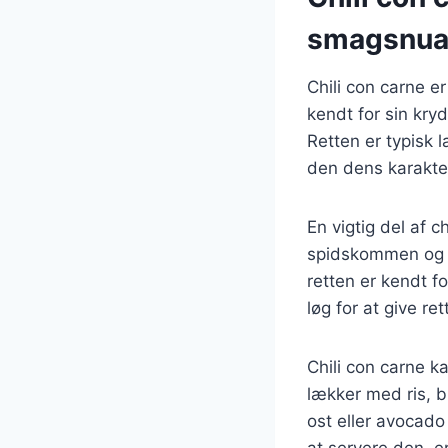
smagsnua
Chili con carne e
kendt for sin kry
Retten er typisk 
den dens karakte
En vigtig del af c
spidskommen og h
retten er kendt f
løg for at give re
Chili con carne 
lækker med ris, b
ost eller avocado
at servere den, er 