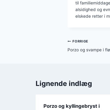
til familiemiddag
alsidighed og evne
elskede retter i 
Indlægsnavi
FORRIGE
Porzo og svampe i fl
Lignende indlæg
ser med
Porzo og kyllingebryst i