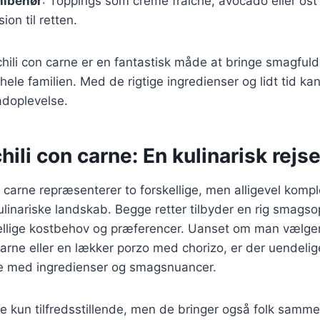
ilbehør
: Toppings som creme fraiche, avocado eller ost 
ion til retten.
chili con carne er en fantastisk måde at bringe smagfulde 
hele familien. Med de rigtige ingredienser og lidt tid k
doplevelse.
hili con carne: En kulinarisk rejs
n carne repræsenterer to forskellige, men alligevel kom
ulinariske landskab. Begge retter tilbyder en rig smags
skellige kostbehov og præferencer. Uanset om man vælger
 carne eller en lækker porzo med chorizo, er der uendeli
e med ingredienser og smagsnuancer.
kke kun tilfredsstillende, men de bringer også folk samm