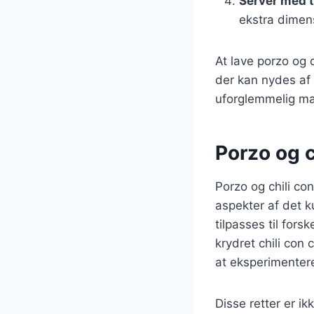
Server med t
ekstra dimens
At lave porzo og 
der kan nydes af 
uforglemmelig ma
Porzo og c
Porzo og chili co
aspekter af det k
tilpasses til for
krydret chili con
at eksperimenter
Disse retter er i