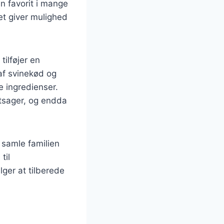
en favorit i mange
ket giver mulighed
tilføjer en
 af svinekød og
 ingredienser.
ntsager, og endda
t samle familien
til
ger at tilberede