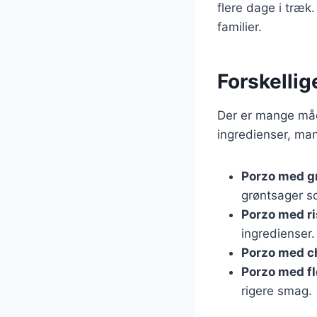
flere dage i træk
familier.
Forskellig
Der er mange måde
ingredienser, man
Porzo med g
grøntsager so
Porzo med ri
ingredienser.
Porzo med c
Porzo med f
rigere smag.