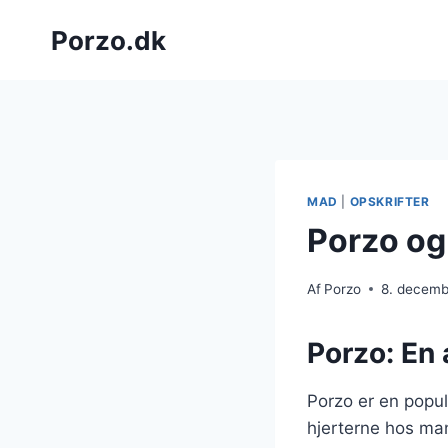
Fortsæt
Porzo.dk
til
indhold
MAD
|
OPSKRIFTER
Porzo og 
Af
Porzo
8. decem
Porzo: En
Porzo er en popu
hjerterne hos man