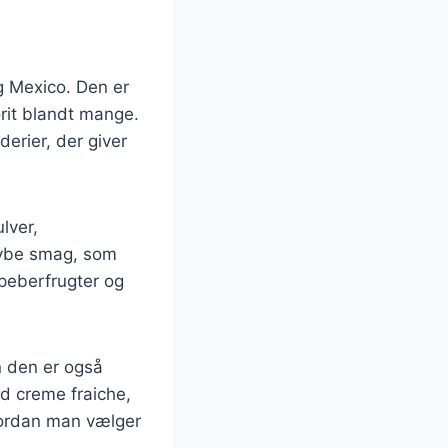
g Mexico. Den er
orit blandt mange.
erier, der giver
ulver,
dybe smag, som
 peberfrugter og
n den er også
ed creme fraiche,
hvordan man vælger