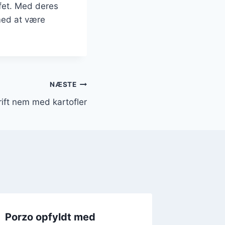
ffet. Med deres
 med at være
NÆSTE
ift nem med kartofler
Porzo opfyldt med
Porzo t