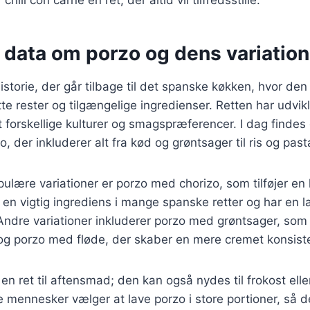
 data om porzo og dens variation
historie, der går tilbage til det spanske køkken, hvor de
e rester og tilgængelige ingredienser. Retten har udvikle
t forskellige kulturer og smagspræferencer. I dag findes 
o, der inkluderer alt fra kød og grøntsager til ris og past
ulære variationer er porzo med chorizo, som tilføjer en 
 en vigtig ingrediens i mange spanske retter og har en la
Andre variationer inkluderer porzo med grøntsager, som
n, og porzo med fløde, der skaber en mere cremet konsist
 en ret til aftensmad; den kan også nydes til frokost ell
 mennesker vælger at lave porzo i store portioner, så 