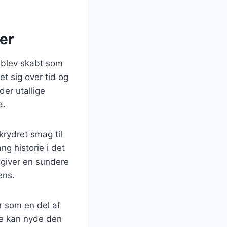
er
n blev skabt som
t sig over tid og
der utallige
a.
krydret smag til
ng historie i det
 giver en sundere
ens.
er som en del af
de kan nyde den