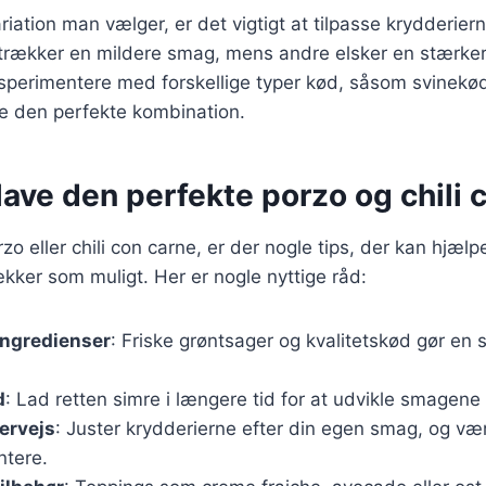
riation man vælger, er det vigtigt at tilpasse krydderier
rækker en mildere smag, mens andre elsker en stærkere 
sperimentere med forskellige typer kød, såsom svinekød
nde den perfekte kombination.
t lave den perfekte porzo og chili
o eller chili con carne, er der nogle tips, der kan hjælp
lækker som muligt. Her er nogle nyttige råd:
ingredienser
: Friske grøntsager og kvalitetskød gør en st
d
: Lad retten simre i længere tid for at udvikle smagene 
ervejs
: Juster krydderierne efter din egen smag, og væ
ntere.