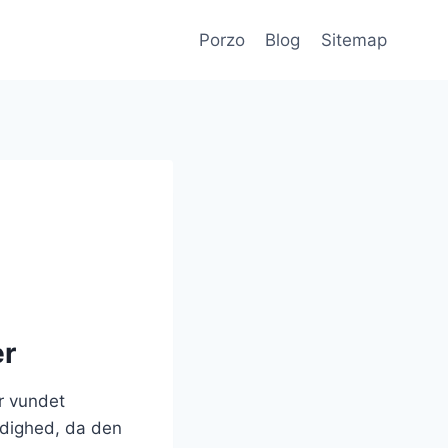
Porzo
Blog
Sitemap
er
r vundet
idighed, da den