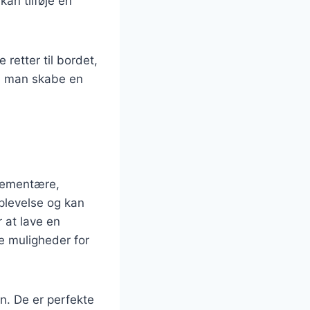
kan tilføje en
retter til bordet,
an man skabe en
e
plementære,
oplevelse og kan
 at lave en
ge muligheder for
en. De er perfekte