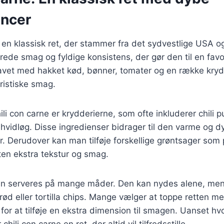
ncer
r en klassisk ret, der stammer fra det sydvestlige USA o
drede smag og fyldige konsistens, der gør den til en fav
lavet med hakket kød, bønner, tomater og en række krydd
ristiske smag.
hili con carne er krydderierne, som ofte inkluderer chili p
vidløg. Disse ingredienser bidrager til den varme og 
or. Derudover kan man tilføje forskellige grøntsager som
tten ekstra tekstur og smag.
kan serveres på mange måder. Den kan nydes alene, me
rød eller tortilla chips. Mange vælger at toppe retten m
 for at tilføje en ekstra dimension til smagen. Uanset 
chili con carne en ret, der altid vil tilfredsstille.