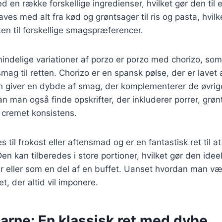
d en række forskellige ingredienser, hvilket gør den til 
aves med alt fra kød og grøntsager til ris og pasta, hvil
tten til forskellige smagspræferencer.
indelige variationer af porzo er porzo med chorizo, som 
smag til retten. Chorizo er en spansk pølse, der er lavet
n giver en dybde af smag, der komplementerer de øvrige
n man også finde opskrifter, der inkluderer porrer, grø
 cremet konsistens.
 til frokost eller aftensmad og er en fantastisk ret til a
n kan tilberedes i store portioner, hvilket gør den ideel 
 eller som en del af en buffet. Uanset hvordan man væl
et, der altid vil imponere.
carne: En klassisk ret med dybe