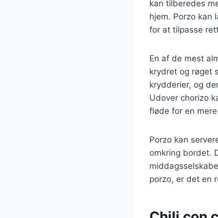
kan tilberedes me
hjem. Porzo kan l
for at tilpasse re
En af de mest alm
krydret og røget 
krydderier, og de
Udover chorizo ka
fløde for en mere
Porzo kan serveres
omkring bordet. De
middagsselskaber
porzo, er det en r
Chili con 