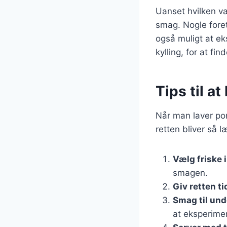
Uanset hvilken va
smag. Nogle foret
også muligt at ek
kylling, for at fi
Tips til a
Når man laver porz
retten bliver så 
Vælg friske 
smagen.
Giv retten ti
Smag til und
at eksperime