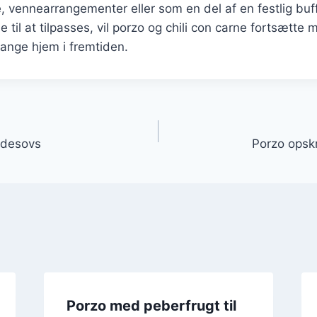
e, vennearrangementer eller som en del af en festlig bu
 til at tilpasses, vil porzo og chili con carne fortsætte
mange hjem i fremtiden.
gation
ødesovs
Porzo opskr
Porzo med peberfrugt til