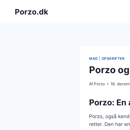
Fortsæt
Porzo.dk
til
indhold
MAD
|
OPSKRIFTER
Porzo og 
Af
Porzo
18. decem
Porzo: En 
Porzo, også kendt
retter. Den har e