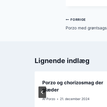
Indlægsnavi
FORRIGE
Porzo med grøntsagsb
Lignende indlæg
 for
Porzo og chorizosmag der
ærk mad
glæder
24
Af
Porzo
21. december 2024