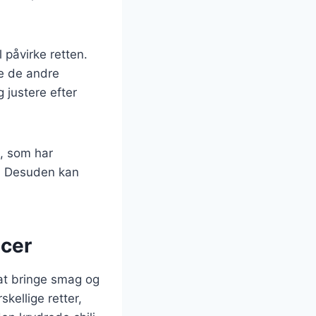
l påvirke retten.
e de andre
 justere efter
, som har
t. Desuden kan
ucer
 at bringe smag og
kellige retter,