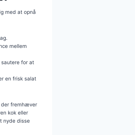
dig med at opnå
mag.
ance mellem
r sautere for at
r en frisk salat
t, der fremhæver
en kok eller
at nyde disse