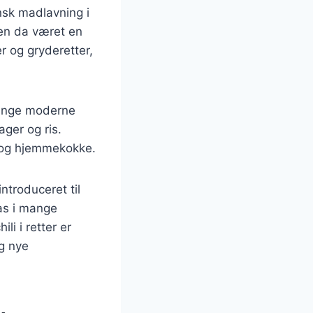
nsk madlavning i
den da været en
er og gryderetter,
mange moderne
ager og ris.
e og hjemmekokke.
ntroduceret til
as i mange
i i retter er
ig nye