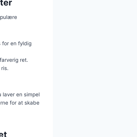
tter
populære
 for en fyldig
arverig ret.
ris.
u laver en simpel
erne for at skabe
et