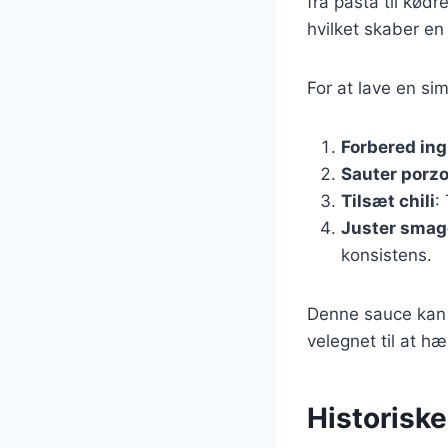
fra pasta til kød
hvilket skaber e
For at lave en sim
Forbered in
Sauter porz
Tilsæt chili
:
Juster sma
konsistens.
Denne sauce kan s
velegnet til at hæ
Historisk