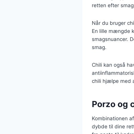
retten efter sma
Når du bruger chil
En lille mængde 
smagsnuancer. Det
smag.
Chili kan også h
antiinflammatori
chili hjælpe med 
Porzo og c
Kombinationen af 
dybde til dine re