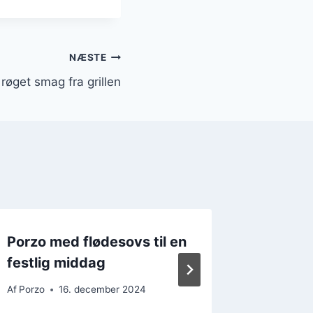
NÆSTE
røget smag fra grillen
Porzo med flødesovs til en
Porzo 
festlig middag
og ris
Af
Porzo
16. december 2024
Af
Porzo