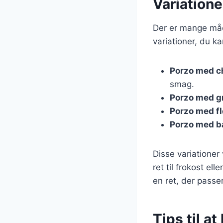
Variationer
Der er mange måde
variationer, du ka
Porzo med c
smag.
Porzo med g
Porzo med f
Porzo med b
Disse variationer
ret til frokost e
en ret, der passe
Tips til at