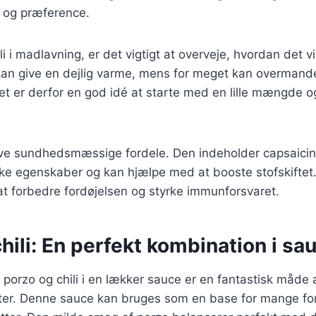
g og præference.
i i madlavning, er det vigtigt at overveje, hvordan det vi
kan give en dejlig varme, mens for meget kan overmand
 er derfor en god idé at starte med en lille mængde og
ave sundhedsmæssige fordele. Den indeholder capsaicin
ske egenskaber og kan hjælpe med at booste stofskifte
at forbedre fordøjelsen og styrke immunforsvaret.
hili: En perfekt kombination i sa
porzo og chili i en lækker sauce er en fantastisk måde
tter. Denne sauce kan bruges som en base for mange fors