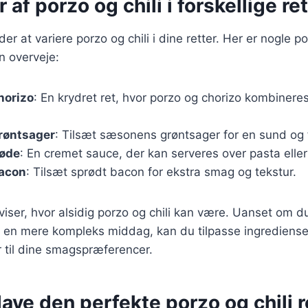
 af porzo og chili i forskellige re
r at variere porzo og chili i dine retter. Her er nogle 
n overveje:
horizo
: En krydret ret, hvor porzo og chorizo kombineres
røntsager
: Tilsæt sæsonens grøntsager for en sund og f
løde
: En cremet sauce, der kan serveres over pasta eller 
acon
: Tilsæt sprødt bacon for ekstra smag og tekstur.
 viser, hvor alsidig porzo og chili kan være. Uanset om d
ller en mere kompleks middag, kan du tilpasse ingrediens
r til dine smagspræferencer.
 lave den perfekte porzo og chili r