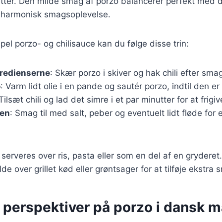
retter. Den milde smag af porzo balancerer perfekt med d
n harmonisk smagsoplevelse.
pel porzo- og chilisauce kan du følge disse trin:
gredienserne
: Skær porzo i skiver og hak chili efter sma
o
: Varm lidt olie i en pande og sautér porzo, indtil den er
 Tilsæt chili og lad det simre i et par minutter for at frig
gen
: Smag til med salt, peber og eventuelt lidt fløde for
erveres over ris, pasta eller som en del af en gryderet
lde over grillet kød eller grøntsager for at tilføje ekstra 
e perspektiver på porzo i dansk 