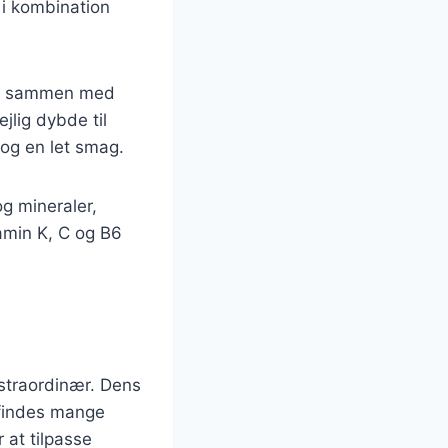
r i kombination
den sammen med
jlig dybde til
 og en let smag.
g mineraler,
tamin K, C og B6
kstraordinær. Dens
 findes mange
r at tilpasse