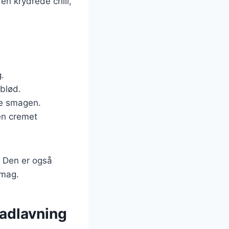
en krydrede chili,
g.
 blød.
ive smagen.
 en cremet
. Den er også
smag.
madlavning