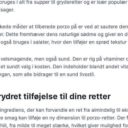
bruges i alt fra supper til gryderetter og er især populæ
sager.
skede måder at tilberede porzo på er ved at sautere 
r. Dette fremhæver dens naturlige sødme og giver en de
 også bruges i salater, hvor den tilføjer en sprød tekstur
 velsmagende, men også sund. Den er rig på vitaminer o
il et sundt valg i kosten. Den indeholder blandt andet vi
an, som alle bidrager til en sund livsstil.
rydret tilføjelse til dine retter
 ingrediens, der kan forvandle en ret fra almindelig til e
 smag kan tilføje en ny dimension til porzo-retter. Der
chili, fra milde til meget stærke, hvilket giver mulighed fo