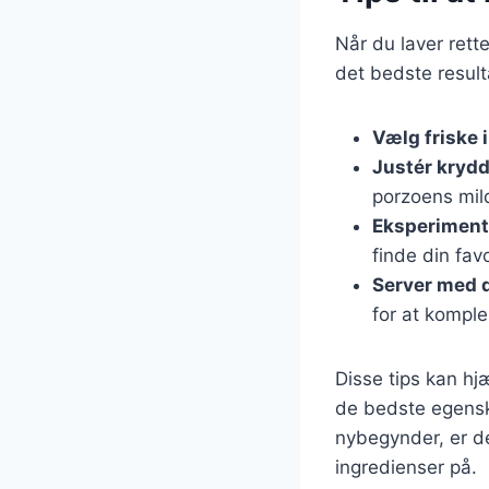
Når du laver rett
det bedste result
Vælg friske 
Justér krydd
porzoens mild
Eksperiment
finde din fav
Server med d
for at kompl
Disse tips kan hj
de bedste egensk
nybegynder, er de
ingredienser på.