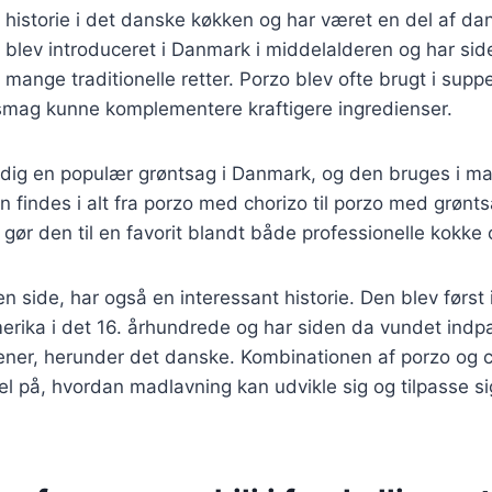
 historie i det danske køkken og har været en del af da
 blev introduceret i Danmark i middelalderen og har si
i mange traditionelle retter. Porzo blev ofte brugt i supp
smag kunne komplementere kraftigere ingredienser.
tadig en populær grøntsag i Danmark, og den bruges i 
n findes i alt fra porzo med chorizo til porzo med grønts
gør den til en favorit blandt både professionelle kokk
n side, har også en interessant historie. Den blev først i
erika i det 16. århundrede og har siden da vundet indp
er, herunder det danske. Kombinationen af porzo og chil
l på, hvordan madlavning kan udvikle sig og tilpasse s