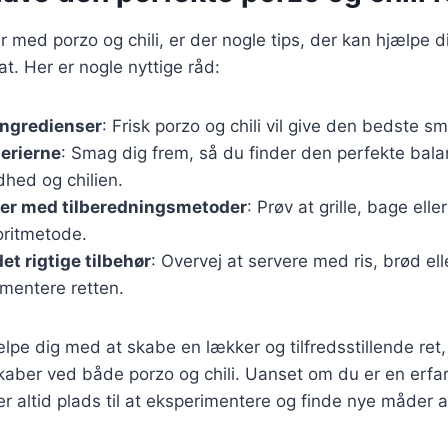
er med porzo og chili, er der nogle tips, der kan hjælpe 
at. Her er nogle nyttige råd:
ingredienser
: Frisk porzo og chili vil give den bedste s
erierne
: Smag dig frem, så du finder den perfekte bal
hed og chilien.
er med tilberedningsmetoder
: Prøv at grille, bage elle
oritmetode.
et rigtige tilbehør
: Overvej at servere med ris, brød elle
ementere retten.
ælpe dig med at skabe en lækker og tilfredsstillende re
aber ved både porzo og chili. Uanset om du er en erfar
r altid plads til at eksperimentere og finde nye måder 