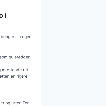
o i
 bringer sin egen
 som gulerødder,
g mættende ret.
retten en rigere
er og urter. For