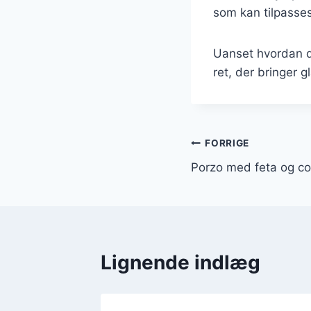
som kan tilpasse
Uanset hvordan du
ret, der bringer g
Indlægsnavi
FORRIGE
Porzo med feta og c
Lignende indlæg