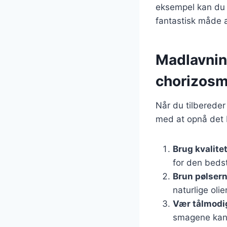
eksempel kan du ti
fantastisk måde 
Madlavning
chorizos
Når du tilbereder
med at opnå det b
Brug kvalite
for den beds
Brun pølsern
naturlige oli
Vær tålmodi
smagene kan u