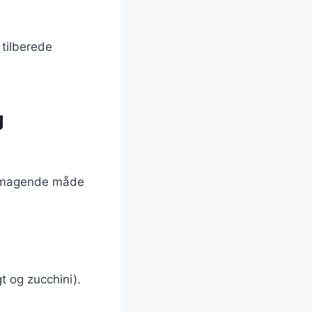
 tilberede
g
elsmagende måde
t og zucchini).