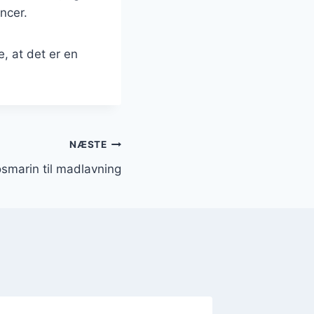
ncer.
, at det er en
NÆSTE
osmarin til madlavning