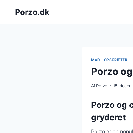
Fortsæt
Porzo.dk
til
indhold
MAD
|
OPSKRIFTER
Porzo og
Af
Porzo
15. decem
Porzo og 
gryderet
Porzo er en popu