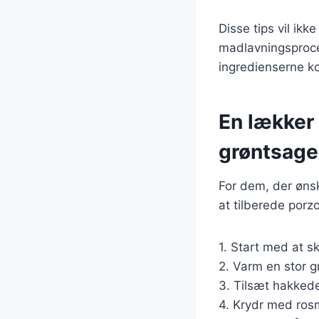
Disse tips vil ik
madlavningsproces
ingredienserne kor
En lækker
grøntsage
For dem, der øns
at tilberede porz
1. Start med at s
2. Varm en stor g
3. Tilsæt hakkede
4. Krydr med rosm