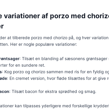
e variationer af porzo med choriz
er
r at tilberede porzo med chorizo på, og hver variation
etten. Her er nogle populære variationer:
røntsager
: Tilsæt en blanding af sæsonens grøntsager
rter for en sundere ret.
s
: Kog porzo og chorizo sammen med ris for en fyldig o
løde
: En cremet version, hvor fløde tilsættes for at give 
acon
: Tilsæt bacon for ekstra sprødhed og smag.
ationer kan tilpasses yderligere med forskellige krydderi