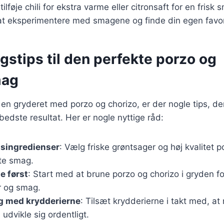
lføje chili for ekstra varme eller citronsaft for en frisk 
at eksperimentere med smagene og finde din egen favor
stips til den perfekte porzo og
mag
 en gryderet med porzo og chorizo, er der nogle tips, de
edste resultat. Her er nogle nyttige råd:
tsingredienser
: Vælg friske grøntsager og høj kvalitet 
te smag.
e først
: Start med at brune porzo og chorizo i gryden for
er og smag.
g med krydderierne
: Tilsæt krydderierne i takt med, at 
dvikle sig ordentligt.