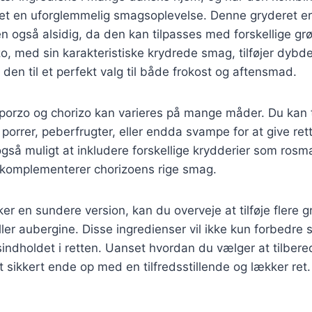
det en uforglemmelig smagsoplevelse. Denne gryderet er
 også alsidig, da den kan tilpasses med forskellige gr
zo, med sin karakteristiske krydrede smag, tilføjer dybde
r den til et perfekt valg til både frokost og aftensmad.
porzo og chorizo kan varieres på mange måder. Du kan t
porrer, peberfrugter, eller endda svampe for at give ret
gså muligt at inkludere forskellige krydderier som rosma
e komplementerer chorizoens rige smag.
er en sundere version, kan du overveje at tilføje flere 
eller aubergine. Disse ingredienser vil ikke kun forbedr
indholdet i retten. Uanset hvordan du vælger at tilber
lt sikkert ende op med en tilfredsstillende og lækker ret.