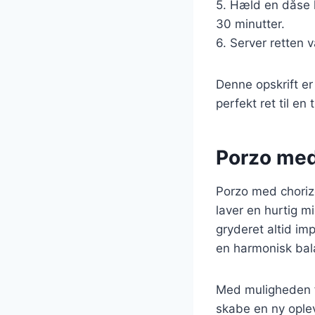
5. Hæld en dåse h
30 minutter.
6. Server retten 
Denne opskrift er
perfekt ret til e
Porzo med 
Porzo med chorizo
laver en hurtig m
gryderet altid i
en harmonisk bal
Med muligheden fo
skabe en ny opleve