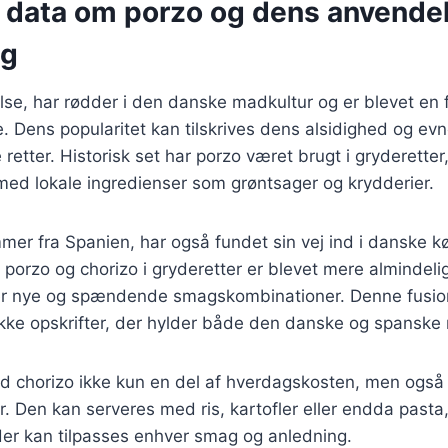
e data om porzo og dens anvendel
ng
lse, har rødder i den danske madkultur og er blevet en 
Dens popularitet kan tilskrives dens alsidighed og evne t
retter. Historisk set har porzo været brugt i gryderetter
med lokale ingredienser som grøntsager og krydderier.
mer fra Spanien, har også fundet sin vej ind i danske k
porzo og chorizo i gryderetter er blevet mere almindelig
ter nye og spændende smagskombinationer. Denne fusio
ække opskrifter, der hylder både den danske og spanske 
d chorizo ikke kun en del af hverdagskosten, men også e
er. Den kan serveres med ris, kartofler eller endda pasta
, der kan tilpasses enhver smag og anledning.