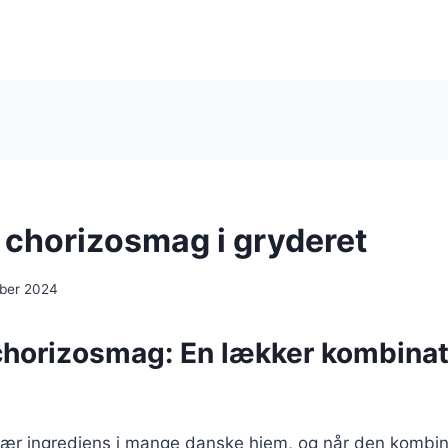
 chorizosmag i gryderet
ber 2024
chorizosmag: En lækker kombinat
lær ingrediens i mange danske hjem, og når den kombi