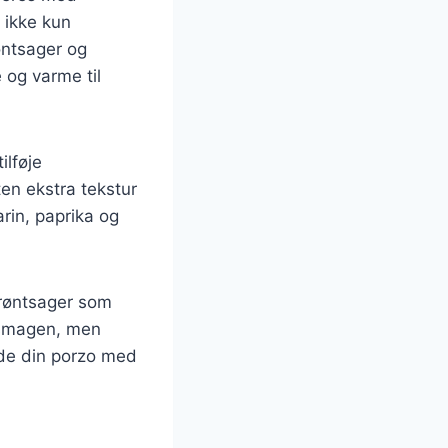
 ikke kun
øntsager og
 og varme til
ilføje
ten ekstra tekstur
rin, paprika og
grøntsager som
e smagen, men
ede din porzo med