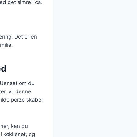
ad det simre i ca.
ring. Det er en
milie.
ed
d. Uanset om du
er, vil denne
ilde porzo skaber
rier, kan du
 i køkkenet, og