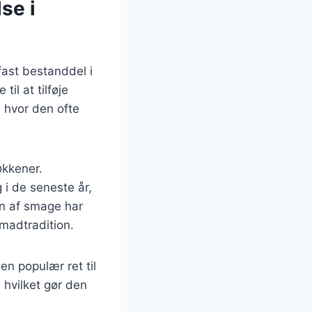
se i
fast bestanddel i
il at tilføje
, hvor den ofte
økkener.
 i de seneste år,
n af smage har
madtradition.
n populær ret til
, hvilket gør den