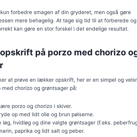
ke kun forbedre smagen af din gryderet, men også gøre
sen mere behagelig. At tage sig tid til at forberede og
rekt kan gøre en stor forskel i det endelige resultat.
 opskrift på porzo med chorizo o
r
ker at prøve en lækker opskrift, her er en simpel og v
o med chorizo og grøntsager på:
kære porzo og chorizo i skiver.
ryde op med lidt olie og brun pølserne.
 løg, hvidløg og dine valgte grøntsager (f.eks. peberfrug
arin, paprika og lidt salt og peber.