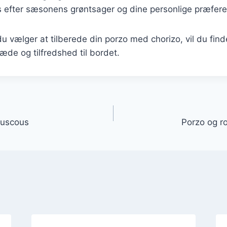
s efter sæsonens grøntsager og dine personlige præfere
 vælger at tilberede din porzo med chorizo, vil du finde
læde og tilfredshed til bordet.
gation
ouscous
Porzo og r