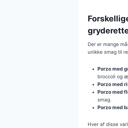
Forskellig
gryderett
Der er mange måde
unikke smag til r
Porzo med g
broccoli og æ
Porzo med ri
Porzo med f
smag.
Porzo med b
Hver af disse vari