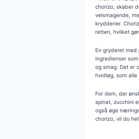
chorizo, skaber 
velsmagende, men
krydderier. Chori
retten, hvilket gø
En gryderet med 
ingredienser som 
og smag. Det er o
hvidløg, som all
For dem, der ønsk
spinat, zucchini 
også øge nærings
chorizo, vil du he