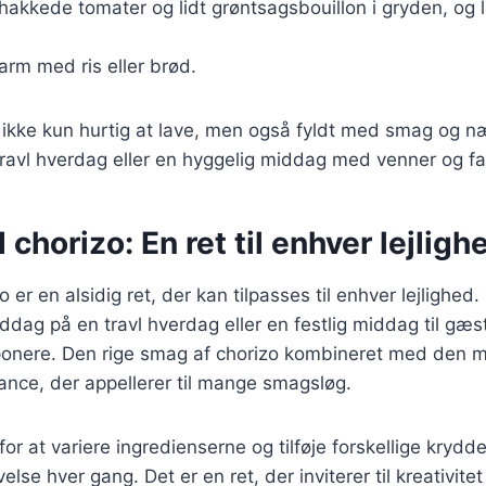
akkede tomater og lidt grøntsagsbouillon i gryden, og l
varm med ris eller brød.
 ikke kun hurtig at lave, men også fyldt med smag og næ
n travl hverdag eller en hyggelig middag med venner og fa
chorizo: En ret til enhver lejligh
 er en alsidig ret, der kan tilpasses til enhver lejlighe
iddag på en travl hverdag eller en festlig middag til gæst
mponere. Den rige smag af chorizo kombineret med den m
ance, der appellerer til mange smagsløg.
r at variere ingredienserne og tilføje forskellige krydde
lse hver gang. Det er en ret, der inviterer til kreativitet