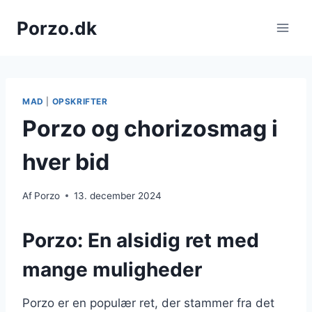
Fortsæt
Porzo.dk
til
indhold
MAD
|
OPSKRIFTER
Porzo og chorizosmag i
hver bid
Af
Porzo
13. december 2024
Porzo: En alsidig ret med
mange muligheder
Porzo er en populær ret, der stammer fra det