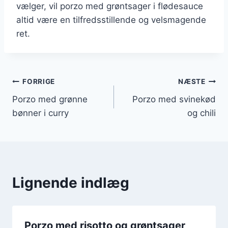
vælger, vil porzo med grøntsager i flødesauce
altid være en tilfredsstillende og velsmagende
ret.
Indlægsnavigation
FORRIGE
NÆSTE
Porzo med grønne
Porzo med svinekød
bønner i curry
og chili
Lignende indlæg
Porzo med risotto og grøntsager