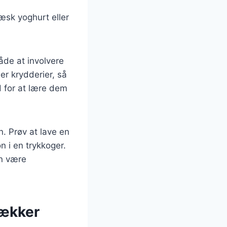
æsk yoghurt eller
åde at involvere
er krydderier, så
d for at lære dem
. Prøv at lave en
n i en trykkoger.
an være
lækker