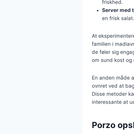
friskhed.
Server med t
en frisk salat
At eksperimenter
familien i madlav
de føler sig eng
om sund kost og 
En anden måde at
ovnret ved at bage
Disse metoder ka
interessante at u
Porzo ops