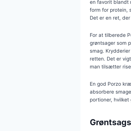
en favorit blandt
form for protein, 
Det er en ret, de
For at tilberede P
grøntsager som pe
smag. Krydderier 
retten. Det er vig
man tilsætter ri
En god Porzo kræv
absorbere smagen 
portioner, hvilket
Grøntsagsb