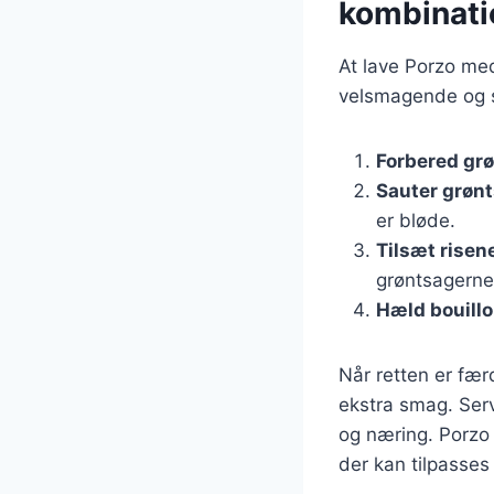
kombinati
At lave Porzo med
velsmagende og su
Forbered gr
Sauter grøn
er bløde.
Tilsæt risen
grøntsagerne
Hæld bouillo
Når retten er fær
ekstra smag. Ser
og næring. Porzo 
der kan tilpasses