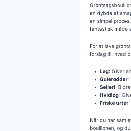
Grøntsagsbouillon
en dybde af smag,
en simpel proces,
fantastisk måde 
For at lave grønt
forslag til, hvad 
Løg
: Giver e
Gulerødder
:
Selleri
: Bidr
Hvidløg
: Giv
Friske urter
:
Når du har samlet
bouillonen, og du