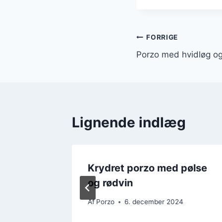
Indlægsnavi
FORRIGE
Porzo med hvidløg og
Lignende indlæg
middage
Krydret porzo med pølse
og rødvin
4
Af
Porzo
6. december 2024