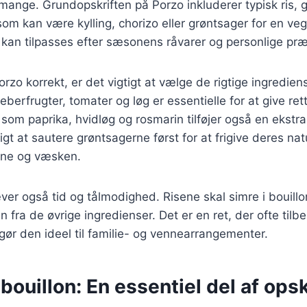
 mange. Grundopskriften på Porzo inkluderer typisk ris, 
som kan være kylling, chorizo eller grøntsager for en veg
r kan tilpasses efter sæsonens råvarer og personlige pr
orzo korrekt, er det vigtigt at vælge de rigtige ingrediens
berfrugter, tomater og løg er essentielle for at give re
som paprika, hvidløg og rosmarin tilføjer også en ekstra
tigt at sautere grøntsagerne først for at frigive deres nat
sene og væsken.
er også tid og tålmodighed. Risene skal simre i bouillo
fra de øvrige ingredienser. Det er en ret, der ofte tilbe
 gør den ideel til familie- og vennearrangementer.
ouillon: En essentiel del af opsk