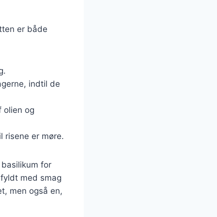
etten er både
g.
agerne, indtil de
f olien og
il risene er møre.
 basilikum for
 fyldt med smag
et, men også en,