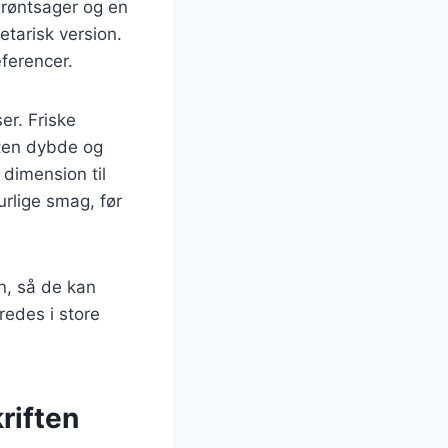
grøntsager og en
etarisk version.
æferencer.
er. Friske
tten dybde og
 dimension til
urlige smag, før
n, så de kan
redes i store
riften