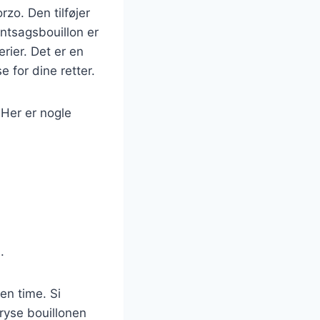
zo. Den tilføjer
øntsagsbouillon er
rier. Det er en
 for dine retter.
 Her er nogle
.
en time. Si
fryse bouillonen