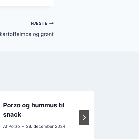
NÆSTE
kartoffelmos og grønt
Porzo og hummus til
Porzo o
snack
festlige
Af
Porzo
28. december 2024
Af
Porzo