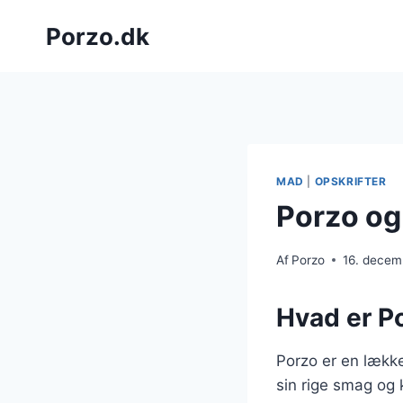
Fortsæt
Porzo.dk
til
indhold
MAD
|
OPSKRIFTER
Porzo og
Af
Porzo
16. decem
Hvad er Po
Porzo er en lække
sin rige smag og 