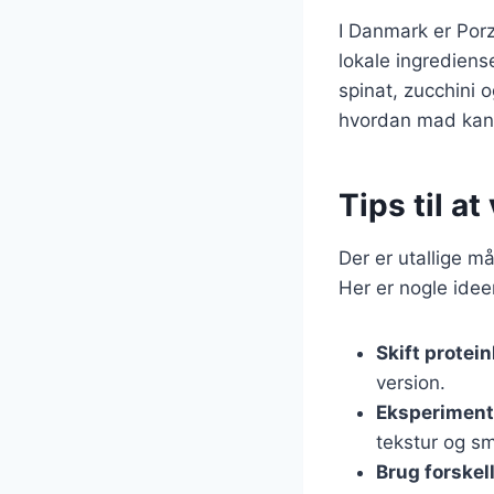
I Danmark er Porz
lokale ingredien
spinat, zucchini o
hvordan mad kan ud
Tips til at
Der er utallige m
Her er nogle idee
Skift protei
version.
Eksperiment
tekstur og s
Brug forskel