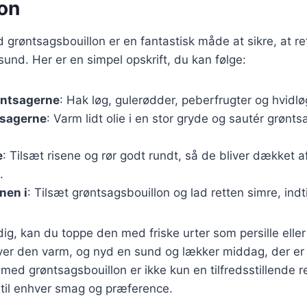
on
 grøntsagsbouillon er en fantastisk måde at sikre, at r
nd. Her er en simpel opskrift, du kan følge:
øntsagerne
: Hak løg, gulerødder, peberfrugter og hvidlø
tsagerne
: Varm lidt olie i en stor gryde og sautér grønts
e
: Tilsæt risene og rør godt rundt, så de bliver dækket a
.
nen i
: Tilsæt grøntsagsbouillon og lad retten simre, indt
dig, kan du toppe den med friske urter som persille eller
ver den varm, og nyd en sund og lækker middag, der er
med grøntsagsbouillon er ikke kun en tilfredsstillende r
 til enhver smag og præference.