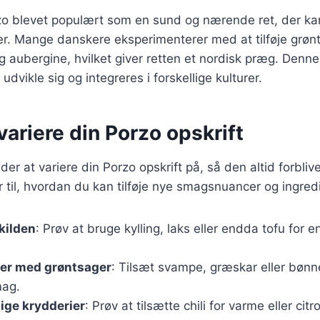
o blevet populært som en sund og nærende ret, der kan 
ser. Mange danskere eksperimenterer med at tilføje grø
g aubergine, hvilket giver retten et nordisk præg. Denne 
vikle sig og integreres i forskellige kulturer.
 variere din Porzo opskrift
åder at variere din Porzo opskrift på, så den altid forbl
r til, hvordan du kan tilføje nye smagsnuancer og ingred
nkilden
: Prøv at bruge kylling, laks eller endda tofu for e
er med grøntsager
: Tilsæt svampe, græskar eller bønne
mag.
lige krydderier
: Prøv at tilsætte chili for varme eller citr