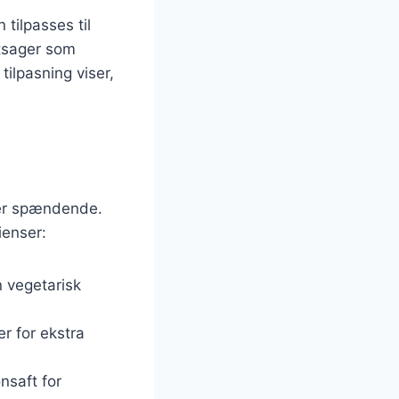
tilpasses til
ntsager som
tilpasning viser,
iver spændende.
ienser:
n vegetarisk
r for ekstra
onsaft for