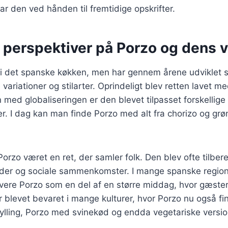
ar den ved hånden til fremtidige opskrifter.
 perspektiver på Porzo og dens v
i det spanske køkken, men har gennem årene udviklet sig
variationer og stilarter. Oprindeligt blev retten lavet me
 med globaliseringen er den blevet tilpasset forskellige 
 I dag kan man finde Porzo med alt fra chorizo og grønt
Porzo været en ret, der samler folk. Den blev ofte tilbere
igheder og sociale sammenkomster. I mange spanske region
rvere Porzo som en del af en større middag, hvor gæster
r blevet bevaret i mange kulturer, hvor Porzo nu også fin
lling, Porzo med svinekød og endda vegetariske versio