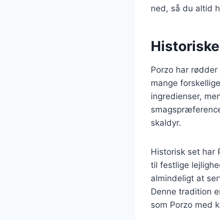
ned, så du altid h
Historiske
Porzo har rødder 
mange forskellige 
ingredienser, men
smagspræferencer.
skaldyr.
Historisk set har 
til festlige lejl
almindeligt at se
Denne tradition e
som Porzo med ky