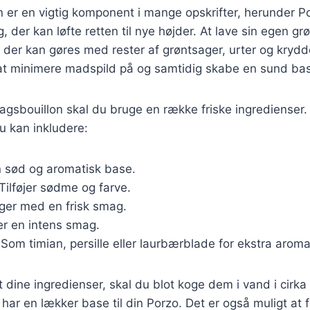
 er en vigtig komponent i mange opskrifter, herunder Por
 der kan løfte retten til nye højder. At lave sin egen gr
 der kan gøres med rester af grøntsager, urter og krydde
at minimere madspild på og samtidig skabe en sund base
sagsbouillon skal du bruge en række friske ingredienser.
du kan inkludere:
n sød og aromatisk base.
 Tilføjer sødme og farve.
ager med en frisk smag.
er en intens smag.
 Som timian, persille eller laurbærblade for ekstra aroma
 dine ingredienser, skal du blot koge dem i vand i cirka 
 har en lækker base til din Porzo. Det er også muligt at 