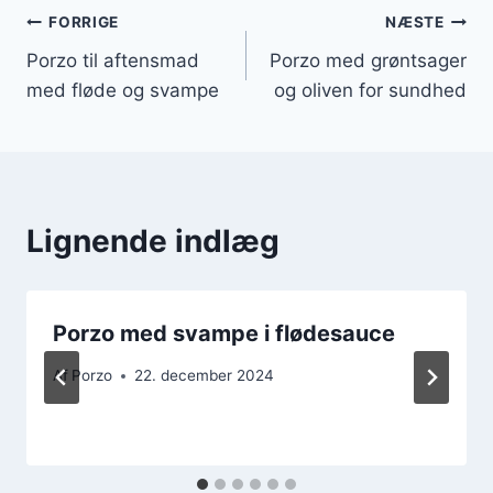
Indlægsnavigation
FORRIGE
NÆSTE
Porzo til aftensmad
Porzo med grøntsager
med fløde og svampe
og oliven for sundhed
Lignende indlæg
Porzo med svampe i flødesauce
Af
Porzo
22. december 2024