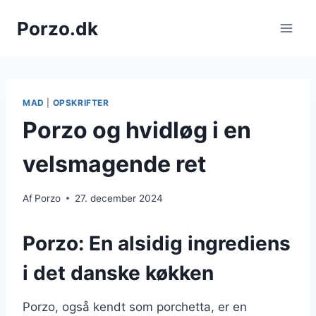
Fortsæt
Porzo.dk
til
indhold
MAD
|
OPSKRIFTER
Porzo og hvidløg i en
velsmagende ret
Af
Porzo
27. december 2024
Porzo: En alsidig ingrediens
i det danske køkken
Porzo, også kendt som porchetta, er en