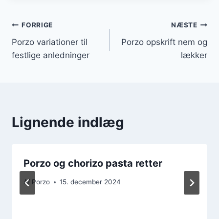
Indlægsnavigation
FORRIGE
NÆSTE
Porzo variationer til
Porzo opskrift nem og
festlige anledninger
lækker
Lignende indlæg
Porzo og chorizo pasta retter
Af
Porzo
15. december 2024