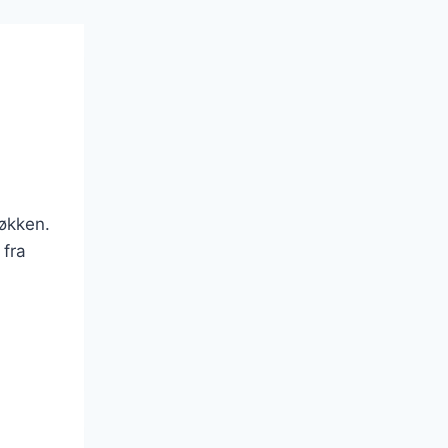
køkken.
 fra