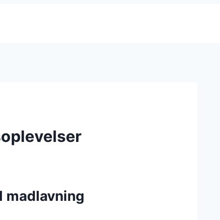
soplevelser
il madlavning