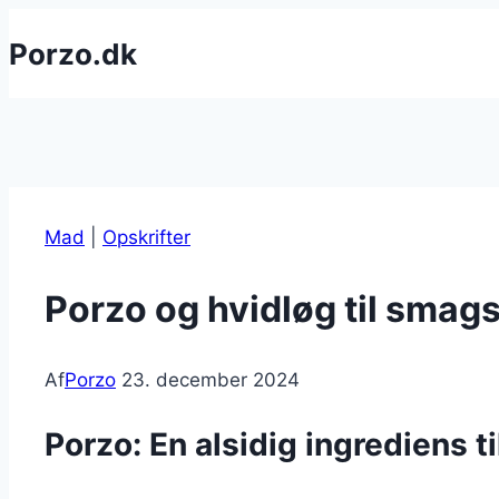
Fortsæt
Porzo.dk
til
indhold
Mad
|
Opskrifter
Porzo og hvidløg til smag
Af
Porzo
23. december 2024
Porzo: En alsidig ingrediens t