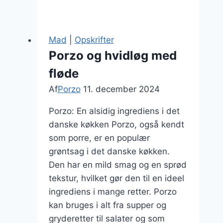
og
svampe
til
Mad
|
Opskrifter
middag
Porzo og hvidløg med
fløde
Af
Porzo
11. december 2024
Porzo: En alsidig ingrediens i det
danske køkken Porzo, også kendt
som porre, er en populær
grøntsag i det danske køkken.
Den har en mild smag og en sprød
tekstur, hvilket gør den til en ideel
ingrediens i mange retter. Porzo
kan bruges i alt fra supper og
gryderetter til salater og som