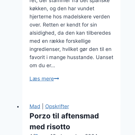
ret, der stammer fra det spanske
køkken, og den har vundet
hjerterne hos madelskere verden
over. Retten er kendt for sin
alsidighed, da den kan tilberedes
med en række forskellige
ingredienser, hvilket gør den til en
favorit i mange husstande. Uanset
om du er…
Porzo
Læs mere
variationer
for
madelskere
Mad
|
Opskrifter
Porzo til aftensmad
med risotto