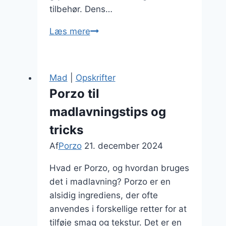
tilbehør. Dens…
Porzo
Læs mere
og
hvidløg
med
Mad
|
Opskrifter
fløde
Porzo til
madlavningstips og
tricks
Af
Porzo
21. december 2024
Hvad er Porzo, og hvordan bruges
det i madlavning? Porzo er en
alsidig ingrediens, der ofte
anvendes i forskellige retter for at
tilføje smag og tekstur. Det er en