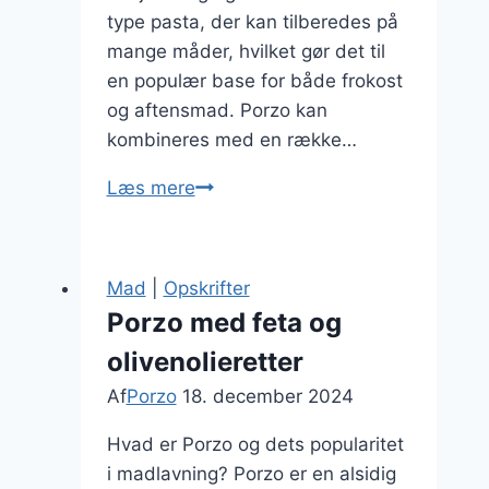
type pasta, der kan tilberedes på
mange måder, hvilket gør det til
en populær base for både frokost
og aftensmad. Porzo kan
kombineres med en række…
Porzo
Læs mere
til
madlavningstips
og
Mad
|
Opskrifter
tricks
Porzo med feta og
olivenolieretter
Af
Porzo
18. december 2024
Hvad er Porzo og dets popularitet
i madlavning? Porzo er en alsidig