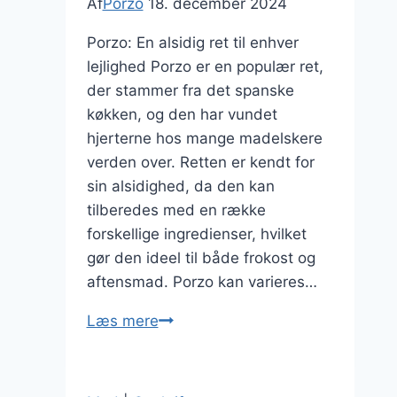
Af
Porzo
18. december 2024
Porzo: En alsidig ret til enhver
lejlighed Porzo er en populær ret,
der stammer fra det spanske
køkken, og den har vundet
hjerterne hos mange madelskere
verden over. Retten er kendt for
sin alsidighed, da den kan
tilberedes med en række
forskellige ingredienser, hvilket
gør den ideel til både frokost og
aftensmad. Porzo kan varieres…
Porzo
Læs mere
til
aftensmad
med