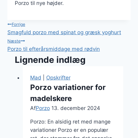
Porzo til nye højder.
Indlægsnavigation
Forrige
Smagfuld porzo med spinat og græsk yoghurt
Næste
Porzo til efterårsmiddage med rødvin
Lignende indlæg
Mad
|
Opskrifter
Porzo variationer for
madelskere
Af
Porzo
13. december 2024
Porzo: En alsidig ret med mange
variationer Porzo er en populær