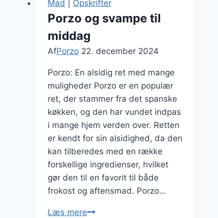
Mad
|
Opskrifter
risotto
Porzo og svampe til
middag
Af
Porzo
22. december 2024
Porzo: En alsidig ret med mange
muligheder Porzo er en populær
ret, der stammer fra det spanske
køkken, og den har vundet indpas
i mange hjem verden over. Retten
er kendt for sin alsidighed, da den
kan tilberedes med en række
forskellige ingredienser, hvilket
gør den til en favorit til både
frokost og aftensmad. Porzo…
Porzo
Læs mere