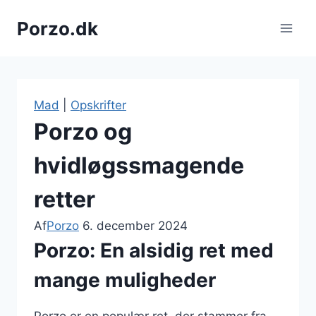
Fortsæt
Porzo.dk
til
indhold
Mad
|
Opskrifter
Porzo og
hvidløgssmagende
retter
Af
Porzo
6. december 2024
Porzo: En alsidig ret med
mange muligheder