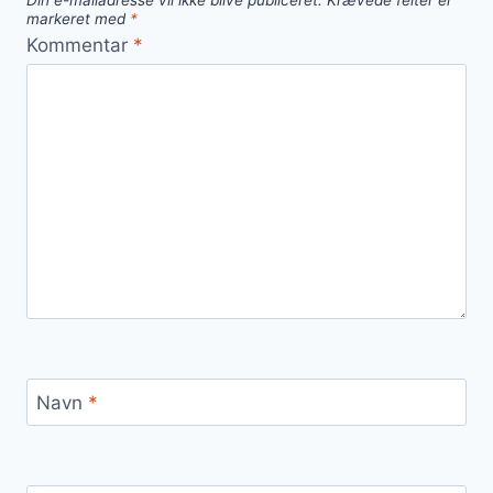
Din e-mailadresse vil ikke blive publiceret.
Krævede felter er
markeret med
*
Kommentar
*
Navn
*