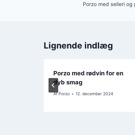
Porzo med selleri og
Lignende indlæg
 og
Porzo med rødvin for en
dyb smag
24
Af
Porzo
12. december 2024