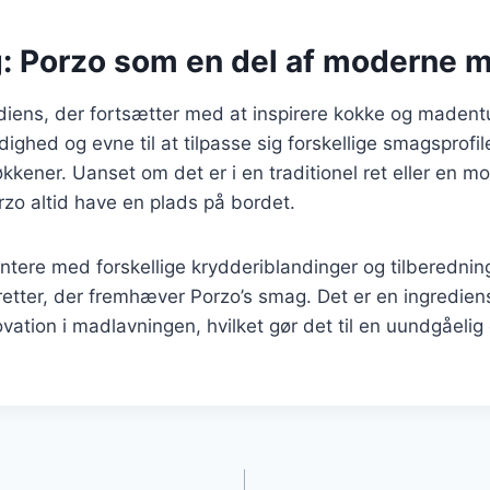
g: Porzo som en del af moderne 
diens, der fortsætter med at inspirere kokke og madentu
ighed og evne til at tilpasse sig forskellige smagsprofile
økkener. Uanset om det er i en traditionel ret eller en m
orzo altid have en plads på bordet.
ntere med forskellige krydderiblandinger og tilberedni
etter, der fremhæver Porzo’s smag. Det er en ingrediens, 
novation i madlavningen, hvilket gør det til en uundgåeli
gation