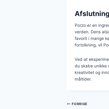
Afslutnin
Porzo er en ingre
verden. Dens alsid
favorit i mange k
fortolkning, vil P
Ved at eksperime
du skabe unikke r
kreativitet og in
måltider.
Indlægsnavi
FORRIGE