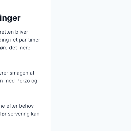
inger
retten bliver
ing i et par timer
gøre det mere
terer smagen af
en med Porzo og
rne efter behov
før servering kan