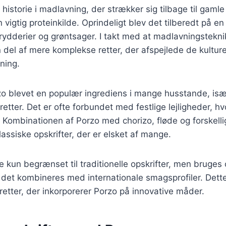
historie i madlavning, der strækker sig tilbage til gamle 
 vigtig proteinkilde. Oprindeligt blev det tilberedt på e
rydderier og grøntsager. I takt med at madlavningstekn
n del af mere komplekse retter, der afspejlede de kulture
ning.
o blevet en populær ingrediens i mange husstande, især
retter. Det er ofte forbundet med festlige lejligheder, h
Kombinationen af Porzo med chorizo, fløde og forskelli
assiske opskrifter, der er elsket af mange.
ke kun begrænset til traditionelle opskrifter, men bruge
det kombineres med internationale smagsprofiler. Dette h
 retter, der inkorporerer Porzo på innovative måder.