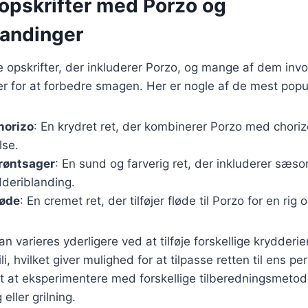
opskrifter med Porzo og
landinger
ge opskrifter, der inkluderer Porzo, og mange af dem invol
r for at forbedre smagen. Her er nogle af de mest popu
horizo
: En krydret ret, der kombinerer Porzo med choriz
lse.
røntsager
: En sund og farverig ret, der inkluderer sæs
dderiblanding.
løde
: En cremet ret, der tilføjer fløde til Porzo for en ri
an varieres yderligere ved at tilføje forskellige krydderi
ili, hvilket giver mulighed for at tilpasse retten til ens p
gt at eksperimentere med forskellige tilberedningsmeto
eller grilning.