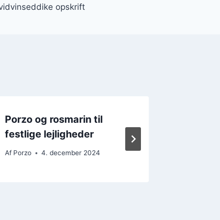
vidvinseddike opskrift
Porzo og rosmarin til
Porzo m
festlige lejligheder
urter
Af
Porzo
4. december 2024
Af
Porzo