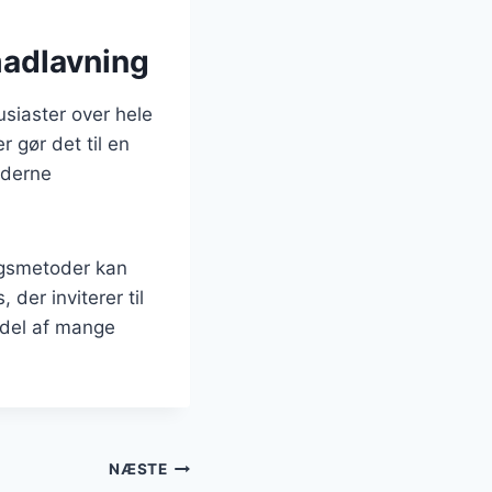
madlavning
siaster over hele
r gør det til en
oderne
ngsmetoder kan
der inviterer til
g del af mange
NÆSTE