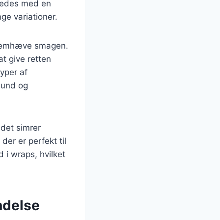
eredes med en
ge variationer.
t fremhæve smagen.
t give retten
yper af
 sund og
 det simrer
er er perfekt til
 i wraps, hvilket
ndelse