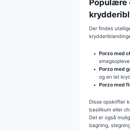
Populære 
krydderib
Der findes utalli
krydderiblandinge
Porzo med c
smagsopleve
Porzo med g
og en let kry
Porzo med f
Disse opskrifter k
basilikum eller ch
Det er også muli
bagning, stegning 