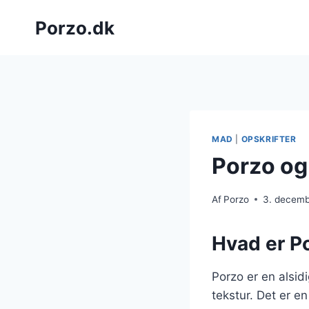
Fortsæt
Porzo.dk
til
indhold
MAD
|
OPSKRIFTER
Porzo og
Af
Porzo
3. decem
Hvad er P
Porzo er en alsidi
tekstur. Det er e