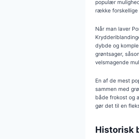
populær mulighed
række forskellige
Når man laver Por
Krydderiblandinge
dybde og komplek
grøntsager, såsom
velsmagende mul
En af de mest pop
sammen med grønts
både frokost og a
gør det til en fle
Historisk