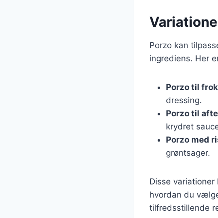
Variatione
Porzo kan tilpasse
ingrediens. Her er
Porzo til fro
dressing.
Porzo til af
krydret sauce
Porzo med ri
grøntsager.
Disse variationer
hvordan du vælger
tilfredsstillende r