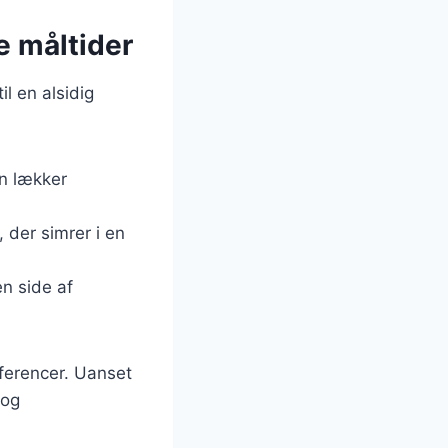
ge måltider
il en alsidig
en lækker
 der simrer i en
en side af
æferencer. Uanset
 og