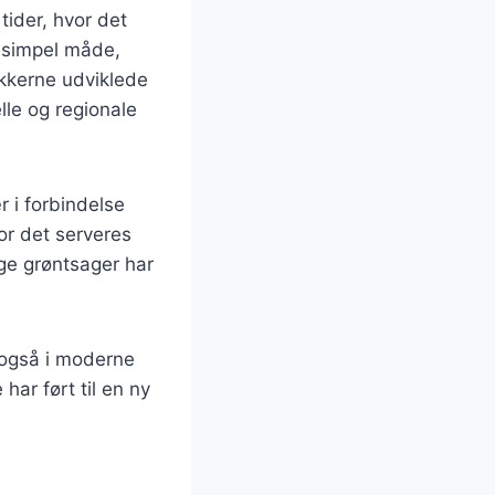
tider, hvor det
n simpel måde,
ikkerne udviklede
lle og regionale
 i forbindelse
vor det serveres
ge grøntsager har
s også i moderne
ar ført til en ny