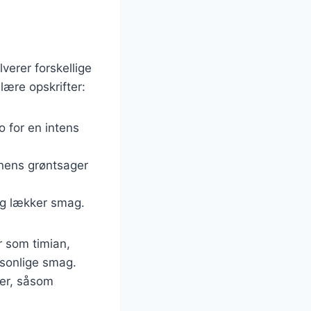
verer forskellige
lære opskrifter:
o for en intens
onens grøntsager
g og lækker smag.
er som timian,
ersonlige smag.
der, såsom