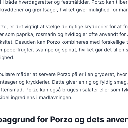
 i både hverdagsretter og festmåltider. Porzo kan tilb
 krydderier og grøntsager, hvilket giver mulighed for man
zo, er det vigtigt at vælge de rigtige krydderier for a
r som paprika, rosmarin og hvidløg er ofte anvendt for a
sitet. Desuden kan Porzo kombineres med forskellige t
 peberfrugter, svampe og spinat, hvilket gør det til en
ighed.
ulære måder at servere Porzo på er i en gryderet, hvor
ager og krydderier. Dette giver en rig og fyldig smag, d
ftensmad. Porzo kan også bruges i salater eller som fyld
ksibel ingrediens i madlavningen.
 baggrund for Porzo og dets anve