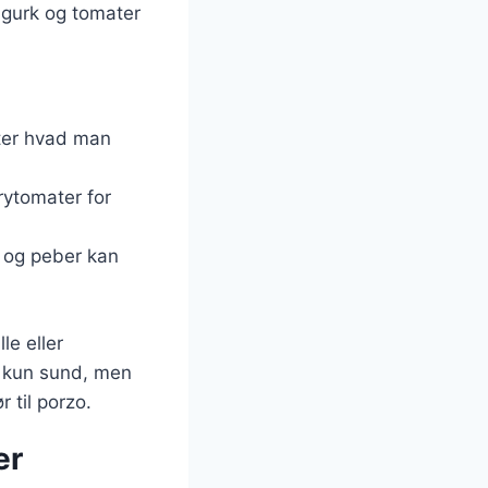
agurk og tomater
efter hvad man
rrytomater for
lt og peber kan
le eller
ke kun sund, men
r til porzo.
er