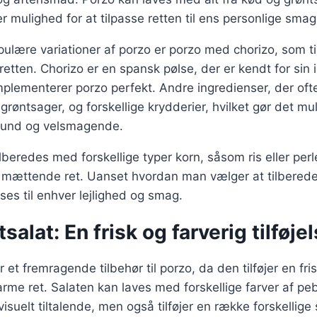
ver mulighed for at tilpasse retten til ens personlige sma
ulære variationer af porzo er porzo med chorizo, som til
 retten. Chorizo er en spansk pølse, der er kendt for si
plementerer porzo perfekt. Andre ingredienser, der ofte
 grøntsager, og forskellige krydderier, hvilket gør det mu
 sund og velsmagende.
lberedes med forskellige typer korn, såsom ris eller perl
g mættende ret. Uanset hvordan man vælger at tilberede
sses til enhver lejlighed og smag.
salat: En frisk og farverig tilføje
 et fremragende tilbehør til porzo, da den tilføjer en fri
arme ret. Salaten kan laves med forskellige farver af peb
visuelt tiltalende, men også tilføjer en række forskellig