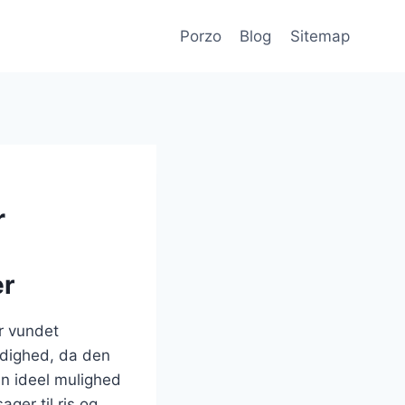
Porzo
Blog
Sitemap
r
er
r vundet
idighed, da den
en ideel mulighed
ger til ris og