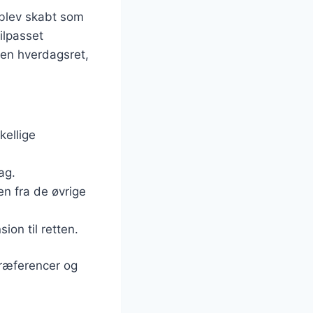
t blev skabt som
ilpasset
 en hverdagsret,
kellige
ag.
en fra de øvrige
ion til retten.
præferencer og