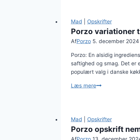
hvidløg
i
en
Mad
|
Opskrifter
skøn
Porzo variationer 
kombination
Af
Porzo
5. december 2024
Porzo: En alsidig ingredien
saftighed og smag. Det er en
populært valg i danske køkk
Porzo
Læs mere
variationer
til
hverdagens
måltider
Mad
|
Opskrifter
Porzo opskrift ne
Af
Porzo
13. december 202