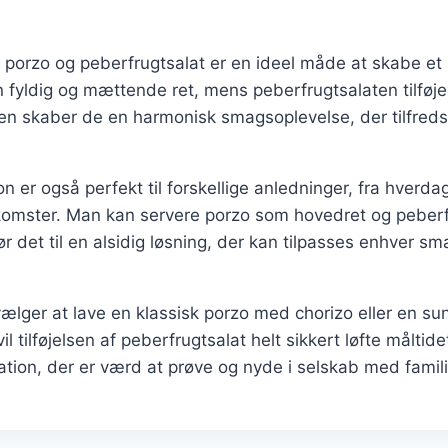
porzo og peberfrugtsalat er en ideel måde at skabe et 
n fyldig og mættende ret, mens peberfrugtsalaten tilføje
 skaber de en harmonisk smagsoplevelse, der tilfredsst
 er også perfekt til forskellige anledninger, fra hverdag
omster. Man kan servere porzo som hovedret og peberf
gør det til en alsidig løsning, der kan tilpasses enhver s
lger at lave en klassisk porzo med chorizo eller en su
l tilføjelsen af peberfrugtsalat helt sikkert løfte måltidet
tion, der er værd at prøve og nyde i selskab med famil