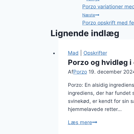
Indlægsnavi
Porzo variationer me
Næste
Porzo opskrift med fe
Lignende indlæg
Mad
|
Opskrifter
Porzo og hvidløg i
Af
Porzo
19. december 202
Porzo: En alsidig ingredien
ingrediens, der har fundet s
svinekød, er kendt for sin 
hjemmelavede retter…
Porzo
Læs mere
og