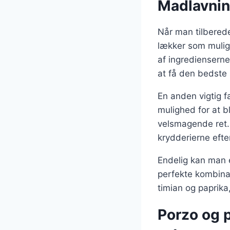
Madlavning
Når man tilberede
lækker som muligt.
af ingredienserne
at få den bedste
En anden vigtig fa
mulighed for at b
velsmagende ret. 
krydderierne efte
Endelig kan man e
perfekte kombinat
timian og paprika,
Porzo og p