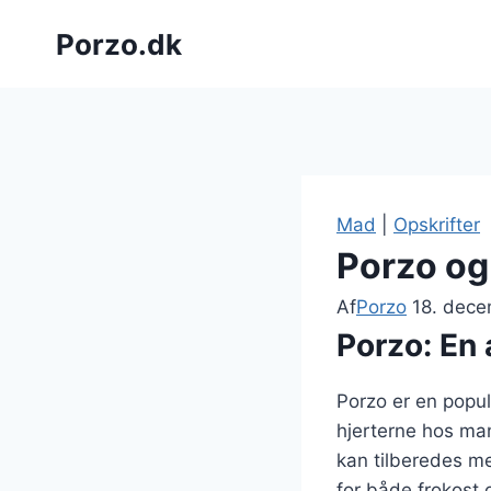
Fortsæt
Porzo.dk
til
indhold
Mad
|
Opskrifter
Porzo og
Af
Porzo
18. dec
Porzo: En
Porzo er en popu
hjerterne hos man
kan tilberedes me
for både frokost 