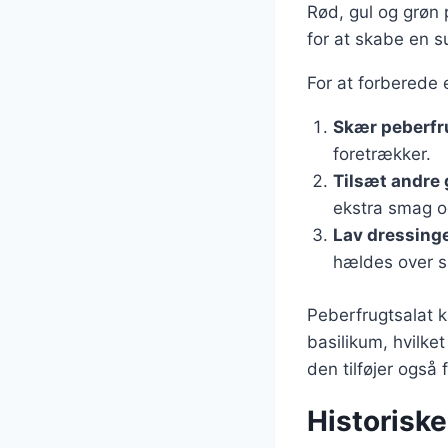
Rød, gul og grøn
for at skabe en s
For at forberede 
Skær peberfr
foretrækker.
Tilsæt andre
ekstra smag og
Lav dressing
hældes over s
Peberfrugtsalat k
basilikum, hvilke
den tilføjer også f
Historiske