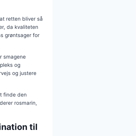
t retten bliver så
er, da kvaliteten
s grøntsager for
ver smagene
mpleks og
vejs og justere
t finde den
derer rosmarin,
nation til