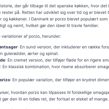
historie, der går tilbage til det spanske køkken, hvor de
rester på. Retten har udviklet sig over tid og er blevet t
rer og køkkener. I Danmark er porzo blevet populært som
igt og nemt, hvilket gør den ideel til travle familier.
variationer af porzo, herunder:
øntsager
: En sund version, der inkluderer en række fors
m gulerødder, ærter og spinat.
øde
: En cremet version, der tilføjer fløde for en rigere sm
: En klassisk kombination, hvor risene absorberer smag
orizo
: En populær variation, der tilføjer en krydret dimens
 viser, hvordan porzo kan tilpasses til forskellige smags
 gør den til en tidløs ret, der fortsat er elsket af mange.