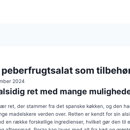
 peberfrugtsalat som tilbehø
ember 2024
 alsidig ret med mange mulighed
lær ret, der stammer fra det spanske køkken, og den ha
ge madelskere verden over. Retten er kendt for sin als
d en række forskellige ingredienser, hvilket gør den til 
og aftensmad. Porzo kan laves med alt fra kød og grøntsa