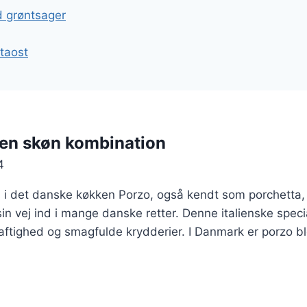
gation
d grøntsager
taost
 en skøn kombination
4
s i det danske køkken Porzo, også kendt som porchetta, 
in vej ind i mange danske retter. Denne italienske specia
saftighed og smagfulde krydderier. I Danmark er porzo b