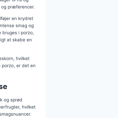
g og præferencer.
føjer en krydret
n intense smag og
 bruges i porzo,
ligt at skabe en
eskorn, hvilket
 porzo, er det en
lse
sk og sprød
erfrugter, hvilket
e smagsnuancer.