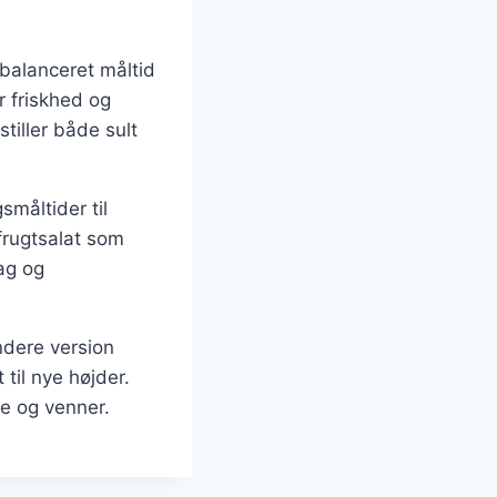
balanceret måltid
r friskhed og
iller både sult
småltider til
rugtsalat som
mag og
ndere version
 til nye højder.
ie og venner.