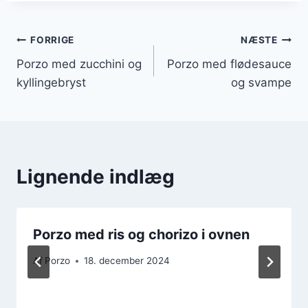
Indlægsnavigation
FORRIGE
NÆSTE
Porzo med zucchini og
Porzo med flødesauce
kyllingebryst
og svampe
Lignende indlæg
Porzo med ris og chorizo i ovnen
Af
Porzo
18. december 2024