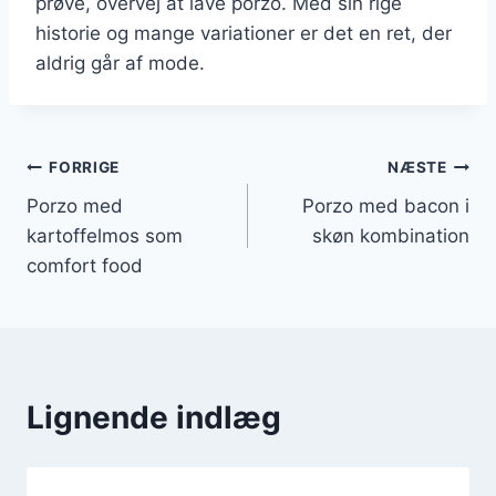
prøve, overvej at lave porzo. Med sin rige
historie og mange variationer er det en ret, der
aldrig går af mode.
Indlægsnavigation
FORRIGE
NÆSTE
Porzo med
Porzo med bacon i
kartoffelmos som
skøn kombination
comfort food
Lignende indlæg