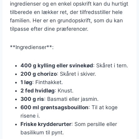
ingredienser og en enkel opskrift kan du hurtigt
tilberede en lækker ret, der tilfredsstiller hele
familien. Her er en grundopskrift, som du kan
tilpasse efter dine præferencer.
**Ingredienser**:
400 g kylling eller svinekød
: Skåret i tern.
200 g chorizo
: Skåret i skiver.
1 løg
: Finthakket.
2 fed hvidløg
: Knust.
300 g ris
: Basmati eller jasmin.
600 ml grøntsagsbouillon
: Til at koge
risene i.
Friske krydderurter
: Som persille eller
basilikum til pynt.