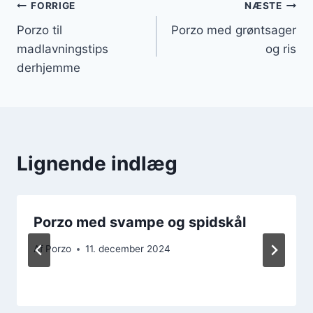
Indlægsnavigation
FORRIGE
NÆSTE
Porzo til
Porzo med grøntsager
madlavningstips
og ris
derhjemme
Lignende indlæg
Porzo med svampe og spidskål
Af
Porzo
11. december 2024