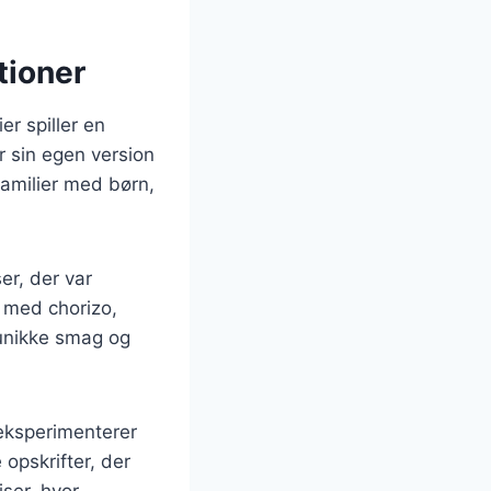
tioner
er spiller en
r sin egen version
familier med børn,
er, der var
o med chorizo,
 unikke smag og
 eksperimenterer
 opskrifter, der
iser, hvor