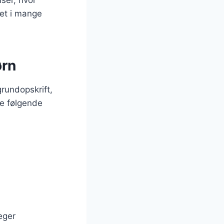
ret i mange
ørn
grundopskrift,
le følgende
eger