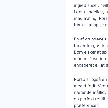
ingredienser, hvi
i det uendelige, h
madlavning. Porzo
børn til at spise 
En af grundene ti
farver fra grønts
Børn elsker at sp
måder. Desuden k
engagerede i at s
Porzo er også en 
meget fedt. Ved 
nærende måltid, d
en perfekt ret ti
præferencer.