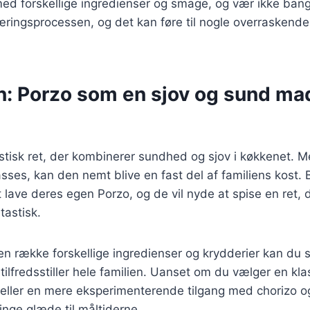
d forskellige ingredienser og smage, og vær ikke bange 
læringsprocessen, og det kan føre til nogle overraskend
n: Porzo som en sjov og sund m
stisk ret, der kombinerer sundhed og sjov i køkkenet. M
passes, kan den nemt blive en fast del af familiens kost. 
t lave deres egen Porzo, og de vil nyde at spise en ret,
tastisk.
en række forskellige ingredienser og krydderier kan du
tilfredsstiller hele familien. Uanset om du vælger en kl
 eller en mere eksperimenterende tilgang med chorizo og
ringe glæde til måltiderne.