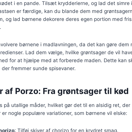
ødet i en pande. Tilsæt krydderierne, og lad det simre i
 pastaen er færdige, kan du blande dem med grøntsager
m, og lad børnene dekorere deres egen portion med fris
.
 involvere børnene i madlavningen, da det kan gøre dem 
edienser. Lad dem vælge, hvilke grøntsager de vil have
hed for at hjælpe med at forberede maden. Dette kan s
, der fremmer sunde spisevaner.
r af Porzo: Fra grøntsager til kød
 på utallige måder, hvilket gør det til en alsidig ret, der
er nogle populære variationer, som børnene vil elske:
horizo
: Tilføj skiver af chorizo for en krydret smag.