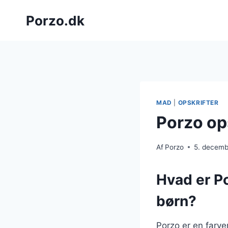
Fortsæt
Porzo.dk
til
indhold
MAD
|
OPSKRIFTER
Porzo ops
Af
Porzo
5. decem
Hvad er Po
børn?
Porzo er en farve