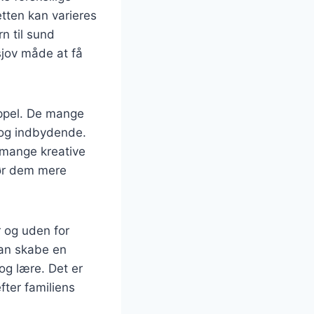
etten kan varieres
rn til sund
sjov måde at få
appel. De mange
t og indbydende.
 mange kreative
gør dem mere
r og uden for
man skabe en
og lære. Det er
fter familiens