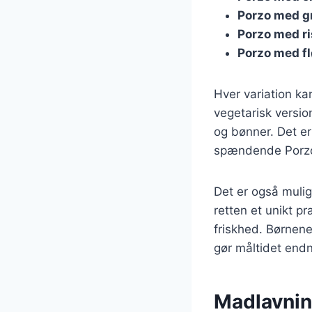
Porzo med g
Porzo med ri
Porzo med f
Hver variation ka
vegetarisk versio
og bønner. Det er
spændende Porzo
Det er også mulig
retten et unikt pr
friskhed. Børnene
gør måltidet endn
Madlavning