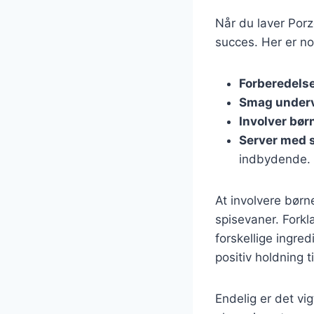
Når du laver Porzo
succes. Her er no
Forberedels
Smag under
Involver bør
Server med 
indbydende.
At involvere bør
spisevaner. Forkl
forskellige ingre
positiv holdning 
Endelig er det vi