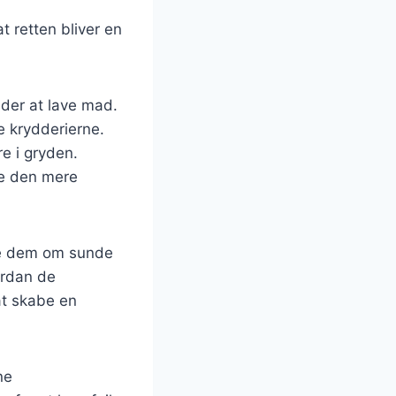
t retten bliver en
nder at lave mad.
e krydderierne.
e i gryden.
øre den mere
re dem om sunde
ordan de
at skabe en
ne