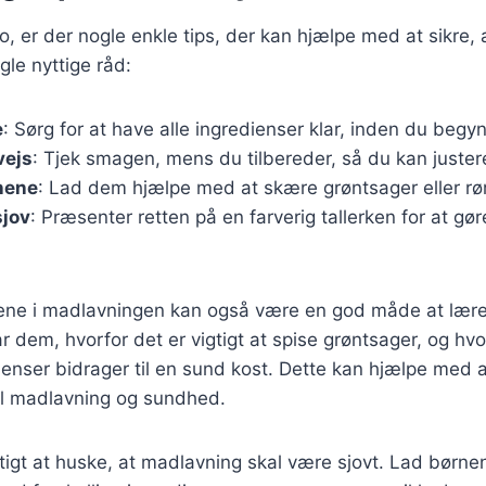
, er der nogle enkle tips, der kan hjælpe med at sikre, a
gle nyttige råd:
e
: Sørg for at have alle ingredienser klar, inden du begy
vejs
: Tjek smagen, mens du tilbereder, så du kan juster
nene
: Lad dem hjælpe med at skære grøntsager eller rør
sjov
: Præsenter retten på en farverig tallerken for at g
nene i madlavningen kan også være en god måde at læ
ar dem, hvorfor det er vigtigt at spise grøntsager, og hv
dienser bidrager til en sund kost. Dette kan hjælpe med 
til madlavning og sundhed.
gtigt at huske, at madlavning skal være sjovt. Lad børne