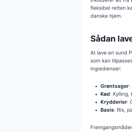
fleksibel retten 
danske hjem.
Sådan lave
At lave en sund Po
som kan tilpasse
ingredienser:
Grøntsager
:
Kød
: Kylling,
Krydderier
: 
Basis
: Ris, p
Fremgangsmåden e