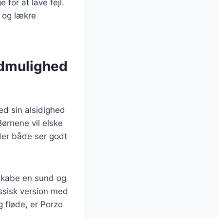
for at lave fejl.
e og lækre
admulighed
ed sin alsidighed
Børnene vil elske
 der både ser godt
 skabe en sund og
assisk version med
 fløde, er Porzo