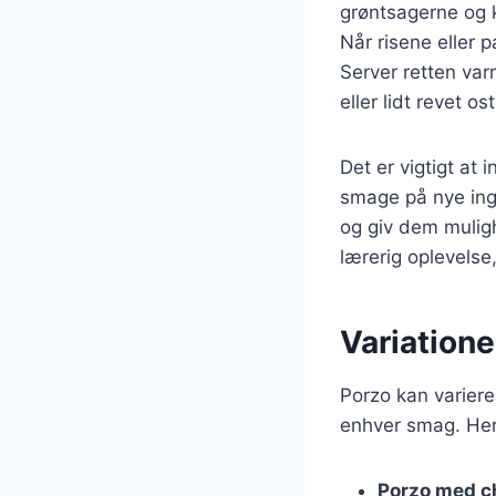
grøntsagerne og k
Når risene eller
Server retten var
eller lidt revet ost
Det er vigtigt at
smage på nye ingr
og giv dem mulig
lærerig oplevelse
Variatione
Porzo kan varieres
enhver smag. Her 
Porzo med c