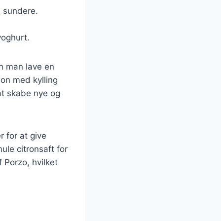
n sundere.
yoghurt.
an man lave en
ion med kylling
at skabe nye og
 for at give
mule citronsaft for
 Porzo, hvilket