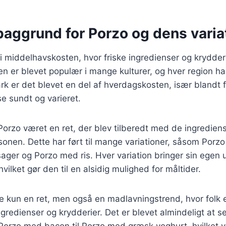
baggrund for Porzo og dens varia
i middelhavskosten, hvor friske ingredienser og krydderi
tten er blevet populær i mange kulturer, og hver region ha
rk er det blevet en del af hverdagskosten, især blandt 
se sundt og varieret.
 Porzo været en ret, der blev tilberedt med de ingrediens
sonen. Dette har ført til mange variationer, såsom Porz
ager og Porzo med ris. Hver variation bringer sin egen
 hvilket gør den til en alsidig mulighed for måltider.
ke kun en ret, men også en madlavningstrend, hvor folk
gredienser og krydderier. Det er blevet almindeligt at se
a Porzo med bacon til Porzo med græsk yoghurt, hvilket v