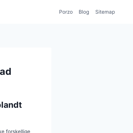
Porzo
Blog
Sitemap
mad
blandt
e forskellige