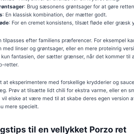
røntsager
: Brug sæsonens grøntsager for at gøre rette
s
: En klassisk kombination, der mætter godt.
løde
: For en cremet konsistens, tilsæt fløde eller græsk 
n tilpasses efter familiens præferencer. For eksempel k
n med linser og grøntsager, eller en mere proteinrig vers
 kun fantasien, der sætter grænser, når det kommer til 
-retter.
t at eksperimentere med forskellige krydderier og saucer
æg. Prøv at tilsætte lidt chili for ekstra varme, eller en s
 vil elske at være med til at skabe deres egen version af
u mere specielt.
stips til en vellykket Porzo ret