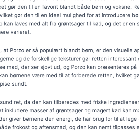
lket gør den til en favorit blandt både børn og voksne. R
vilket gør den til en ideel mulighed for at introducere bø
 kan laves med alt fra grøntsager til kød, og det er en 
mere varieret.
l, at Porzo er så populært blandt børn, er den visuelle 
agerne og de forskellige teksturer gør retten interessan
ise mad, der ser sjovt ud, og Porzo kan præsenteres på
an børnene være med til at forberede retten, hvilket 
pise sundt.
sund ret, da den kan tilberedes med friske ingrediense
at inkludere masser af grøntsager og magert kød kan 
er giver børnene den energi, de har brug for til at lege 
l både frokost og aftensmad, og den kan nemt tilpasses e