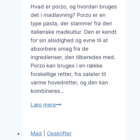
Hvad er porzo, og hvordan bruges
det i madlavning? Porzo er en
type pasta, der stammer fra den
italienske madkultur. Den er kendt
for sin alsidighed og evne til at
absorbere smag fra de
ingredienser, den tilberedes med.
Porzo kan bruges i en række
forskellige retter, fra salater til
varme hovedretter, og den kan
kombineres…
Porzo
Læs mere
med
feta
og
Mad
|
Opskrifter
olivenolie