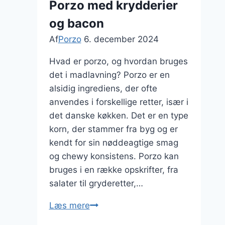
Porzo med krydderier
for
og bacon
friske
noter
Af
Porzo
6. december 2024
Hvad er porzo, og hvordan bruges
det i madlavning? Porzo er en
alsidig ingrediens, der ofte
anvendes i forskellige retter, især i
det danske køkken. Det er en type
korn, der stammer fra byg og er
kendt for sin nøddeagtige smag
og chewy konsistens. Porzo kan
bruges i en række opskrifter, fra
salater til gryderetter,…
Porzo
Læs mere
med