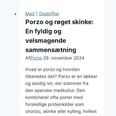
krydderier
og
Mad
|
Opskrifter
bacon
Porzo og røget skinke:
En fyldig og
velsmagende
sammensætning
Af
Porzo
29. november 2024
Hvad er porzo og hvordan
tilberedes det? Porzo er en lækker
og alsidig ret, der stammer fra
den spanske madkultur. Den
kombinerer ofte porrer med
forskellige proteinkilder som
chorizo, skinke eller kylling, hvilket