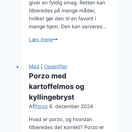
giver en fyldig smag. Retten kan
tilberedes på mange måder,
hvilket gør den til en favorit i
mange hjem. Den kan serveres…
Porzo
Læs mere
og
røget
skinke:
Mad
|
Opskrifter
En
Porzo med
fyldig
kartoffelmos og
og
velsmagende
kyllingebryst
sammensætning
Af
Porzo
6. december 2024
Hvad er porzo, og hvordan
tilberedes det korrekt? Porzo er