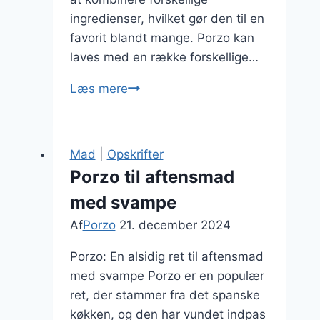
ingredienser, hvilket gør den til en
favorit blandt mange. Porzo kan
laves med en række forskellige…
Porzo
Læs mere
med
chorizo
og
Mad
|
Opskrifter
kartofler
Porzo til aftensmad
med svampe
Af
Porzo
21. december 2024
Porzo: En alsidig ret til aftensmad
med svampe Porzo er en populær
ret, der stammer fra det spanske
køkken, og den har vundet indpas