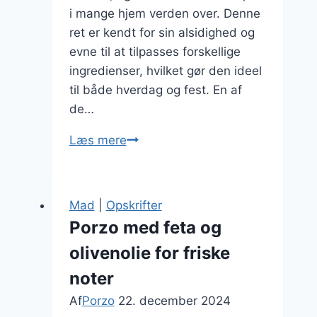
i mange hjem verden over. Denne
ret er kendt for sin alsidighed og
evne til at tilpasses forskellige
ingredienser, hvilket gør den ideel
til både hverdag og fest. En af
de…
Porzo
Læs mere
til
aftensmad
med
Mad
|
Opskrifter
svampe
Porzo med feta og
olivenolie for friske
noter
Af
Porzo
22. december 2024