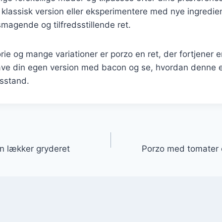
 klassisk version eller eksperimentere med nye ingredien
smagende og tilfredsstillende ret.
rie og mange variationer er porzo en ret, der fortjener en
ave din egen version med bacon og se, hvordan denne en
usstand.
gation
en lækker gryderet
Porzo med tomater o