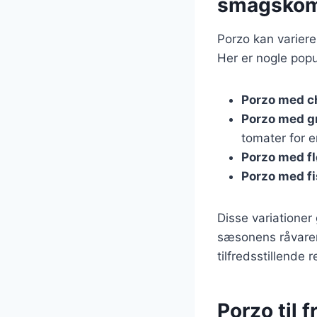
smagskom
Porzo kan variere
Her er nogle popu
Porzo med c
Porzo med g
tomater for e
Porzo med f
Porzo med f
Disse variationer 
sæsonens råvarer.
tilfredsstillende r
Porzo til