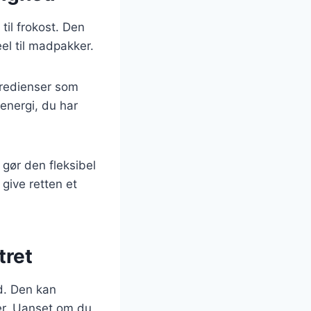
il frokost. Den
el til madpakker.
ngredienser som
 energi, du har
 gør den fleksibel
 give retten et
tret
d. Den kan
er. Uanset om du