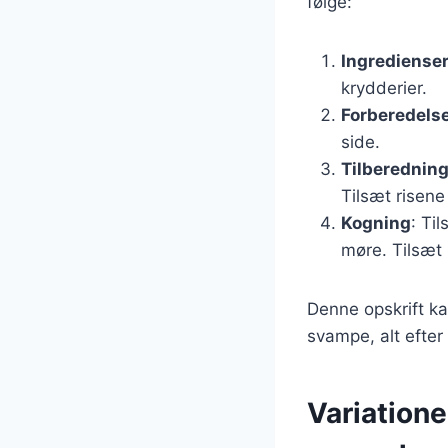
følge:
Ingrediense
krydderier.
Forberedels
side.
Tilberednin
Tilsæt risene
Kogning
: Ti
møre. Tilsæt 
Denne opskrift ka
svampe, alt efter
Variatione