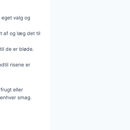
r eget valg og
 af og læg det til
il de er bløde.
dtil risene er
rugt eller
l enhver smag.