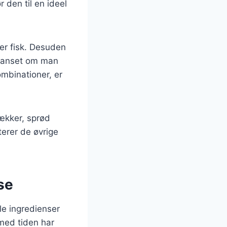
 den til en ideel
ler fisk. Desuden
 Uanset om man
mbinationer, er
lækker, sprød
erer de øvrige
se
le ingredienser
 med tiden har