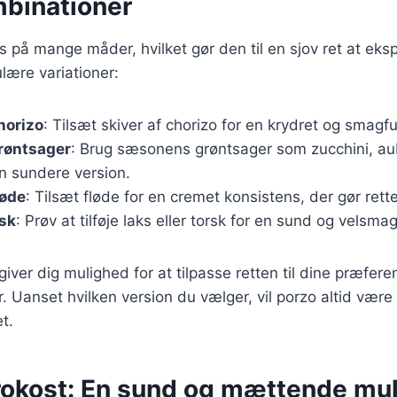
binationer
s på mange måder, hvilket gør den til en sjov ret at ek
lære variationer:
horizo
: Tilsæt skiver af chorizo for en krydret og smagfu
røntsager
: Brug sæsonens grøntsager som zucchini, aub
n sundere version.
løde
: Tilsæt fløde for en cremet konsistens, der gør rett
isk
: Prøv at tilføje laks eller torsk for en sund og velsma
giver dig mulighed for at tilpasse retten til dine præfere
 Uanset hvilken version du vælger, vil porzo altid være
et.
 frokost: En sund og mættende mu