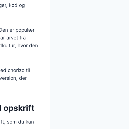
ger, kød og
 Den er populær
r arvet fra
dkultur, hvor den
ed chorizo til
version, der
 opskrift
ift, som du kan