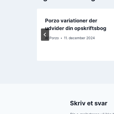
med
Porzo variationer der
udvider din opskriftsbog
24
Af
Porzo
11. december 2024
Skriv et svar