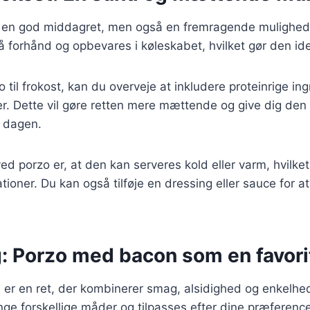
n en god middagret, men også en fremragende mulighed t
 forhånd og opbevares i køleskabet, hvilket gør den ide
o til frokost, kan du overveje at inkludere proteinrige i
ner. Dette vil gøre retten mere mættende og give dig den
f dagen.
ed porzo er, at den kan serveres kold eller varm, hvilket
tuationer. Du kan også tilføje en dressing eller sauce for at
g: Porzo med bacon som en favori
er en ret, der kombinerer smag, alsidighed og enkelhe
ge forskellige måder og tilpasses efter dine præferenc