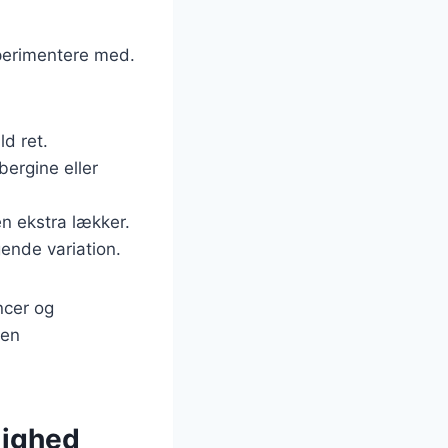
sperimentere med.
ld ret.
ergine eller
en ekstra lækker.
gende variation.
ncer og
 en
lighed