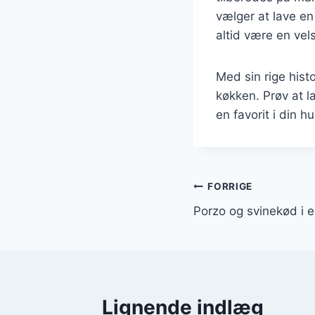
vælger at lave en
altid være en vel
Med sin rige histo
køkken. Prøv at l
en favorit i din h
Indlægsnavi
FORRIGE
Porzo og svinekød i 
Lignende indlæg