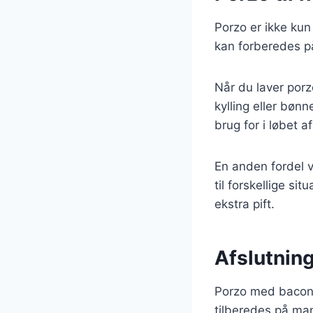
Porzo er ikke ku
kan forberedes på
Når du laver porz
kylling eller bøn
brug for i løbet a
En anden fordel v
til forskellige si
ekstra pift.
Afslutnin
Porzo med bacon 
tilberedes på man