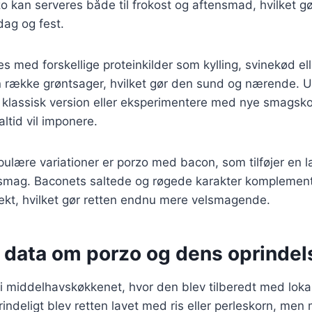
 kan serveres både til frokost og aftensmad, hvilket gør
dag og fest.
es med forskellige proteinkilder som kylling, svinekød el
en række grøntsager, hvilket gør den sund og nærende.
 klassisk version eller eksperimentere med nye smagsko
altid vil imponere.
ulære variationer er porzo med bacon, som tilføjer en 
g smag. Baconets saltede og røgede karakter komplement
ekt, hvilket gør retten endnu mere velsmagende.
e data om porzo og dens oprindel
i middelhavskøkkenet, hvor den blev tilberedt med loka
rindeligt blev retten lavet med ris eller perleskorn, men