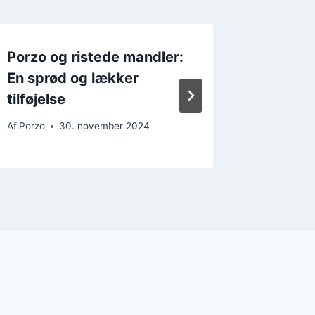
Porzo og ristede mandler:
Porzo m
En sprød og lækker
efterår
tilføjelse
Af
Porzo
Af
Porzo
30. november 2024