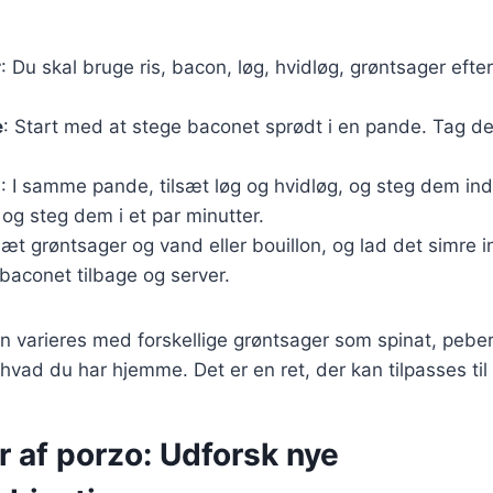
r
: Du skal bruge ris, bacon, løg, hvidløg, grøntsager efte
e
: Start med at stege baconet sprødt i en pande. Tag det
g
: I samme pande, tilsæt løg og hvidløg, og steg dem indt
 og steg dem i et par minutter.
lsæt grøntsager og vand eller bouillon, og lad det simre in
baconet tilbage og server.
n varieres med forskellige grøntsager som spinat, peberf
 hvad du har hjemme. Det er en ret, der kan tilpasses ti
r af porzo: Udforsk nye