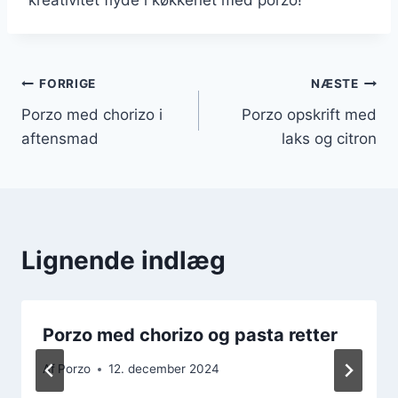
Indlægsnavigation
FORRIGE
NÆSTE
Porzo med chorizo i
Porzo opskrift med
aftensmad
laks og citron
Lignende indlæg
Porzo med chorizo og pasta retter
Af
Porzo
12. december 2024