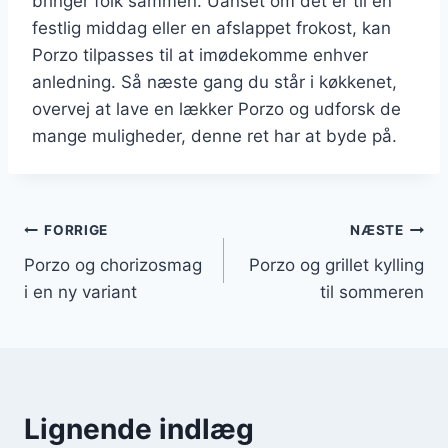
bringer folk sammen. Uanset om det er til en
festlig middag eller en afslappet frokost, kan
Porzo tilpasses til at imødekomme enhver
anledning. Så næste gang du står i køkkenet,
overvej at lave en lækker Porzo og udforsk de
mange muligheder, denne ret har at byde på.
Indlægsnavigation
FORRIGE
NÆSTE
Porzo og chorizosmag
Porzo og grillet kylling
i en ny variant
til sommeren
Lignende indlæg