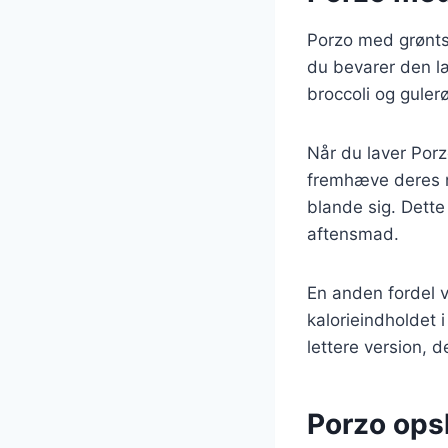
Porzo med grønts
du bevarer den l
broccoli og guler
Når du laver Porz
fremhæve deres n
blande sig. Dette
aftensmad.
En anden fordel v
kalorieindholdet 
lettere version, de
Porzo opsk