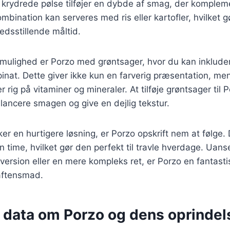
 krydrede pølse tilføjer en dybde af smag, der komplem
bination kan serveres med ris eller kartofler, hvilket gø
edsstillende måltid.
ulighed er Porzo med grøntsager, hvor du kan inkludere
spinat. Dette giver ikke kun en farverig præsentation, m
r rig på vitaminer og mineraler. At tilføje grøntsager til
ancere smagen og give en dejlig tekstur.
er en hurtigere løsning, er Porzo opskrift nem at følge.
n time, hvilket gør den perfekt til travle hverdage. Uan
 version eller en mere kompleks ret, er Porzo en fantast
aftensmad.
e data om Porzo og dens oprindel