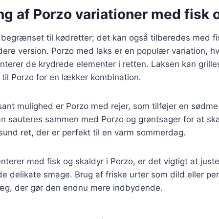
g af Porzo variationer med fisk 
 begrænset til kødretter; det kan også tilberedes med fi
dere version. Porzo med laks er en populær variation, h
terer de krydrede elementer i retten. Laksen kan grilles
 til Porzo for en lækker kombination.
ant mulighed er Porzo med rejer, som tilføjer en sødme 
kan sauteres sammen med Porzo og grøntsager for at sk
und ret, der er perfekt til en varm sommerdag.
terer med fisk og skaldyr i Porzo, er det vigtigt at just
e delikate smage. Brug af friske urter som dild eller per
 præg, der gør den endnu mere indbydende.