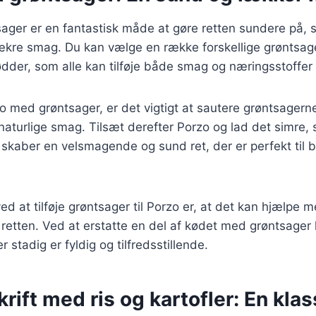
ager er en fantastisk måde at gøre retten sundere på, 
ækre smag. Du kan vælge en række forskellige grøntsage
ødder, som alle kan tilføje både smag og næringsstoffer t
o med grøntsager, er det vigtigt at sautere grøntsagerne 
aturlige smag. Tilsæt derefter Porzo og lad det simre
 skaber en velsmagende og sund ret, der er perfekt til 
ed at tilføje grøntsager til Porzo er, at det kan hjælpe 
i retten. Ved at erstatte en del af kødet med grøntsage
r stadig er fyldig og tilfredsstillende.
rift med ris og kartofler: En klas