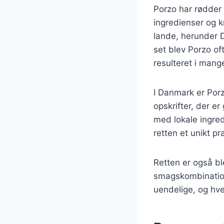
Porzo har rødder 
ingredienser og k
lande, herunder D
set blev Porzo of
resulteret i mange
I Danmark er Por
opskrifter, der e
med lokale ingred
retten et unikt p
Retten er også bl
smagskombination
uendelige, og hver