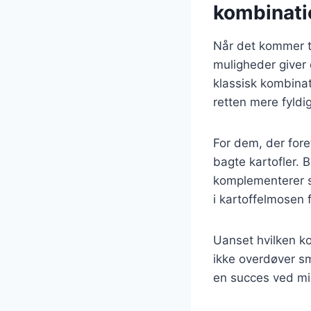
kombinati
Når det kommer til
muligheder giver
klassisk kombinati
retten mere fyldig
For dem, der fore
bagte kartofler. 
komplementerer s
i kartoffelmosen f
Uanset hvilken ko
ikke overdøver sm
en succes ved m