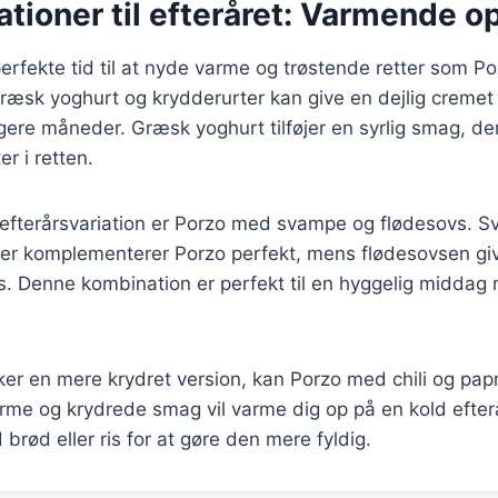
ationer til efteråret: Varmende op
perfekte tid til at nyde varme og trøstende retter som Po
æsk yoghurt og krydderurter kan give en dejlig cremet 
øligere måneder. Græsk yoghurt tilføjer en syrlig smag, d
r i retten.
efterårsvariation er Porzo med svampe og flødesovs. Sv
der komplementerer Porzo perfekt, mens flødesovsen giv
. Denne kombination er perfekt til en hyggelig middag 
er en mere krydret version, kan Porzo med chili og pap
rme og krydrede smag vil varme dig op på en kold efter
brød eller ris for at gøre den mere fyldig.