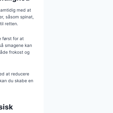
samtidig med at
r, såsom spinat,
il retten.
først for at
, så smagene kan
både frokost og
med at reducere
r kan du skabe en
sisk