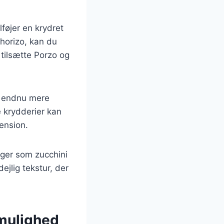
føjer en krydret
chorizo, kan du
 tilsætte Porzo og
je endnu mere
e krydderier kan
ension.
ager som zucchini
ejlig tekstur, der
 mulighed