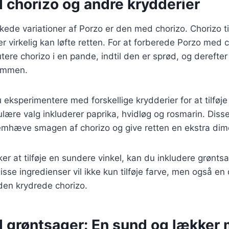
 chorizo og andre krydderier
kede variationer af Porzo er den med chorizo. Chorizo til
r virkelig kan løfte retten. For at forberede Porzo med 
tere chorizo i en pande, indtil den er sprød, og derefter
sammen.
eksperimentere med forskellige krydderier for at tilfø
ære valg inkluderer paprika, hvidløg og rosmarin. Diss
emhæve smagen af chorizo og give retten en ekstra dim
er at tilføje en sundere vinkel, kan du inkludere grønts
isse ingredienser vil ikke kun tilføje farve, men også en d
en krydrede chorizo.
 grøntsager: En sund og lækker