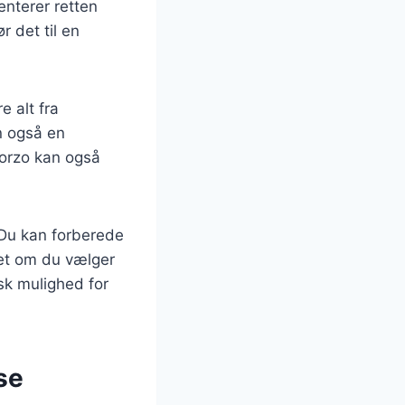
enterer retten
r det til en
 alt fra
en også en
 Porzo kan også
 Du kan forberede
set om du vælger
isk mulighed for
se