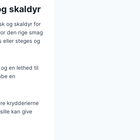
og skaldyr
sk og skaldyr for
vor den rige smag
 eller steges og
og en lethed til
abe en
ere krydderierne
sille kan give