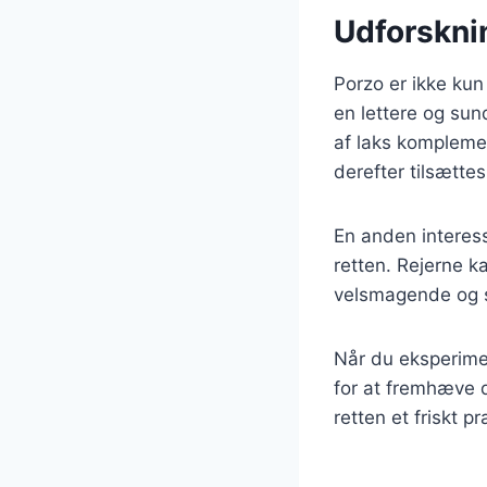
Udforsknin
Porzo er ikke kun
en lettere og sun
af laks komplemen
derefter tilsættes
En anden interess
retten. Rejerne 
velsmagende og s
Når du eksperimen
for at fremhæve d
retten et friskt