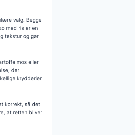
pulære valg. Begge
zo med ris er en
ig tekstur og gør
rtoffelmos eller
else, der
ellige krydderier
t korrekt, så det
, at retten bliver