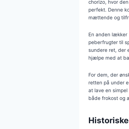
chorizo, hvor den
perfekt. Denne kom
mættende og tilfr
En anden lækker m
peberfrugter til 
sundere ret, der e
hjælpe med at bal
For dem, der ønsk
retten på under e
at lave en simpel
både frokost og 
Historisk