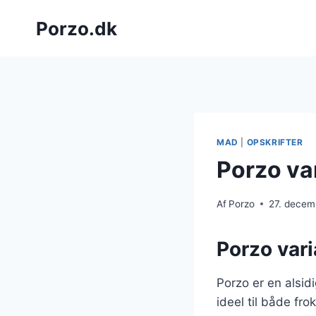
Fortsæt
Porzo.dk
til
indhold
MAD
|
OPSKRIFTER
Porzo va
Af
Porzo
27. decem
Porzo vari
Porzo er en alsid
ideel til både fr