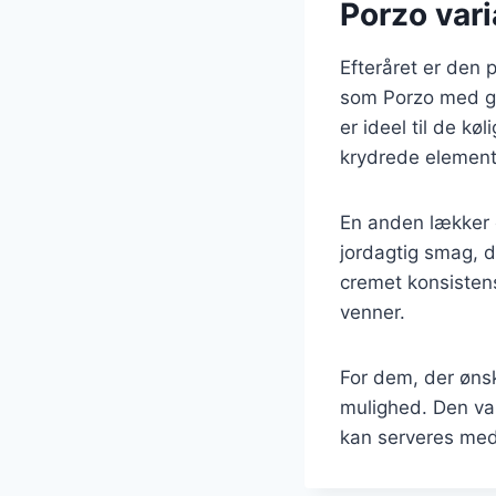
Porzo vari
Efteråret er den 
som Porzo med gr
er ideel til de k
krydrede elemente
En anden lækker 
jordagtig smag, 
cremet konsistens
venner.
For dem, der ønsk
mulighed. Den va
kan serveres med 