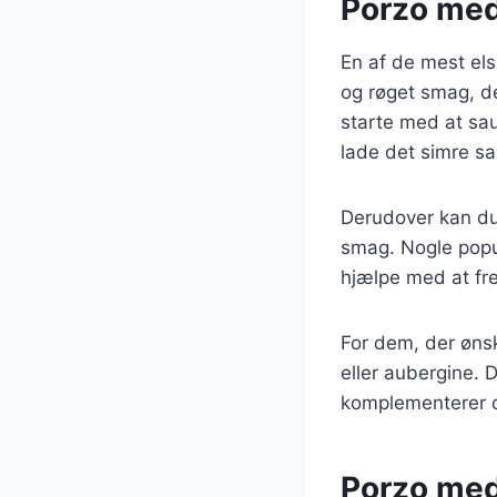
Porzo med
En af de mest els
og røget smag, de
starte med at sau
lade det simre 
Derudover kan du 
smag. Nogle popul
hjælpe med at fr
For dem, der ønsk
eller aubergine. D
komplementerer d
Porzo med