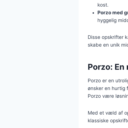
kost.
Porzo med g
hyggelig mid
Disse opskrifter k
skabe en unik mi
Porzo: En 
Porzo er en utroli
ønsker en hurtig f
Porzo være løsni
Med et væld af op
klassiske opskrif