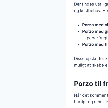
Der findes utalli
og kostbehov. Her
Porzo med c
Porzo med g
til peberfrugt
Porzo med f
Disse opskrifter k
muligt at skabe e
Porzo til 
Når det kommer ti
hurtigt og nemt. H