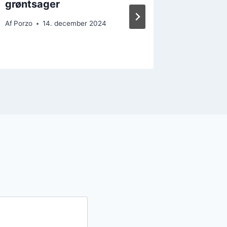
grøntsager
og ros
Af
Porzo
14. december 2024
Af
Porzo