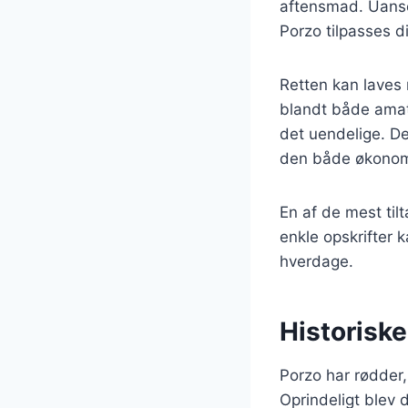
aftensmad. Uanset
Porzo tilpasses d
Retten kan laves 
blandt både amatø
det uendelige. De
den både økonomi
En af de mest til
enkle opskrifter k
hverdage.
Historisk
Porzo har rødder, 
Oprindeligt blev 