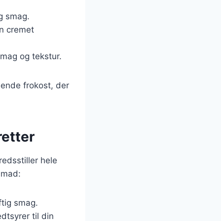
og smag.
en cremet
smag og tekstur.
lende frokost, der
etter
edsstiller hele
nsmad:
ftig smag.
tsyrer til din