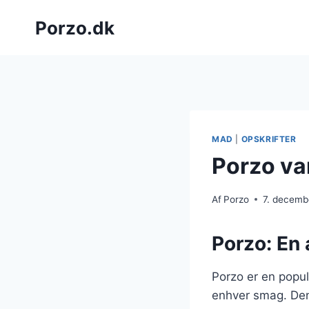
Fortsæt
Porzo.dk
til
indhold
MAD
|
OPSKRIFTER
Porzo var
Af
Porzo
7. decemb
Porzo: En a
Porzo er en popul
enhver smag. Denn