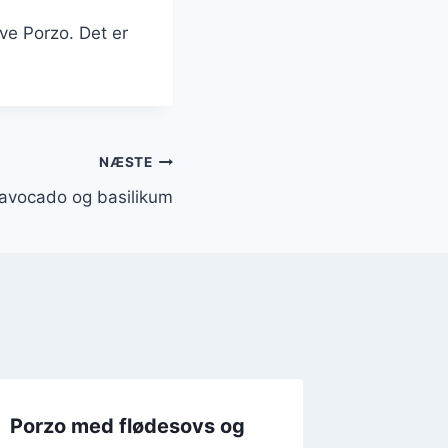
ave Porzo. Det er
NÆSTE
 avocado og basilikum
Porzo med flødesovs og
Sund p