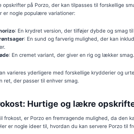
ge opskrifter på Porzo, der kan tilpasses til forskellige 
 er nogle populære variationer:
horizo
: En krydret version, der tilføjer dybde og smag til
røntsager
: En sund og farverig mulighed, der kan inklude
er.
løde
: En cremet variant, der giver en rig og lækker smag
an varieres yderligere med forskellige krydderier og urte
n ret, der passer til enhver smag.
frokost: Hurtige og lækre opskrift
l frokost, er Porzo en fremragende mulighed, da den ka
er er nogle ideer til, hvordan du kan servere Porzo til fr