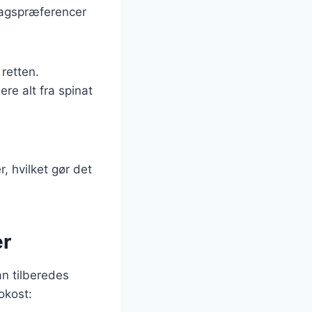
smagspræferencer
 retten.
re alt fra spinat
.
r, hvilket gør det
er
n tilberedes
okost: