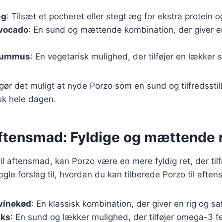
æg
: Tilsæt et pocheret eller stegt æg for ekstra protein 
vocado
: En sund og mættende kombination, der giver 
hummus
: En vegetarisk mulighed, der tilføjer en lækker 
 gør det muligt at nyde Porzo som en sund og tilfredsstil
sk hele dagen.
aftensmad: Fyldige og mættende r
l aftensmad, kan Porzo være en mere fyldig ret, der tilfr
ogle forslag til, hvordan du kan tilberede Porzo til afte
vinekød
: En klassisk kombination, der giver en rig og sa
aks
: En sund og lækker mulighed, der tilføjer omega-3 fed