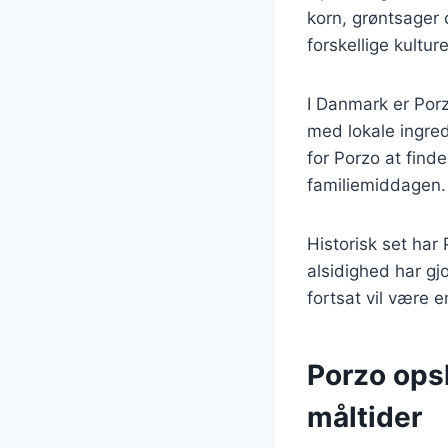
korn, grøntsager 
forskellige kultu
I Danmark er Por
med lokale ingred
for Porzo at find
familiemiddagen.
Historisk set har
alsidighed har gjo
fortsat vil være 
Porzo opsk
måltider