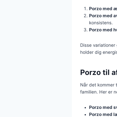
Porzo med 
Porzo med a
konsistens.
Porzo med 
Disse variationer
holder dig energi
Porzo til 
Når det kommer ti
familien. Her er n
Porzo med s
Porzo med l