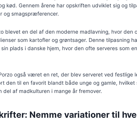
og kød. Gennem årene har opskriften udviklet sig og tilp
rer og smagspræferencer.
zo blevet en del af den moderne madlavning, hvor den 
ienser som kartofler og grøntsager. Denne tilpasning har
e sin plads i danske hjem, hvor den ofte serveres som en
 Porzo også været en ret, der blev serveret ved festlige l
rt den til en favorit blandt både unge og gamle, hvilket 
en del af madkulturen i mange år fremover.
rifter: Nemme variationer til hv