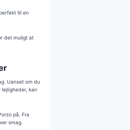
perfekt til en
r det muligt at
er
smag. Uanset om du
 lejligheder, kan
Porzo på. Fra
hver smag.