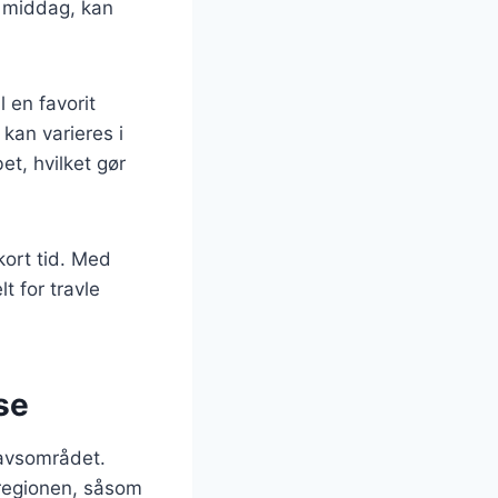
g middag, kan
 en favorit
kan varieres i
et, hvilket gør
kort tid. Med
t for travle
se
lhavsområdet.
 regionen, såsom