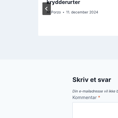
ret
krydderurter
Af
Porzo
11. december 2024
024
Skriv et svar
Din e-mailadresse vil ikke b
Kommentar
*