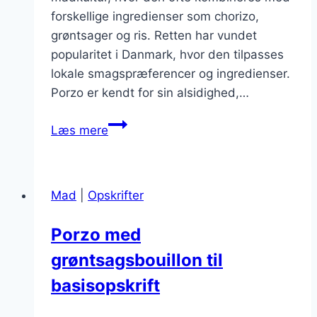
forskellige ingredienser som chorizo,
grøntsager og ris. Retten har vundet
popularitet i Danmark, hvor den tilpasses
lokale smagspræferencer og ingredienser.
Porzo er kendt for sin alsidighed,…
Porzo
Læs mere
med
kartofler
og
Mad
|
Opskrifter
svampe
Porzo med
grøntsagsbouillon til
basisopskrift