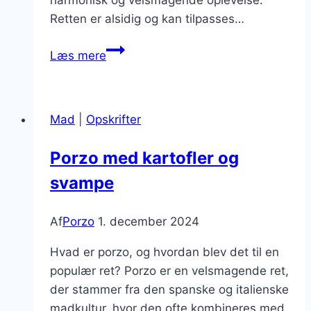
harmonisk og velsmagende oplevelse.
Retten er alsidig og kan tilpasses…
Porzo
Læs mere
med
tomater
og
Mad
|
Opskrifter
rosmarin
Porzo med kartofler og
svampe
Af
Porzo
1. december 2024
Hvad er porzo, og hvordan blev det til en
populær ret? Porzo er en velsmagende ret,
der stammer fra den spanske og italienske
madkultur, hvor den ofte kombineres med