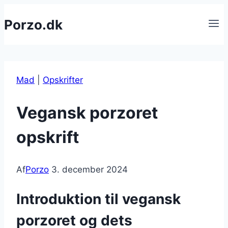
Fortsæt
Porzo.dk
til
indhold
Mad
|
Opskrifter
Vegansk porzoret
opskrift
Af
Porzo
3. december 2024
Introduktion til vegansk
porzoret og dets