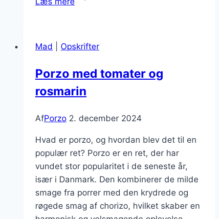
Læs mere
med
paprika
og
Mad
|
Opskrifter
chorizo
Porzo med tomater og
rosmarin
Af
Porzo
2. december 2024
Hvad er porzo, og hvordan blev det til en
populær ret? Porzo er en ret, der har
vundet stor popularitet i de seneste år,
især i Danmark. Den kombinerer de milde
smage fra porrer med den krydrede og
røgede smag af chorizo, hvilket skaber en