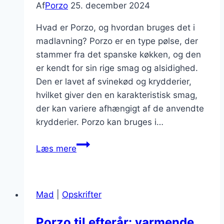
Af
Porzo
25. december 2024
Hvad er Porzo, og hvordan bruges det i
madlavning? Porzo er en type pølse, der
stammer fra det spanske køkken, og den
er kendt for sin rige smag og alsidighed.
Den er lavet af svinekød og krydderier,
hvilket giver den en karakteristisk smag,
der kan variere afhængigt af de anvendte
krydderier. Porzo kan bruges i…
Porzo
Læs mere
med
peberfrugt
til
Mad
|
Opskrifter
salat
Porzo til efterår: varmende