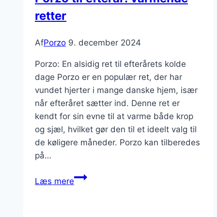
retter
Af
Porzo
9. december 2024
Porzo: En alsidig ret til efterårets kolde
dage Porzo er en populær ret, der har
vundet hjerter i mange danske hjem, især
når efteråret sætter ind. Denne ret er
kendt for sin evne til at varme både krop
og sjæl, hvilket gør den til et ideelt valg til
de køligere måneder. Porzo kan tilberedes
på…
Porzo
Læs mere
til
efterår:
varmende