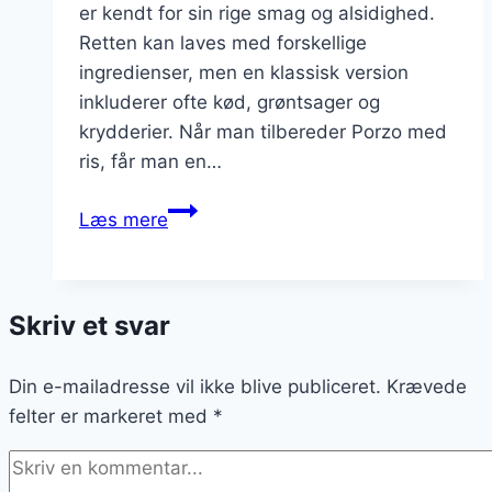
er kendt for sin rige smag og alsidighed.
Retten kan laves med forskellige
ingredienser, men en klassisk version
inkluderer ofte kød, grøntsager og
krydderier. Når man tilbereder Porzo med
ris, får man en…
Porzo
Læs mere
med
grønne
bønner
Skriv et svar
og
ris
Din e-mailadresse vil ikke blive publiceret.
Krævede
felter er markeret med
*