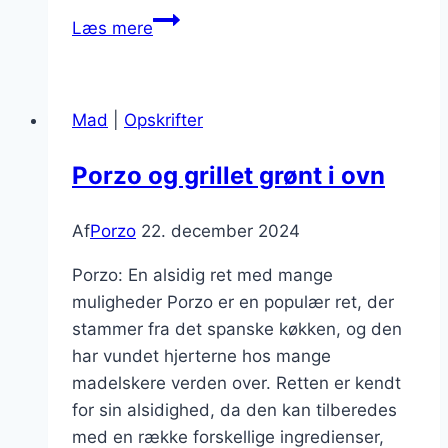
Porzo
Læs mere
med
kylling
og
Mad
|
Opskrifter
rosmarin
Porzo og grillet grønt i ovn
Af
Porzo
22. december 2024
Porzo: En alsidig ret med mange
muligheder Porzo er en populær ret, der
stammer fra det spanske køkken, og den
har vundet hjerterne hos mange
madelskere verden over. Retten er kendt
for sin alsidighed, da den kan tilberedes
med en række forskellige ingredienser,