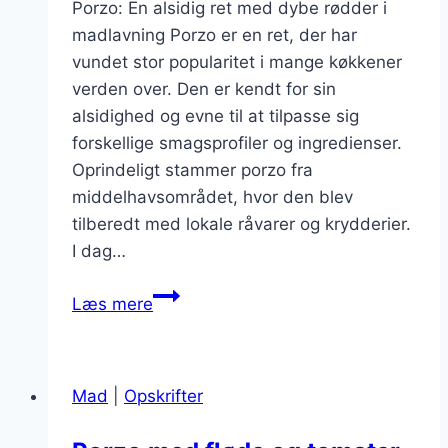
Porzo: En alsidig ret med dybe rødder i
madlavning Porzo er en ret, der har
vundet stor popularitet i mange køkkener
verden over. Den er kendt for sin
alsidighed og evne til at tilpasse sig
forskellige smagsprofiler og ingredienser.
Oprindeligt stammer porzo fra
middelhavsområdet, hvor den blev
tilberedt med lokale råvarer og krydderier.
I dag…
Porzo
Læs mere
og
hvidløg
der
Mad
|
Opskrifter
vækker
smagsløgene