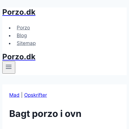
Porzo.dk
Fortsæt
til
indhold
Porzo
Blog
Sitemap
Porzo.dk
Mad
|
Opskrifter
Bagt porzo i ovn