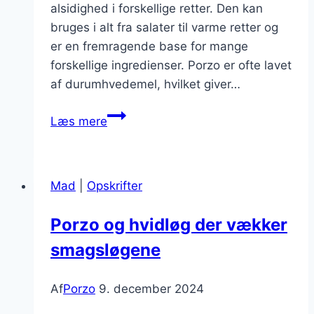
alsidighed i forskellige retter. Den kan
bruges i alt fra salater til varme retter og
er en fremragende base for mange
forskellige ingredienser. Porzo er ofte lavet
af durumhvedemel, hvilket giver…
Porzo
Læs mere
med
fløde
og
Mad
|
Opskrifter
svampeoplevelser
Porzo og hvidløg der vækker
smagsløgene
Af
Porzo
9. december 2024