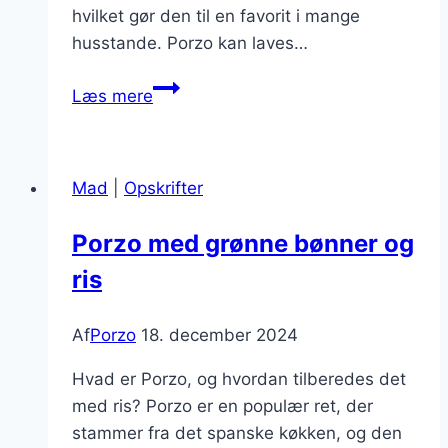
hvilket gør den til en favorit i mange
husstande. Porzo kan laves…
Porzo
Læs mere
og
grillet
grønt
Mad
|
Opskrifter
i
ovn
Porzo med grønne bønner og
ris
Af
Porzo
18. december 2024
Hvad er Porzo, og hvordan tilberedes det
med ris? Porzo er en populær ret, der
stammer fra det spanske køkken, og den