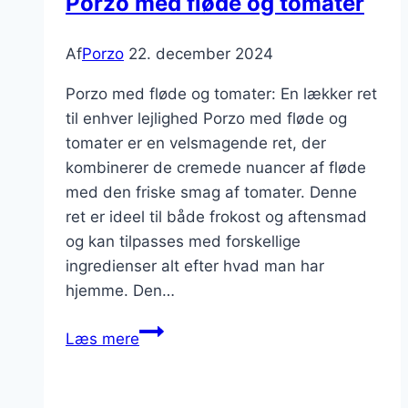
Porzo med fløde og tomater
Af
Porzo
22. december 2024
Porzo med fløde og tomater: En lækker ret
til enhver lejlighed Porzo med fløde og
tomater er en velsmagende ret, der
kombinerer de cremede nuancer af fløde
med den friske smag af tomater. Denne
ret er ideel til både frokost og aftensmad
og kan tilpasses med forskellige
ingredienser alt efter hvad man har
hjemme. Den…
Porzo
Læs mere
med
fløde
og