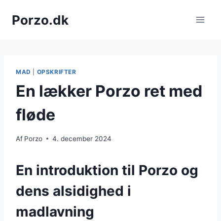
Fortsæt
Porzo.dk
til
indhold
MAD
|
OPSKRIFTER
En lækker Porzo ret med
fløde
Af
Porzo
4. december 2024
En introduktion til Porzo og
dens alsidighed i
madlavning