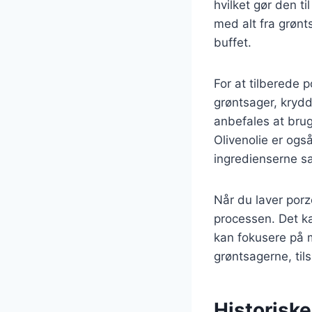
hvilket gør den t
med alt fra grønt
buffet.
For at tilberede p
grøntsager, krydd
anbefales at bruge
Olivenolie er ogs
ingredienserne 
Når du laver porz
processen. Det ka
kan fokusere på m
grøntsagerne, til
Historisk