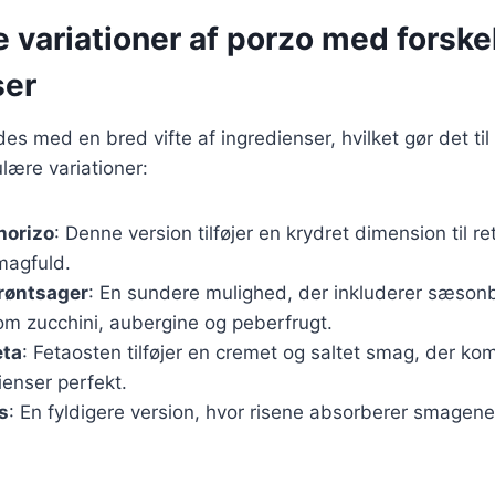
e variationer af porzo med forske
ser
es med en bred vifte af ingredienser, hvilket gør det til 
lære variationer:
horizo
: Denne version tilføjer en krydret dimension til re
magfuld.
røntsager
: En sundere mulighed, der inkluderer sæso
om zucchini, aubergine og peberfrugt.
eta
: Fetaosten tilføjer en cremet og saltet smag, der k
ienser perfekt.
s
: En fyldigere version, hvor risene absorberer smagene