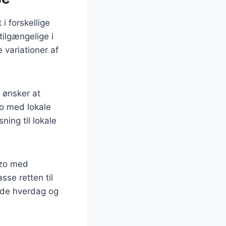
i forskellige
tilgængelige i
e variationer af
 ønsker at
zo med lokale
ning til lokale
rzo med
sse retten til
både hverdag og