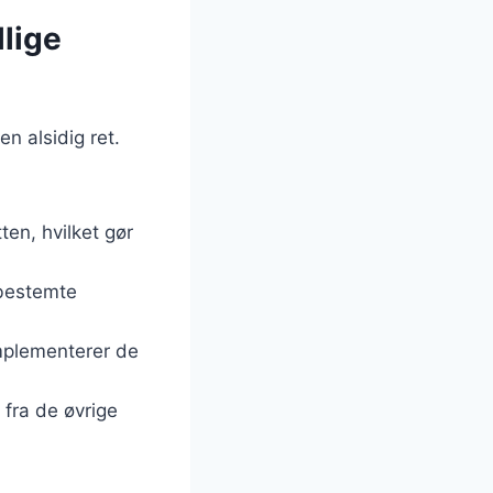
llige
en alsidig ret.
tten, hvilket gør
nbestemte
omplementerer de
 fra de øvrige