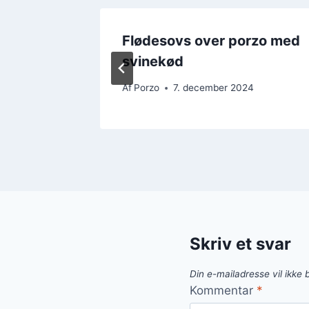
til
Flødesovs over porzo med
svinekød
24
Af
Porzo
7. december 2024
Skriv et svar
Din e-mailadresse vil ikke b
Kommentar
*