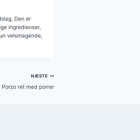
ddag. Den er
ige ingredienser,
 kun velsmagende,
NÆSTE
Porzo ret med porrer