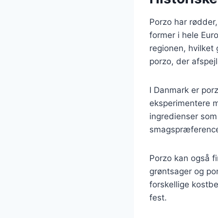
Porzo har rødder, 
former i hele Eur
regionen, hvilket 
porzo, der afspejl
I Danmark er porz
eksperimentere me
ingredienser som k
smagspræferencer
Porzo kan også fi
grøntsager og porz
forskellige kostbe
fest.