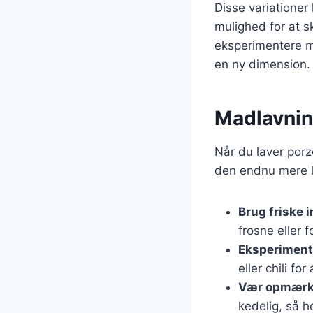
Disse variationer 
mulighed for at s
eksperimentere me
en ny dimension.
Madlavning
Når du laver porz
den endnu mere læ
Brug friske 
frosne eller 
Eksperiment
eller chili fo
Vær opmærks
kedelig, så h