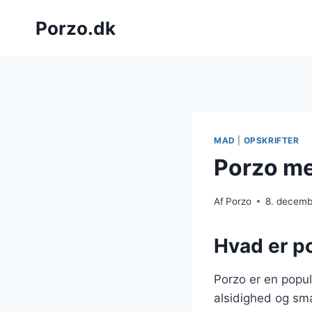
Fortsæt
Porzo.dk
til
indhold
MAD
|
OPSKRIFTER
Porzo me
Af
Porzo
8. decem
Hvad er po
Porzo er en popul
alsidighed og sma