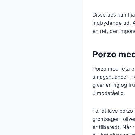
Disse tips kan h
indbydende ud. At 
en ret, der impon
Porzo med 
Porzo med feta o
smagsnuancer i re
giver en rig og 
uimodståelig.
For at lave porzo
grøntsager i olive
er tilberedt. Når