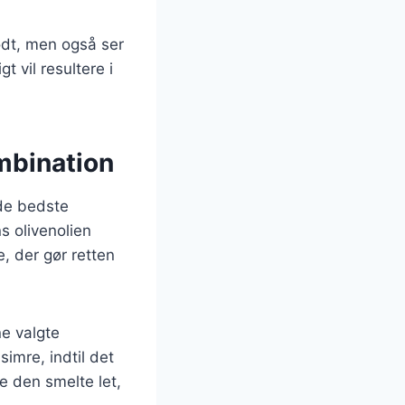
odt, men også ser
t vil resultere i
mbination
 de bedste
s olivenolien
, der gør retten
ne valgte
simre, indtil det
e den smelte let,