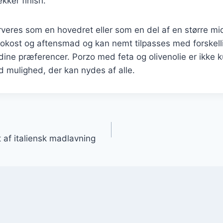
ækker finish.
veres som en hovedret eller som en del af en større mi
frokost og aftensmad og kan nemt tilpasses med forskell
 dine præferencer. Porzo med feta og olivenolie er ikke
 mulighed, der kan nydes af alle.
gation
t af italiensk madlavning