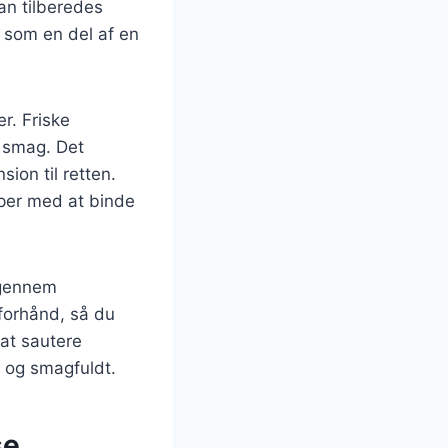
an tilberedes
r som en del af en
er. Friske
e smag. Det
ion til retten.
lper med at binde
g gennem
forhånd, så du
at sautere
t og smagfuldt.
se