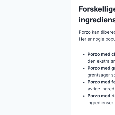
Forskellig
ingredien
Porzo kan tilbered
Her er nogle popu
Porzo med c
den ekstra s
Porzo med g
grøntsager s
Porzo med f
øvrige ingred
Porzo med ri
ingredienser.