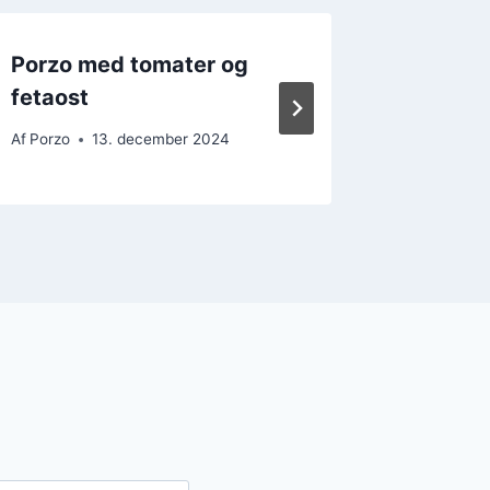
Porzo med tomater og
Porzo m
fetaost
miks
Af
Porzo
13. december 2024
Af
Porzo