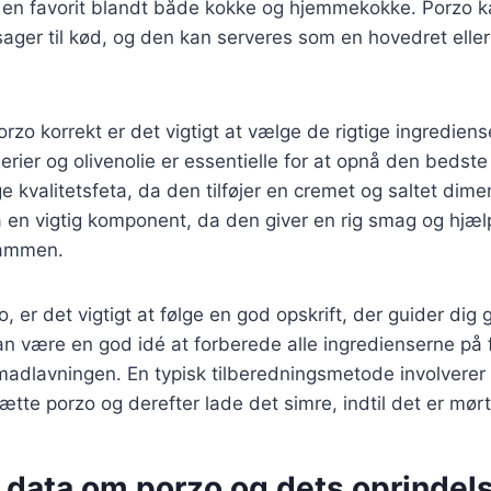
il en favorit blandt både kokke og hjemmekokke. Porzo k
sager til kød, og den kan serveres som en hovedret elle
orzo korrekt er det vigtigt at vælge de rigtige ingrediens
erier og olivenolie er essentielle for at opnå den bedst
 kvalitetsfeta, da den tilføjer en cremet og saltet dimens
å en vigtig komponent, da den giver en rig smag og hjæ
sammen.
o, er det vigtigt at følge en god opskrift, der guider di
n være en god idé at forberede alle ingredienserne på 
adlavningen. En typisk tilberedningsmetode involverer 
sætte porzo og derefter lade det simre, indtil det er mør
e data om porzo og dets oprindel