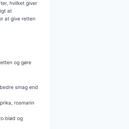
er, hvilket giver
igt at
r at give retten
retten og gøre
en bedre smag end
aprika, rosmarin
zo blød og