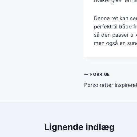
hvilket giver en l
Denne ret kan ser
perfekt til både 
så den passer til
men også en sund
Indlægsnavi
FORRIGE
Porzo retter inspirere
Lignende indlæg