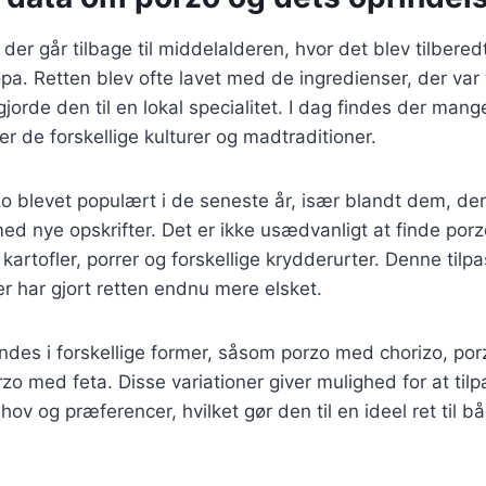
der går tilbage til middelalderen, hvor det blev tilberedt 
opa. Retten blev ofte lavet med de ingredienser, der var 
gjorde den til en lokal specialitet. I dag findes der mang
er de forskellige kulturer og madtraditioner.
o blevet populært i de seneste år, især blandt dem, der
d nye opskrifter. Det er ikke usædvanligt at finde por
artofler, porrer og forskellige krydderurter. Denne tilpas
 har gjort retten endnu mere elsket.
ndes i forskellige former, såsom porzo med chorizo, po
o med feta. Disse variationer giver mulighed for at tilpa
hov og præferencer, hvilket gør den til en ideel ret til 