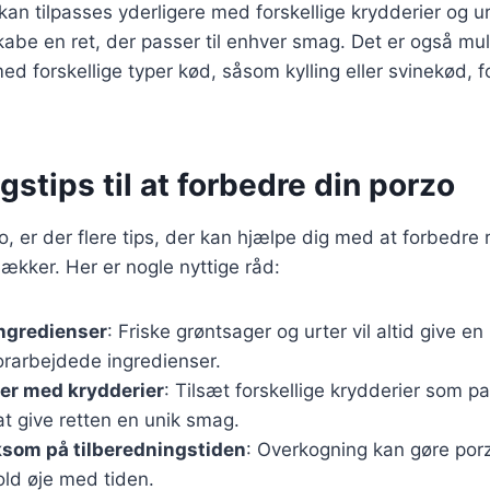
kan tilpasses yderligere med forskellige krydderier og urt
kabe en ret, der passer til enhver smag. Det er også mul
d forskellige typer kød, såsom kylling eller svinekød, fo
stips til at forbedre din porzo
o, er der flere tips, der kan hjælpe dig med at forbedre 
kker. Her er nogle nyttige råd:
ingredienser
: Friske grøntsager og urter vil altid give 
forarbejdede ingredienser.
er med krydderier
: Tilsæt forskellige krydderier som p
r at give retten en unik smag.
om på tilberedningstiden
: Overkogning kan gøre por
old øje med tiden.