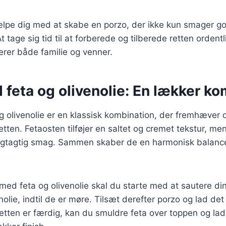
jælpe dig med at skabe en porzo, der ikke kun smager g
tage sig tid til at forberede og tilberede retten ordentlig
erer både familie og venner.
feta og olivenolie: En lækker ko
g olivenolie er en klassisk kombination, der fremhæver
tten. Fetaosten tilføjer en saltet og cremet tekstur, men
frugtagtig smag. Sammen skaber de en harmonisk balance
 med feta og olivenolie skal du starte med at sautere di
nolie, indtil de er møre. Tilsæt derefter porzo og lad det 
 retten er færdig, kan du smuldre feta over toppen og lad