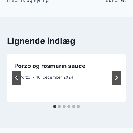
med ris og kylling
sund ret
Lignende indlæg
Porzo og rosmarin sauce
Af
Porzo
16. december 2024