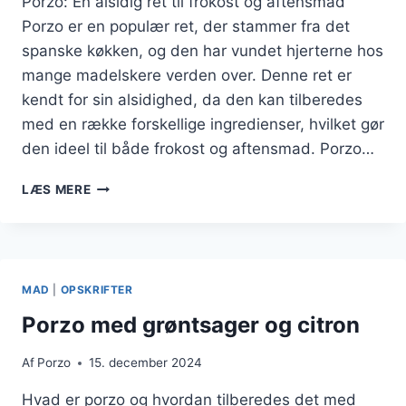
Porzo: En alsidig ret til frokost og aftensmad
Porzo er en populær ret, der stammer fra det
spanske køkken, og den har vundet hjerterne hos
mange madelskere verden over. Denne ret er
kendt for sin alsidighed, da den kan tilberedes
med en række forskellige ingredienser, hvilket gør
den ideel til både frokost og aftensmad. Porzo…
PORZO
LÆS MERE
TIL
FROKOST
MED
SALAT
MAD
|
OPSKRIFTER
Porzo med grøntsager og citron
Af
Porzo
15. december 2024
Hvad er porzo og hvordan tilberedes det med