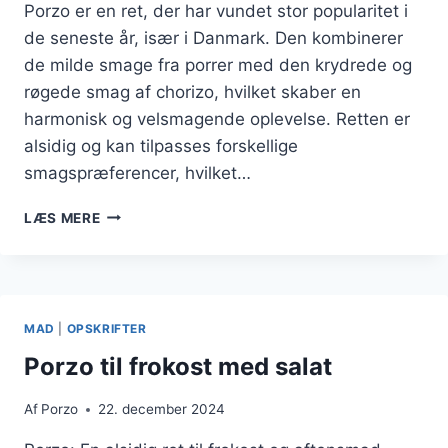
Porzo er en ret, der har vundet stor popularitet i
de seneste år, især i Danmark. Den kombinerer
de milde smage fra porrer med den krydrede og
røgede smag af chorizo, hvilket skaber en
harmonisk og velsmagende oplevelse. Retten er
alsidig og kan tilpasses forskellige
smagspræferencer, hvilket…
PORZO
LÆS MERE
OG
FORÅRSLØG:
EN
FRISK
OG
MAD
|
OPSKRIFTER
SMAGFULD
TILFØJELSE
Porzo til frokost med salat
Af
Porzo
22. december 2024