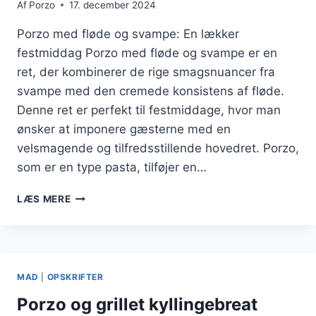
Af
Porzo
17. december 2024
Porzo med fløde og svampe: En lækker
festmiddag Porzo med fløde og svampe er en
ret, der kombinerer de rige smagsnuancer fra
svampe med den cremede konsistens af fløde.
Denne ret er perfekt til festmiddage, hvor man
ønsker at imponere gæsterne med en
velsmagende og tilfredsstillende hovedret. Porzo,
som er en type pasta, tilføjer en…
PORZO
LÆS MERE
MED
FLØDE
OG
SVAMPE
TIL
MAD
|
OPSKRIFTER
FESTMIDDAG
Porzo og grillet kyllingebreat