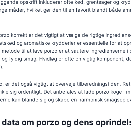
gende opskrift inkluderer ofte kød, grøntsager og kryd
ge måder, hvilket gør den til en favorit blandt både a
orzo korrekt er det vigtigt at vælge de rigtige ingrediens
tetskød og aromatiske krydderier er essentielle for at 
metode til at lave porzo er at sautere ingredienserne i o
g og fyldig smag. Hvidløg er ofte en vigtig komponent, de
n.
, er det også vigtigt at overveje tilberedningstiden. Ret
le sig ordentligt. Det anbefales at lade porzo koge i m
nserne kan blande sig og skabe en harmonisk smagsoplev
e data om porzo og dens oprindel