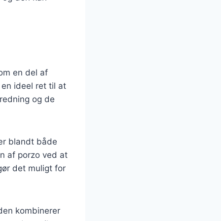
om en del af
 ideel ret til at
eredning og de
lær blandt både
n af porzo ved at
ør det muligt for
 den kombinerer