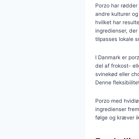
Porzo har rødder 
andre kulturer og 
hvilket har result
ingredienser, der 
tilpasses lokale
I Danmark er por
del af frokost- e
svinekød eller ch
Denne fleksibilite
Porzo med hvidløg
ingredienser frem
følge og kræver i