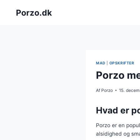
Fortsæt
Porzo.dk
til
indhold
MAD
|
OPSKRIFTER
Porzo me
Af
Porzo
15. decem
Hvad er po
Porzo er en popul
alsidighed og sma