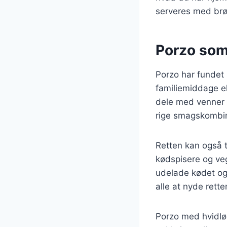
serveres med brød
Porzo som
Porzo har fundet 
familiemiddage el
dele med venner 
rige smagskombin
Retten kan også t
kødspisere og veg
udelade kødet og 
alle at nyde rett
Porzo med hvidløg