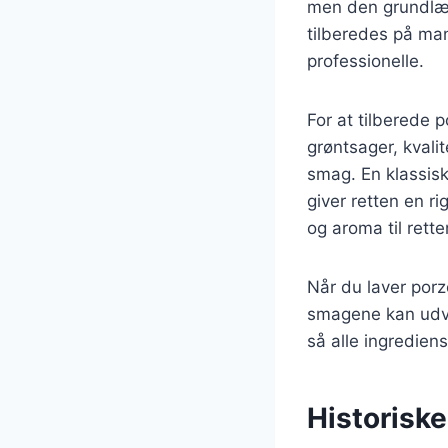
men den grundlæg
tilberedes på man
professionelle.
For at tilberede p
grøntsager, kvali
smag. En klassisk 
giver retten en ri
og aroma til rette
Når du laver porzo
smagene kan udvik
så alle ingredie
Historisk