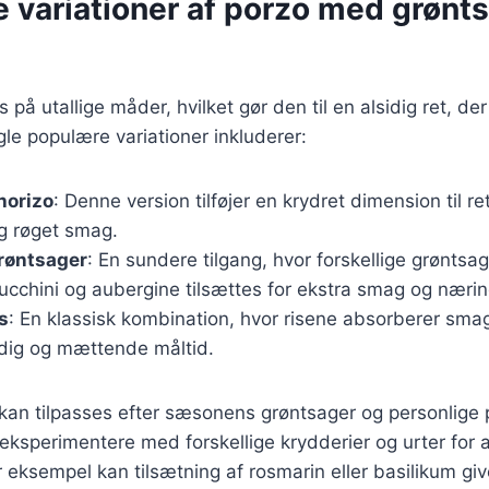
e variationer af porzo med grønt
 på utallige måder, hvilket gør den til en alsidig ret, de
e populære variationer inkluderer:
horizo
: Denne version tilføjer en krydret dimension til re
og røget smag.
røntsager
: En sundere tilgang, hvor forskellige grøntsa
ucchini og aubergine tilsættes for ekstra smag og nærin
s
: En klassisk kombination, hvor risene absorberer sma
ldig og mættende måltid.
 kan tilpasses efter sæsonens grøntsager og personlige
 eksperimentere med forskellige krydderier og urter for 
r eksempel kan tilsætning af rosmarin eller basilikum give