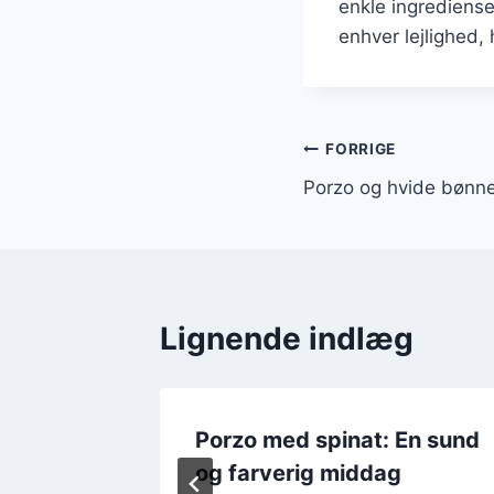
enkle ingrediense
enhver lejlighed,
Indlægsnavi
FORRIGE
Porzo og hvide bønne
Lignende indlæg
 og
Porzo med spinat: En sund
og farverig middag