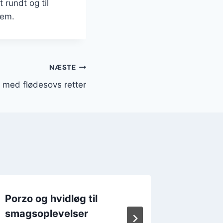
 rundt og til
jem.
NÆSTE
 med flødesovs retter
Porzo og hvidløg til
Porzo 
smagsoplevelser
baconb