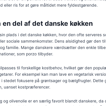
 eller ris for at gøre måltidet mere fyldestgørende.
 en del af det danske køkken
sin plads i det danske køkken, hvor den ofte serveres s
ler sociale sammenkomster. Dens alsidighed gør den til en
og familie. Mange danskere værdsætter den enkle tilb
ationer, som porzo tilbyder.
ilpasses til forskellige kostbehov, hvilket gør den popu
etarer. For eksempel kan man lave en vegetarisk versio
i stedet fokusere på grøntsager og bælgfrugter. Dette g
en, uanset kostpræferencer.
 og olivenolie er en særlig favorit blandt danskere, da