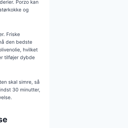
derier. Porzo kan
matørkokke og
er. Friske
opnå den bedste
livenolie, hvilket
r tilføjer dybde
ten skal simre, så
indst 30 minutter,
else.
se