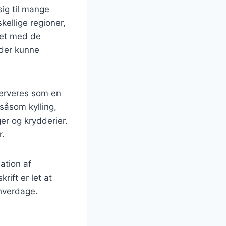
ig til mange
kellige regioner,
avet med de
, der kunne
serveres som en
 såsom kylling,
er og krydderier.
r.
ation af
ift er let at
 hverdage.