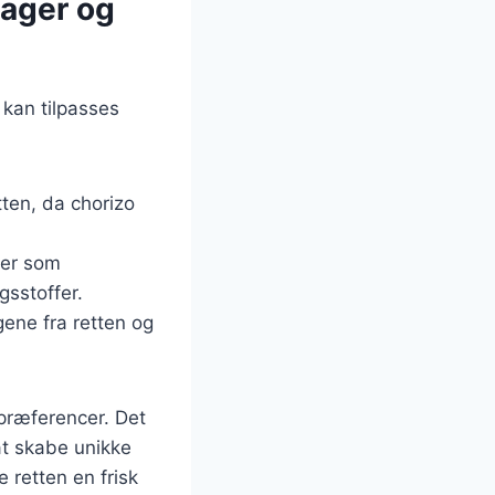
sager og
r kan tilpasses
tten, da chorizo
ger som
gsstoffer.
gene fra retten og
 præferencer. Det
at skabe unikke
 retten en frisk