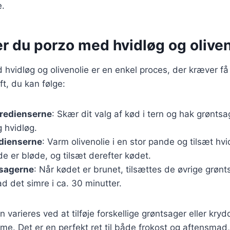
e.
r du porzo med hvidløg og oliven
 hvidløg og olivenolie er en enkel proces, der kræver få
ft, du kan følge:
gredienserne
: Skær dit valg af kød i tern og hak grønts
 hvidløg.
edienserne
: Varm olivenolie i en stor pande og tilsæt hvi
 de er bløde, og tilsæt derefter kødet.
tsagerne
: Når kødet er brunet, tilsættes de øvrige grøn
ad det simre i ca. 30 minutter.
 varieres ved at tilføje forskellige grøntsager eller krydde
e. Det er en perfekt ret til både frokost og aftensmad