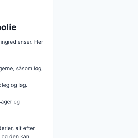
olie
 ingredienser. Her
agerne, såsom løg,
dløg og løg.
tsager og
rier, alt efter
, og den kan