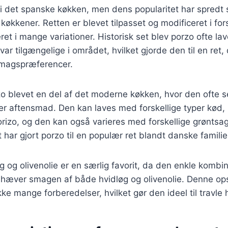
i det spanske køkken, men dens popularitet har spredt s
køkkener. Retten er blevet tilpasset og modificeret i fors
eret i mange variationer. Historisk set blev porzo ofte l
var tilgængelige i området, hvilket gjorde den til en ret
 smagspræferencer.
zo blevet en del af det moderne køkken, hvor den ofte 
ller aftensmad. Den kan laves med forskellige typer kød,
orizo, og den kan også varieres med forskellige grøntsag
t har gjort porzo til en populær ret blandt danske familie
 og olivenolie er en særlig favorit, da den enkle kombin
hæver smagen af både hvidløg og olivenolie. Denne opskr
kke mange forberedelser, hvilket gør den ideel til travle