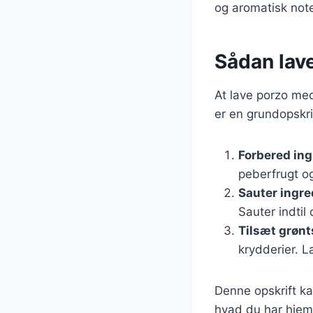
og aromatisk not
Sådan lave
At lave porzo med
er en grundopskri
Forbered in
peberfrugt og
Sauter ingr
Sauter indtil
Tilsæt grøn
krydderier. L
Denne opskrift kan
hvad du har hjemm