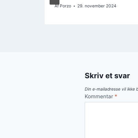
4
Af
Porzo
29. november 2024
Skriv et svar
Din e-mailadresse vil ikke b
Kommentar
*