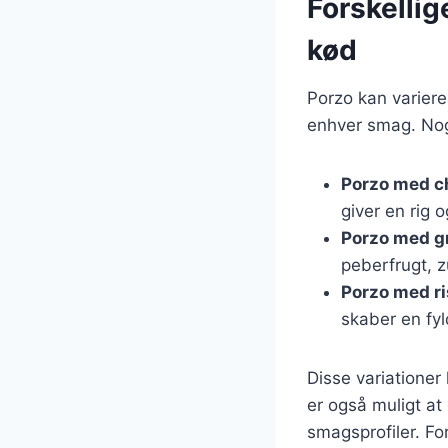
Forskellig
kød
Porzo kan varieres
enhver smag. Nogl
Porzo med c
giver en rig 
Porzo med g
peberfrugt, z
Porzo med ri
skaber en fy
Disse variationer
er også muligt at
smagsprofiler. Fo