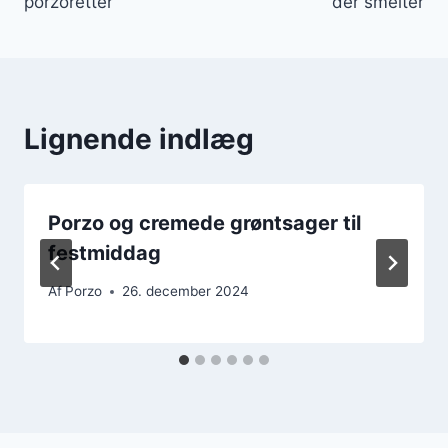
porzoretter
der smelter
Lignende indlæg
Porzo og cremede grøntsager til
festmiddag
Af
Porzo
26. december 2024