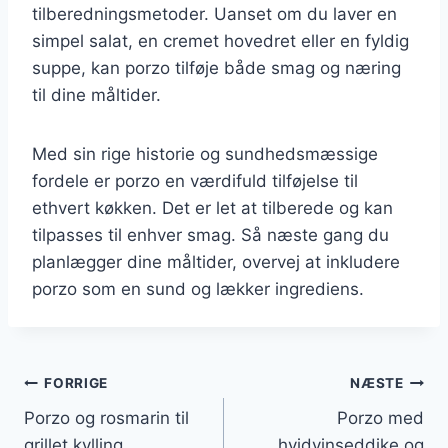
tilberedningsmetoder. Uanset om du laver en
simpel salat, en cremet hovedret eller en fyldig
suppe, kan porzo tilføje både smag og næring
til dine måltider.
Med sin rige historie og sundhedsmæssige
fordele er porzo en værdifuld tilføjelse til
ethvert køkken. Det er let at tilberede og kan
tilpasses til enhver smag. Så næste gang du
planlægger dine måltider, overvej at inkludere
porzo som en sund og lækker ingrediens.
Indlægsnavigation
FORRIGE
NÆSTE
Porzo og rosmarin til
Porzo med
grillet kylling
hvidvinseddike og